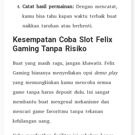
Catat hasil permainan:
Dengan mencatat,
kamu bisa tahu kapan waktu terbaik buat
naikkan taruhan atau berhenti.
Kesempatan Coba Slot Felix
Gaming Tanpa Risiko
Buat yang masih ragu, jangan khawatir. Felix
Gaming biasanya menyediakan opsi
demo play
yang memungkinkan kamu mencoba semua
game tanpa harus deposit dulu. Ini sangat
membantu buat mengenal mekanisme dan
mencari game favoritmu tanpa tekanan
kehilangan uang.