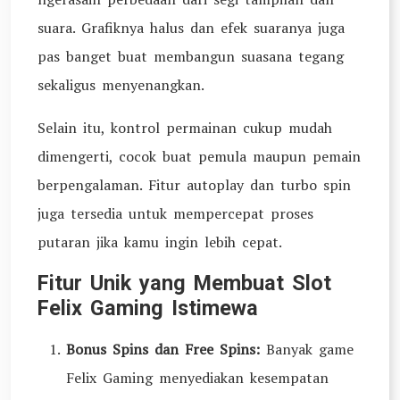
suara. Grafiknya halus dan efek suaranya juga
pas banget buat membangun suasana tegang
sekaligus menyenangkan.
Selain itu, kontrol permainan cukup mudah
dimengerti, cocok buat pemula maupun pemain
berpengalaman. Fitur autoplay dan turbo spin
juga tersedia untuk mempercepat proses
putaran jika kamu ingin lebih cepat.
Fitur Unik yang Membuat Slot
Felix Gaming Istimewa
Bonus Spins dan Free Spins:
Banyak game
Felix Gaming menyediakan kesempatan