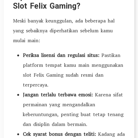
Slot Felix Gaming?
Meski banyak keunggulan, ada beberapa hal
yang sebaiknya diperhatikan sebelum kamu
mulai main:
Periksa lisensi dan regulasi situs:
Pastikan
platform tempat kamu main menggunakan
slot Felix Gaming sudah resmi dan
terpercaya.
Jangan terlalu terbawa emosi:
Karena sifat
permainan yang mengandalkan
keberuntungan, penting buat tetap tenang
dan disiplin dalam bermain.
Cek syarat bonus dengan teliti:
Kadang ada