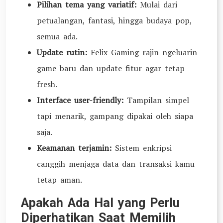
Pilihan tema yang variatif:
Mulai dari
petualangan, fantasi, hingga budaya pop,
semua ada.
Update rutin:
Felix Gaming rajin ngeluarin
game baru dan update fitur agar tetap
fresh.
Interface user-friendly:
Tampilan simpel
tapi menarik, gampang dipakai oleh siapa
saja.
Keamanan terjamin:
Sistem enkripsi
canggih menjaga data dan transaksi kamu
tetap aman.
Apakah Ada Hal yang Perlu
Diperhatikan Saat Memilih