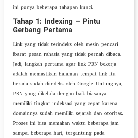
ini punya beberapa tahapan kunci.
Tahap 1: Indexing – Pintu
Gerbang Pertama
Link yang tidak terindeks oleh mesin pencari
ibarat pesan rahasia yang tidak pernah dibaca.
Jadi, langkah pertama agar link PBN bekerja
adalah memastikan halaman tempat link itu
berada sudah diindeks oleh Google. Untungnya,
PBN yang dikelola dengan baik biasanya
memiliki tingkat indeksasi yang cepat karena
domainnya sudah memiliki sejarah dan otoritas.
Proses ini bisa memakan waktu beberapa jam
sampai beberapa hari, tergantung pada