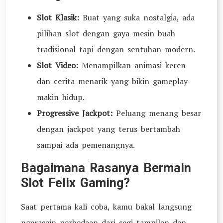
Slot Klasik:
Buat yang suka nostalgia, ada
pilihan slot dengan gaya mesin buah
tradisional tapi dengan sentuhan modern.
Slot Video:
Menampilkan animasi keren
dan cerita menarik yang bikin gameplay
makin hidup.
Progressive Jackpot:
Peluang menang besar
dengan jackpot yang terus bertambah
sampai ada pemenangnya.
Bagaimana Rasanya Bermain
Slot Felix Gaming?
Saat pertama kali coba, kamu bakal langsung
ngerasain perbedaan dari segi tampilan dan