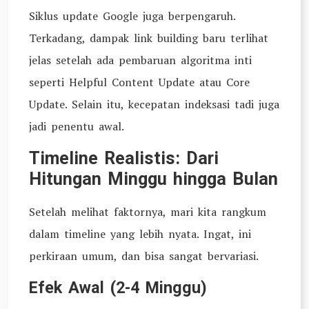
Siklus update Google juga berpengaruh.
Terkadang, dampak link building baru terlihat
jelas setelah ada pembaruan algoritma inti
seperti Helpful Content Update atau Core
Update. Selain itu, kecepatan indeksasi tadi juga
jadi penentu awal.
Timeline Realistis: Dari
Hitungan Minggu hingga Bulan
Setelah melihat faktornya, mari kita rangkum
dalam timeline yang lebih nyata. Ingat, ini
perkiraan umum, dan bisa sangat bervariasi.
Efek Awal (2-4 Minggu)