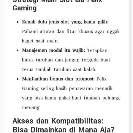
Gaming
Kenali dulu jenis slot yang kamu pilih:
Pahami aturan dan fitur khusus agar nggak
kaget saat main.
Manajemen modal itu wajib:
Tetapkan
batas taruhan dan jangan tergoda buat
terus tambah taruhan saat kalah.
Manfaatkan bonus dan promosi:
Felix
Gaming sering kasih penawaran menarik
yang bisa kamu pakai buat tambah peluang
menang.
Akses dan Kompatibilitas:
Bisa Dimainkan di Mana Aja?