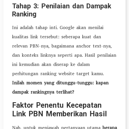
Tahap 3: Penilaian dan Dampak
Ranking
Ini adalah tahap inti. Google akan menilai
kualitas link tersebut: seberapa kuat dan
relevan PBN-nya, bagaimana anchor text-nya,
dan konteks linknya seperti apa. Hasil penilaian
ini kemudian akan diserap ke dalam
perhitungan ranking website target kamu.
Inilah momen yang ditunggu-tunggu: kapan
dampak rankingnya terlihat?
Faktor Penentu Kecepatan
Link PBN Memberikan Hasil
Nah, untuk menjawab pertanyaan utama
berapa