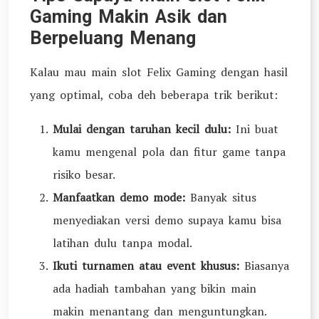
Gaming Makin Asik dan
Berpeluang Menang
Kalau mau main slot Felix Gaming dengan hasil
yang optimal, coba deh beberapa trik berikut:
Mulai dengan taruhan kecil dulu:
Ini buat
kamu mengenal pola dan fitur game tanpa
risiko besar.
Manfaatkan demo mode:
Banyak situs
menyediakan versi demo supaya kamu bisa
latihan dulu tanpa modal.
Ikuti turnamen atau event khusus:
Biasanya
ada hadiah tambahan yang bikin main
makin menantang dan menguntungkan.