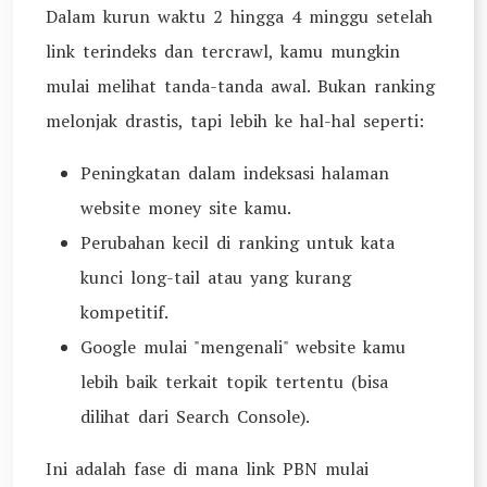
Dalam kurun waktu 2 hingga 4 minggu setelah
link terindeks dan tercrawl, kamu mungkin
mulai melihat tanda-tanda awal. Bukan ranking
melonjak drastis, tapi lebih ke hal-hal seperti:
Peningkatan dalam indeksasi halaman
website money site kamu.
Perubahan kecil di ranking untuk kata
kunci long-tail atau yang kurang
kompetitif.
Google mulai "mengenali" website kamu
lebih baik terkait topik tertentu (bisa
dilihat dari Search Console).
Ini adalah fase di mana link PBN mulai