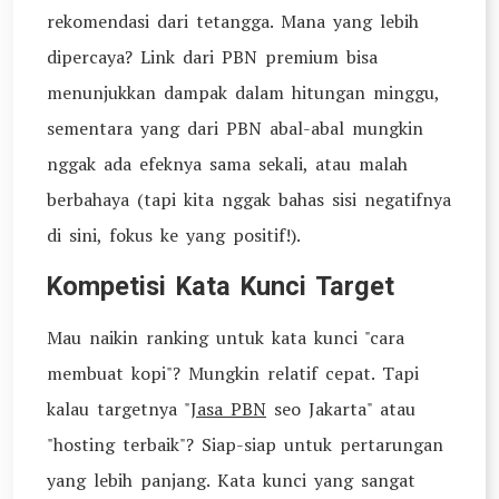
rekomendasi dari tetangga. Mana yang lebih
dipercaya? Link dari PBN premium bisa
menunjukkan dampak dalam hitungan minggu,
sementara yang dari PBN abal-abal mungkin
nggak ada efeknya sama sekali, atau malah
berbahaya (tapi kita nggak bahas sisi negatifnya
di sini, fokus ke yang positif!).
Kompetisi Kata Kunci Target
Mau naikin ranking untuk kata kunci "cara
membuat kopi"? Mungkin relatif cepat. Tapi
kalau targetnya "
Jasa PBN
seo Jakarta" atau
"hosting terbaik"? Siap-siap untuk pertarungan
yang lebih panjang. Kata kunci yang sangat