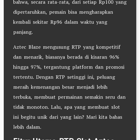
bahwa, secara rata-rata, dari setiap Rp100 yang
dipertaruhkan, pemain bisa mengharapkan
kembali sekitar Rp96 dalam waktu yang
panjang.
Aztec Blaze mengusung RTP yang kompetitif
dan menarik, biasanya berada di kisaran 96%
hingga 97%, tergantung platform dan promosi
tertentu. Dengan RTP setinggi ini, peluang
meraih kemenangan besar menjadi lebih
terbuka, membuat permainan semakin seru dan
tidak monoton. Lalu, apa yang membuat slot
ini begitu unik dari yang lain? Mari kita bahas
lebih dalam.