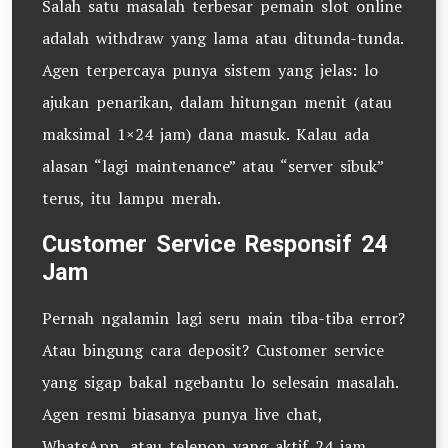
Salah satu masalah terbesar pemain slot online
adalah withdraw yang lama atau ditunda-tunda.
Agen terpercaya punya sistem yang jelas: lo
ajukan penarikan, dalam hitungan menit (atau
maksimal 1×24 jam) dana masuk. Kalau ada
alasan “lagi maintenance” atau “server sibuk”
terus, itu lampu merah.
Customer Service Responsif 24
Jam
Pernah ngalamin lagi seru main tiba-tiba error?
Atau bingung cara deposit? Customer service
yang sigap bakal ngebantu lo selesain masalah.
Agen resmi biasanya punya live chat,
WhatsApp, atau telepon yang aktif 24 jam.