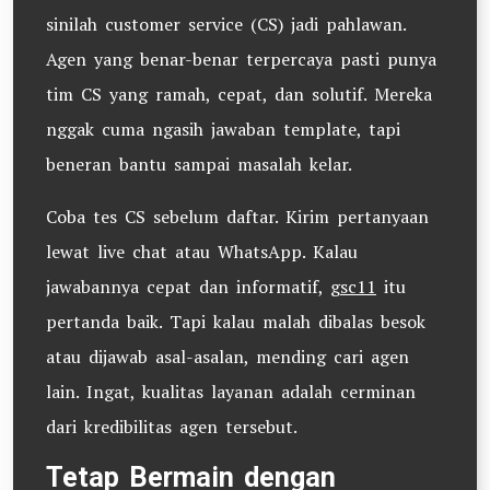
sinilah customer service (CS) jadi pahlawan.
Agen yang benar-benar terpercaya pasti punya
tim CS yang ramah, cepat, dan solutif. Mereka
nggak cuma ngasih jawaban template, tapi
beneran bantu sampai masalah kelar.
Coba tes CS sebelum daftar. Kirim pertanyaan
lewat live chat atau WhatsApp. Kalau
jawabannya cepat dan informatif,
gsc11
itu
pertanda baik. Tapi kalau malah dibalas besok
atau dijawab asal-asalan, mending cari agen
lain. Ingat, kualitas layanan adalah cerminan
dari kredibilitas agen tersebut.
Tetap Bermain dengan