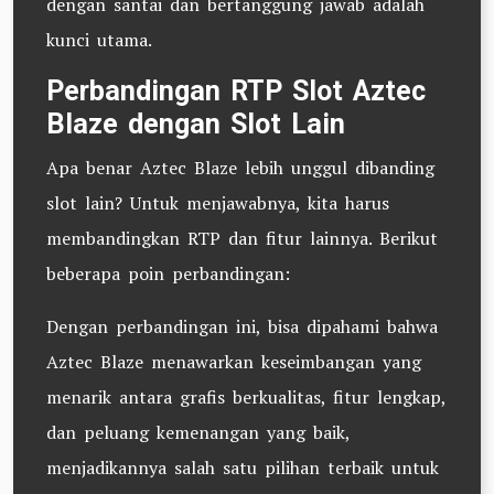
dengan santai dan bertanggung jawab adalah
kunci utama.
Perbandingan RTP Slot Aztec
Blaze dengan Slot Lain
Apa benar Aztec Blaze lebih unggul dibanding
slot lain? Untuk menjawabnya, kita harus
membandingkan RTP dan fitur lainnya. Berikut
beberapa poin perbandingan:
Dengan perbandingan ini, bisa dipahami bahwa
Aztec Blaze menawarkan keseimbangan yang
menarik antara grafis berkualitas, fitur lengkap,
dan peluang kemenangan yang baik,
menjadikannya salah satu pilihan terbaik untuk