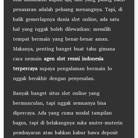
penasaran adalah peluang menangnya. Tapi, di
balik gemerlapnya dunia slot online, ada satu
hal yang nggak boleh dilewatkan: memilih
tempat bermain yang benar-benar aman.
Makanya, penting banget buat tahu gimana
cara nemuin
agen slot resmi indonesia
terpercaya
supaya pengalaman bermain lo
nggak berakhir dengan penyesalan.
Banyak banget situs slot online yang
bermunculan, tapi nggak semuanya bisa
dipercaya. Ada yang cuma modal tampilan
bagus, tapi di belakangnya suka muter-muterin
pembayaran atau bahkan kabur bawa deposit