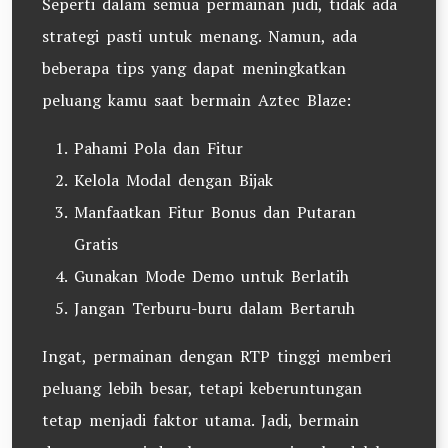
Seperti dalam semua permainan judi, tidak ada
strategi pasti untuk menang. Namun, ada
beberapa tips yang dapat meningkatkan
peluang kamu saat bermain Aztec Blaze:
Pahami Pola dan Fitur
Kelola Modal dengan Bijak
Manfaatkan Fitur Bonus dan Putaran
Gratis
Gunakan Mode Demo untuk Berlatih
Jangan Terburu-buru dalam Bertaruh
Ingat, permainan dengan RTP tinggi memberi
peluang lebih besar, tetapi keberuntungan
tetap menjadi faktor utama. Jadi, bermain