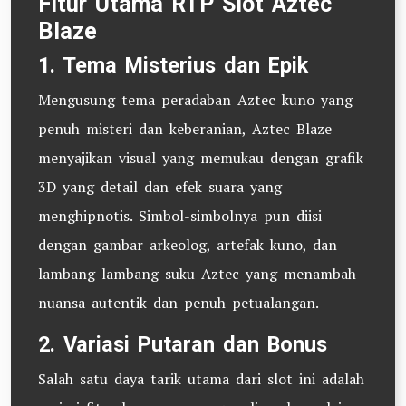
Fitur Utama RTP Slot Aztec
Blaze
1. Tema Misterius dan Epik
Mengusung tema peradaban Aztec kuno yang
penuh misteri dan keberanian, Aztec Blaze
menyajikan visual yang memukau dengan grafik
3D yang detail dan efek suara yang
menghipnotis. Simbol-simbolnya pun diisi
dengan gambar arkeolog, artefak kuno, dan
lambang-lambang suku Aztec yang menambah
nuansa autentik dan penuh petualangan.
2. Variasi Putaran dan Bonus
Salah satu daya tarik utama dari slot ini adalah