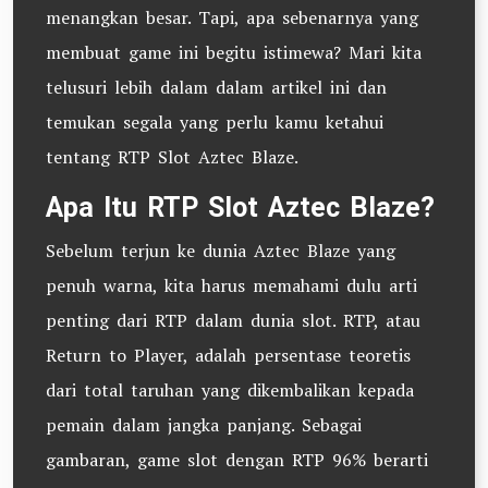
menangkan besar. Tapi, apa sebenarnya yang
membuat game ini begitu istimewa? Mari kita
telusuri lebih dalam dalam artikel ini dan
temukan segala yang perlu kamu ketahui
tentang RTP Slot Aztec Blaze.
Apa Itu RTP Slot Aztec Blaze?
Sebelum terjun ke dunia Aztec Blaze yang
penuh warna, kita harus memahami dulu arti
penting dari RTP dalam dunia slot. RTP, atau
Return to Player, adalah persentase teoretis
dari total taruhan yang dikembalikan kepada
pemain dalam jangka panjang. Sebagai
gambaran, game slot dengan RTP 96% berarti