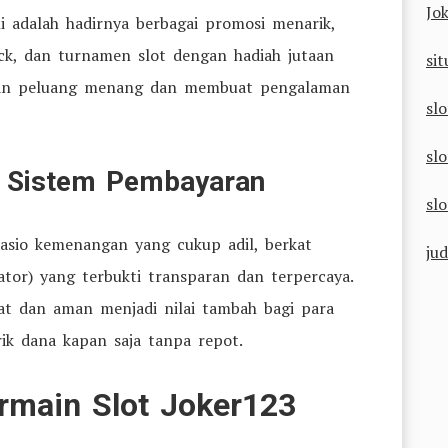
Jo
i adalah hadirnya berbagai promosi menarik,
ack, dan turnamen slot dengan hadiah jutaan
sit
kan peluang menang dan membuat pengalaman
slo
slo
 Sistem Pembayaran
sl
asio kemenangan yang cukup adil, berkat
jud
r) yang terbukti transparan dan terpercaya.
at dan aman menjadi nilai tambah bagi para
k dana kapan saja tanpa repot.
ermain Slot Joker123