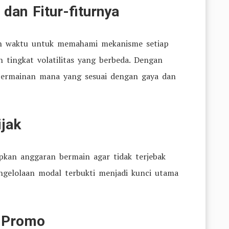
dan Fitur-fiturnya
an waktu untuk memahami mekanisme setiap
n tingkat volatilitas yang berbeda. Dengan
ermainan mana yang sesuai dengan gaya dan
jak
pkan anggaran bermain agar tidak terjebak
engelolaan modal terbukti menjadi kunci utama
 Promo