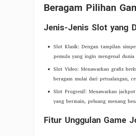
Beragam Pilihan Gam
Jenis-Jenis Slot yang 
Slot Klasik: Dengan tampilan simpe
pemula yang ingin mengenal dunia 
Slot Video: Menawarkan grafis berku
beragam mulai dari petualangan, cer
Slot Progresif: Menawarkan jackpo
yang bermain, peluang menang besar
Fitur Unggulan Game J