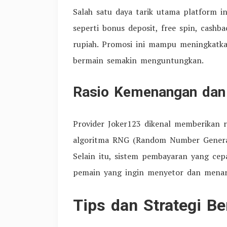
Salah satu daya tarik utama platform in
seperti bonus deposit, free spin, cashb
rupiah. Promosi ini mampu meningkat
bermain semakin menguntungkan.
Rasio Kemenangan dan
Provider Joker123 dikenal memberikan r
algoritma RNG (Random Number Generato
Selain itu, sistem pembayaran yang cep
pemain yang ingin menyetor dan menari
Tips dan Strategi B