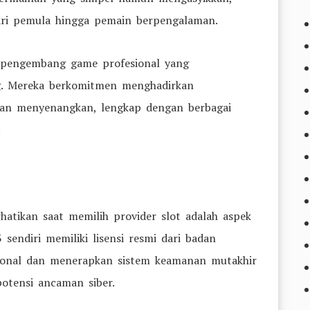
ari pemula hingga pemain berpengalaman.
h pengembang game profesional yang
ng. Mereka berkomitmen menghadirkan
dan menyenangkan, lengkap dengan berbagai
.
hatikan saat memilih provider slot adalah aspek
sendiri memiliki lisensi resmi dari badan
sional dan menerapkan sistem keamanan mutakhir
otensi ancaman siber.