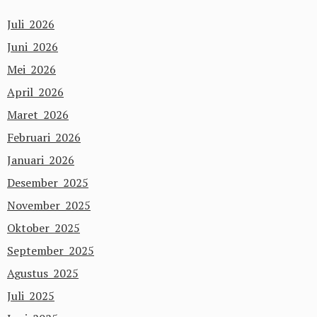
Juli 2026
Juni 2026
Mei 2026
April 2026
Maret 2026
Februari 2026
Januari 2026
Desember 2025
November 2025
Oktober 2025
September 2025
Agustus 2025
Juli 2025