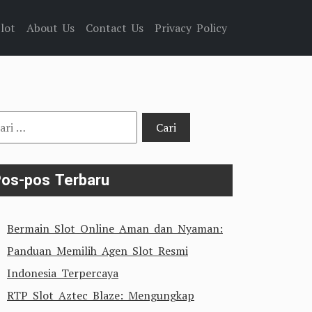
Slot
About Us
Contact Us
Privacy Policy
i
tuk:
os-pos Terbaru
Bermain Slot Online Aman dan Nyaman:
Panduan Memilih Agen Slot Resmi
Indonesia Terpercaya
RTP Slot Aztec Blaze: Mengungkap