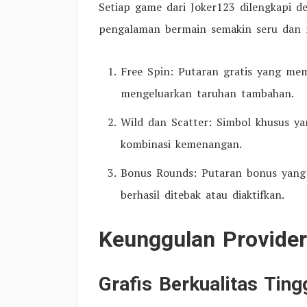
Setiap game dari Joker123 dilengkapi d
pengalaman bermain semakin seru dan 
Free Spin: Putaran gratis yang m
mengeluarkan taruhan tambahan.
Wild dan Scatter: Simbol khusus 
kombinasi kemenangan.
Bonus Rounds: Putaran bonus yang
berhasil ditebak atau diaktifkan.
Keunggulan Provider
Grafis Berkualitas Ting