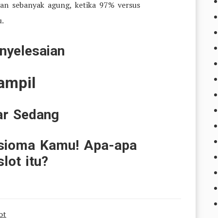
n sebanyak agung, ketika 97% versus
.
nyelesaian
ampil
ar Sedang
sioma Kamu! Apa-apa
lot itu?
ot