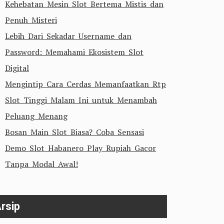
Kehebatan Mesin Slot Bertema Mistis dan
Penuh Misteri
Lebih Dari Sekadar Username dan
Password: Memahami Ekosistem Slot
Digital
Mengintip Cara Cerdas Memanfaatkan Rtp
Slot Tinggi Malam Ini untuk Menambah
Peluang Menang
Bosan Main Slot Biasa? Coba Sensasi
Demo Slot Habanero Play Rupiah Gacor
Tanpa Modal Awal!
rsip