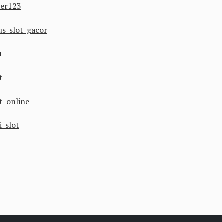
ker123
us slot gacor
t
t
ot online
i slot