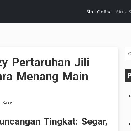
Slot Online
Situs 
Car
y Pertaruhan Jili
un
ara Menang Main
P
l Baker
uncangan Tingkat: Segar,