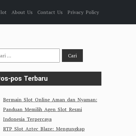
Slot
About Us
Contact Us
Privacy Policy
i
tuk:
os-pos Terbaru
Bermain Slot Online Aman dan Nyaman:
Panduan Memilih Agen Slot Resmi
Indonesia Terpercaya
RTP Slot Aztec Blaze: Mengungkap