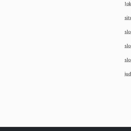
Jo
sit
slo
slo
sl
jud