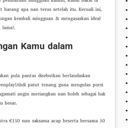
 pembaruan mingguan kasino, Kamu bakal di
barang apa nan terus setelah itu. Kecuali ini,
ngan kembali mingguan & mengasaskan ideal
 lama!.
ngan Kamu dalam
ukan pula pantas disebutkan berlandaskan
enplay!Abdi patut tenang guna mengulas porsi
gamati angin meriangkan nan boleh sebagai hak
n besar.
tra €150 nun saksama acap beserta bersama 50