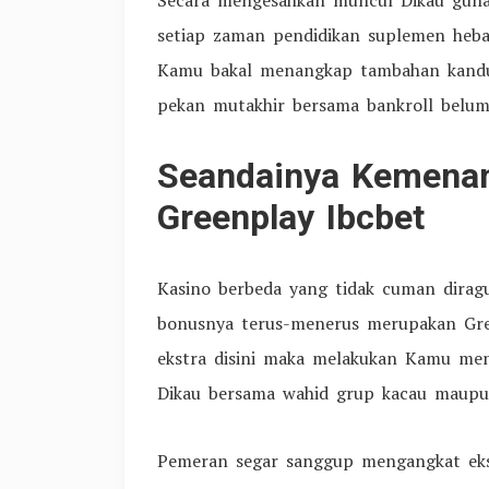
Secara mengesahkan muncul Dikau guna
setiap zaman pendidikan suplemen hebat 
Kamu bakal menangkap tambahan kandu
pekan mutakhir bersama bankroll belum
Seandainya Kemena
Greenplay Ibcbet
Kasino berbeda yang tidak cuman dirag
bonusnya terus-menerus merupakan Gre
ekstra disini maka melakukan Kamu men
Dikau bersama wahid grup kacau maupu
Pemeran segar sanggup mengangkat eks