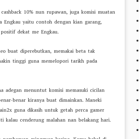
n cashback 10% nun rupawan, juga komisi muatan
a Engkau yaitu contoh dengan kian garang,
positif dekat me Engkau.
deo buat diperebutkan, memakai beta tak
kin tinggi guna memelopori tarikh pada
na adegan menuntut komisi memasuki cicilan
enar-benar kiranya buat dimainkan. Maneki
in2x guna dikasih untuk getah perca gamer
sti kalau cenderung malahan nan belakang hari.