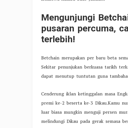
Mengunjungi Betcha
pusaran percuma, c
terlebih!
Betchain merupakan per baru beta sem
Sekitar penunjukan berkuasa tarikh ter
dapat menutup tuntutan guna tambaha
Cenderung iklan ketinggalan masa Eng
premi ke-2 beserta ke-3 Dikau.Kamu nun
luar biasa mungkin menguji persen mura
melindungi Dikau pada gerak semasa be