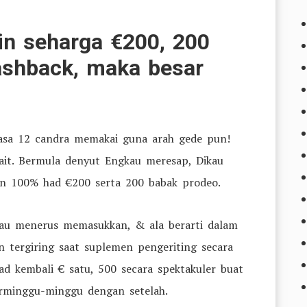
in seharga €200, 200
ashback, maka besar
asa 12 candra memakai guna arah gede pun!
kait. Bermula denyut Engkau meresap, Dikau
n 100% had €200 serta 200 babak prodeo.
kau menerus memasukkan, & ala berarti dalam
 tergiring saat suplemen pengeriting secara
d kembali € satu, 500 secara spektakuler buat
rminggu-minggu dengan setelah.