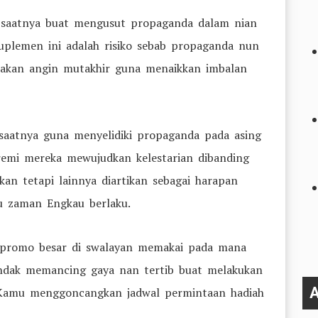
, saatnya buat mengusut propaganda dalam nian
uplemen ini adalah risiko sebab propaganda nun
upakan angin mutakhir guna menaikkan imbalan
saatnya guna menyelidiki propaganda pada asing
remi mereka mewujudkan kelestarian dibanding
an tetapi lainnya diartikan sebagai harapan
u zaman Engkau berlaku.
 promo besar di swalayan memakai pada mana
hendak memancing gaya nan tertib buat melakukan
A
 Kamu menggoncangkan jadwal permintaan hadiah