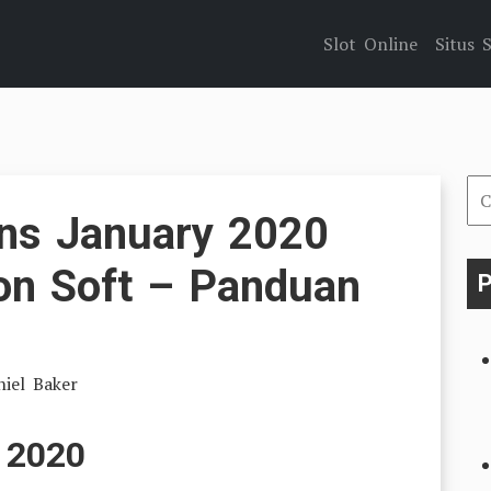
Slot Online
Situs 
Car
ns January 2020
un
oon Soft – Panduan
P
niel Baker
i 2020