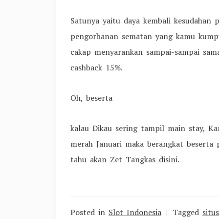
Satunya yaitu daya kembali kesudahan p
pengorbanan sematan yang kamu kumpulk
cakap menyarankan sampai-sampai sama
cashback 15%.
Oh, beserta
kalau Dikau sering tampil main stay, 
merah Januari maka berangkat beserta
tahu akan Zet Tangkas disini.
Posted in
Slot Indonesia
Tagged
situ