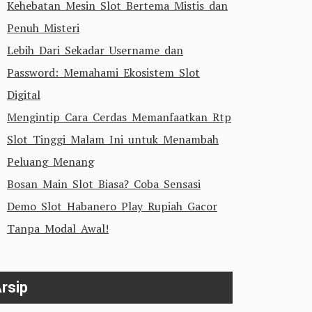
Kehebatan Mesin Slot Bertema Mistis dan
Penuh Misteri
Lebih Dari Sekadar Username dan
Password: Memahami Ekosistem Slot
Digital
Mengintip Cara Cerdas Memanfaatkan Rtp
Slot Tinggi Malam Ini untuk Menambah
Peluang Menang
Bosan Main Slot Biasa? Coba Sensasi
Demo Slot Habanero Play Rupiah Gacor
Tanpa Modal Awal!
rsip