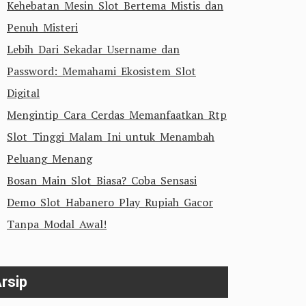
Kehebatan Mesin Slot Bertema Mistis dan
Penuh Misteri
Lebih Dari Sekadar Username dan
Password: Memahami Ekosistem Slot
Digital
Mengintip Cara Cerdas Memanfaatkan Rtp
Slot Tinggi Malam Ini untuk Menambah
Peluang Menang
Bosan Main Slot Biasa? Coba Sensasi
Demo Slot Habanero Play Rupiah Gacor
Tanpa Modal Awal!
rsip