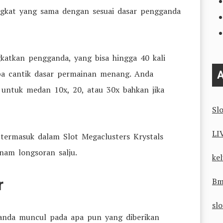
ingkat yang sama dengan sesuai dasar pengganda
gkatkan pengganda, yang bisa hingga 40 kali
pa cantik dasar permainan menang. Anda
A
untuk medan 10x, 20, atau 30x bahkan jika
Sl
LI
termasuk dalam Slot Megaclusters Krystals
nam longsoran salju.
ke
r
Bm
sl
anda muncul pada apa pun yang diberikan