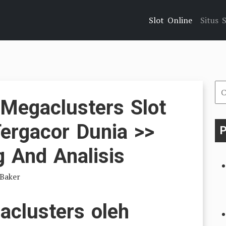
Slot Online
Situs 
Car
 Megaclusters Slot
un
Tergacor Dunia >>
P
 And Analisis
 Baker
aclusters oleh