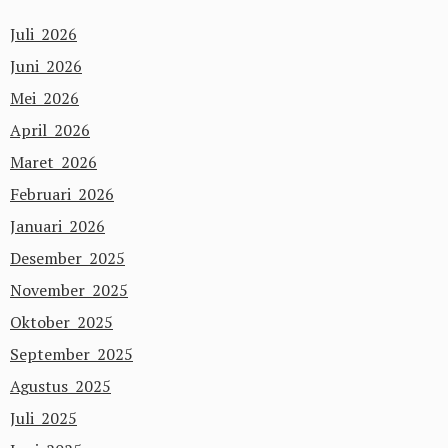
Juli 2026
Juni 2026
Mei 2026
April 2026
Maret 2026
Februari 2026
Januari 2026
Desember 2025
November 2025
Oktober 2025
September 2025
Agustus 2025
Juli 2025