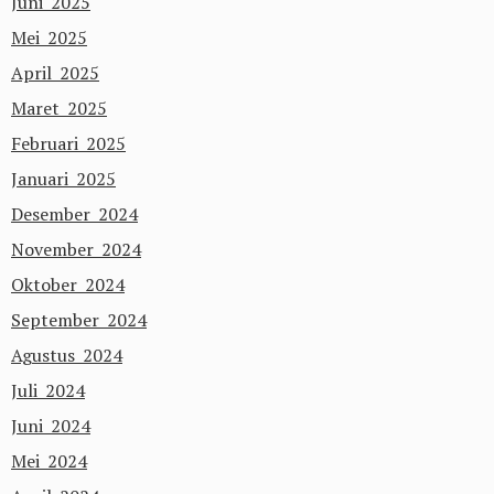
Juni 2025
Mei 2025
April 2025
Maret 2025
Februari 2025
Januari 2025
Desember 2024
November 2024
Oktober 2024
September 2024
Agustus 2024
Juli 2024
Juni 2024
Mei 2024