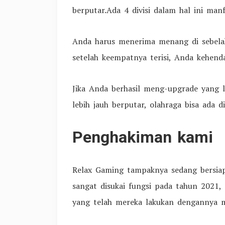
berputar.Ada 4 divisi dalam hal ini manf
Anda harus menerima menang di sebelah
setelah keempatnya terisi, Anda kehend
Jika Anda berhasil meng-upgrade yang
lebih jauh berputar, olahraga bisa ada 
Penghakiman kami
Relax Gaming tampaknya sedang bersiap
sangat disukai fungsi pada tahun 202
yang telah mereka lakukan dengannya 