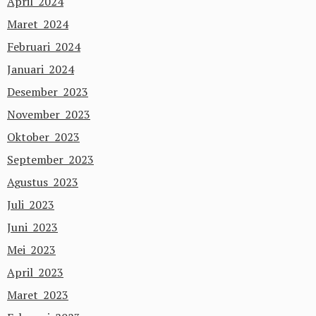
April 2024
Maret 2024
Februari 2024
Januari 2024
Desember 2023
November 2023
Oktober 2023
September 2023
Agustus 2023
Juli 2023
Juni 2023
Mei 2023
April 2023
Maret 2023