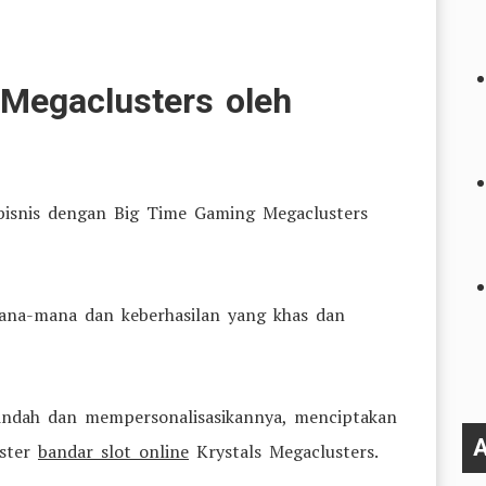
r Megaclusters oleh
bisnis dengan Big Time Gaming Megaclusters
ana-mana dan keberhasilan yang khas dan
ndah dan mempersonalisasikannya, menciptakan
A
uster
⁠bandar slot online
Krystals Megaclusters.