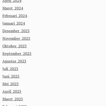
April 2024
Maret 2024
Februari 2024
Januari 2024
Desember 2023
November 2023
Oktober 2023
September 2023
Agustus 2023
Juli 2023
Juni 2023
Mei 2023
April 2023
Maret 2023