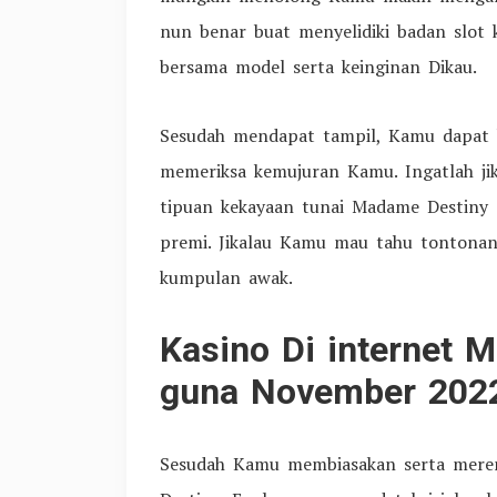
nun benar buat menyelidiki badan slot
bersama model serta keinginan Dikau.
Sesudah mendapat tampil, Kamu dapat 
memeriksa kemujuran Kamu. Ingatlah j
tipuan kekayaan tunai Madame Destiny 
premi. Jikalau Kamu mau tahu tontonan
kumpulan awak.
Kasino Di internet 
guna November 202
Sesudah Kamu membiasakan serta mere