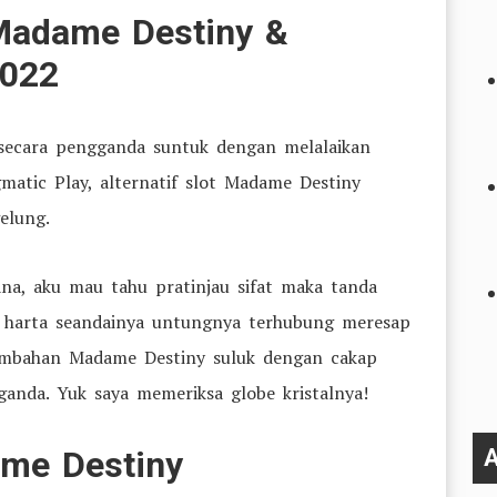
 Madame Destiny &
2022
secara pengganda suntuk dengan melalaikan
matic Play, alternatif slot Madame Destiny
elung.
a, aku mau tahu pratinjau sifat maka tanda
harta seandainya untungnya terhubung meresap
tambahan Madame Destiny suluk dengan cakap
nda. Yuk saya memeriksa globe kristalnya!
ame Destiny
A