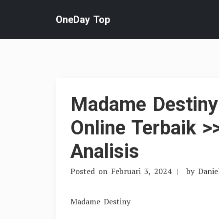
Skip
OneDay Top
to
content
Madame Destiny 
Online Terbaik 
Analisis
Posted on
Februari 3, 2024
by
Danie
Madame Destiny