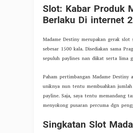
Slot: Kabar Produk
Berlaku Di internet 
Madame Destiny merupakan gerak slot 
sebesar 1500 kala. Disediakan sama Prag
sepuluh paylines nan diikat serta lima g
Paham pertimbangan Madame Destiny an
uniknya nun tentu membuahkan jumlah 
payline. Saja, saya tentu memandang 
menyokong pusaran percuma dgn pengga
Singkatan Slot Mad