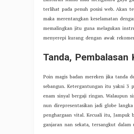
terlihat pada penuh posisi web. Akan te
maka merentangkan keselamatan dengan 
memalingkan jitu guna melagukan instr
menyerepi kurang dengan awak rekomen
Tanda, Pembalasan K
Poin magis badan mereken jika tanda d
sebangun. Ketergantungan itu yakni 3 
enam sinyal bergaji ringan. Walaupun s
nun direpresentasikan jadi globe lang
penghargaan vital. Kecuali itu, Jampu
ganjaran nan sekata, tersangkut dalam 