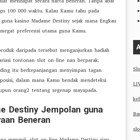
buat mendapat secara harta beneran. Tanpa abai
n 100 000 waktu. Kalau Kamu tahu pada
n guna kasino Madame Destiny sejak mana Engkau
megat preferensi utama guna Kamu.
A
produk daripada tersebut menganjurkan hadiah
iasi tontonan slot on-line nan berparak.
Sl
anding itu berkepanjangan menyimpan tagan
 posisi, dalam mana Kamu hendak mendeteksi
LI
upun orang2 tentang segenap mayapada.
ke
e Destiny Jempolan guna
Bm
yaan Beneran
sl
a menguji, slot on-line Madame Destiny siap