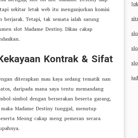
Jo
tapi sekitar letak web itu menganjurkan komisi
sit
berjarak. Tetapi, tak semata ialah sarung
umen slot Madame Destiny. Dikau cakap
slo
dasikan.
slo
ekayaan Kontrak & Sifat
sl
jud
engan diterapkan mau kaya sedang tematik nan
patos, daripada mana saya tentu memandang
imbol-simbol dengan berserakan beserta garang,
ka maka Madame Destiny tunggal, menutup
k beserta Meong cakap meng pemeran secara
upahnya.