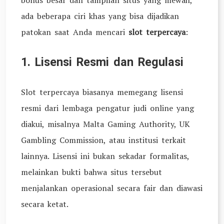
bonus besar dan tampilan situs yang mewah,
ada beberapa ciri khas yang bisa dijadikan
patokan saat Anda mencari
slot terpercaya
:
1. Lisensi Resmi dan Regulasi
Slot terpercaya biasanya memegang lisensi
resmi dari lembaga pengatur judi online yang
diakui, misalnya Malta Gaming Authority, UK
Gambling Commission, atau institusi terkait
lainnya. Lisensi ini bukan sekadar formalitas,
melainkan bukti bahwa situs tersebut
menjalankan operasional secara fair dan diawasi
secara ketat.