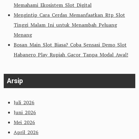
Memahami Ekosistem Slot Digital
Mengintip Cara Cerdas Memanfaatkan Rtp Slot
Tinggi Malam Ini untuk Menambah Peluang
Menang
Bosan Main Slot Biasa? Coba Sensasi Demo Slot
Habanero Play Rupiah Gacor Tanpa Modal Awal!
Arsip
Juli 2026
Juni 2026
Mei 2026
April 2026