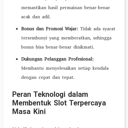
memastikan hasil permainan benar-benar
acak dan adil.
Bonus dan Promosi Wajar:
Tidak ada syarat
tersembunyi yang memberatkan, sehingga
bonus bisa benar-benar dinikmati.
Dukungan Pelanggan Profesional:
Membantu menyelesaikan setiap kendala
dengan cepat dan tepat.
Peran Teknologi dalam
Membentuk Slot Terpercaya
Masa Kini