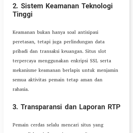
2. Sistem Keamanan Teknologi
Tinggi
Keamanan bukan hanya soal antisipasi
peretasan, tetapi juga perlindungan data
pribadi dan transaksi keuangan. Situs slot
terpercaya menggunakan enkripsi SSL serta
mekanisme keamanan berlapis untuk menjamin
semua aktivitas pemain tetap aman dan
rahasia.
3. Transparansi dan Laporan RTP
Pemain cerdas selalu mencari situs yang