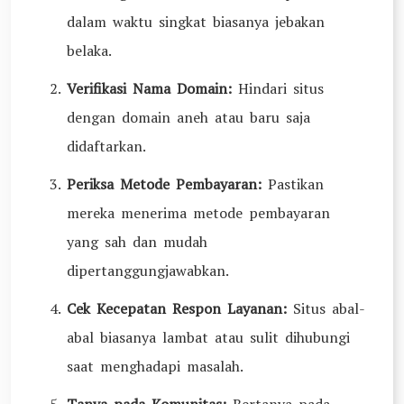
dalam waktu singkat biasanya jebakan
belaka.
Verifikasi Nama Domain:
Hindari situs
dengan domain aneh atau baru saja
didaftarkan.
Periksa Metode Pembayaran:
Pastikan
mereka menerima metode pembayaran
yang sah dan mudah
dipertanggungjawabkan.
Cek Kecepatan Respon Layanan:
Situs abal-
abal biasanya lambat atau sulit dihubungi
saat menghadapi masalah.