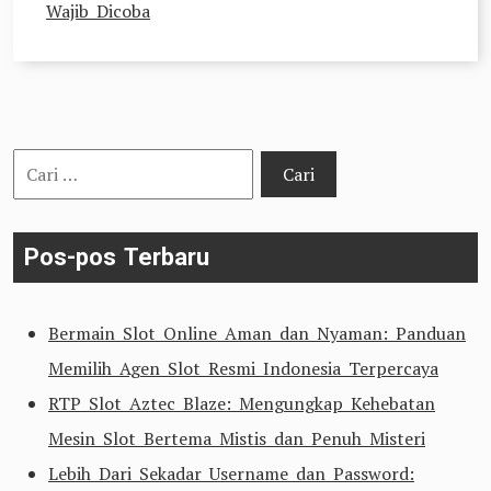
Wajib Dicoba
Cari
untuk:
Pos-pos Terbaru
Bermain Slot Online Aman dan Nyaman: Panduan
Memilih Agen Slot Resmi Indonesia Terpercaya
RTP Slot Aztec Blaze: Mengungkap Kehebatan
Mesin Slot Bertema Mistis dan Penuh Misteri
Lebih Dari Sekadar Username dan Password: