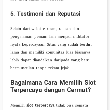
5. Testimoni dan Reputasi
Selain dari website resmi, ulasan dan
pengalaman pemain lain menjadi indikator
nyata kepercayaan. Situs yang sudah berdiri
lama dan memiliki komunitas luas biasanya
lebih dapat diandalkan daripada yang baru
bermunculan tanpa rekam jejak.
Bagaimana Cara Memilih Slot
Terpercaya dengan Cermat?
Memilih
slot terpercaya
tidak bisa semata