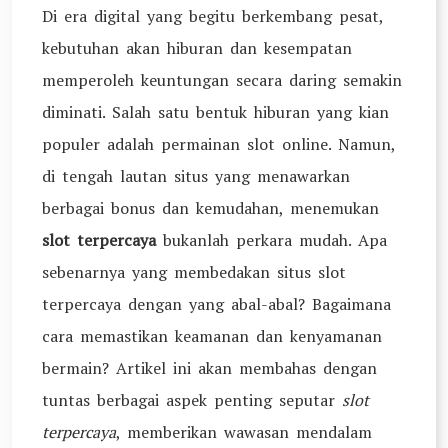
Di era digital yang begitu berkembang pesat,
kebutuhan akan hiburan dan kesempatan
memperoleh keuntungan secara daring semakin
diminati. Salah satu bentuk hiburan yang kian
populer adalah permainan slot online. Namun,
di tengah lautan situs yang menawarkan
berbagai bonus dan kemudahan, menemukan
slot terpercaya
bukanlah perkara mudah. Apa
sebenarnya yang membedakan situs slot
terpercaya dengan yang abal-abal? Bagaimana
cara memastikan keamanan dan kenyamanan
bermain? Artikel ini akan membahas dengan
tuntas berbagai aspek penting seputar
slot
terpercaya
, memberikan wawasan mendalam