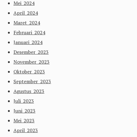
Mei 2024
April 2024
Maret 2024
Februari 2024
Januari 2024
Desember 2023
November 2023
Oktober 2023
September 2023
Agustus 2023
Juli 2023
Juni 2023
Mei 2023
April 2023