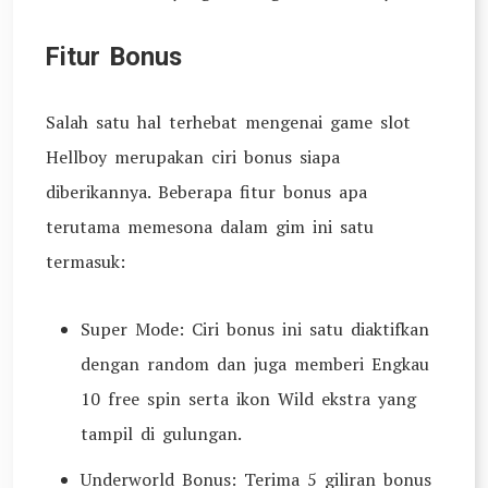
Fitur Bonus
Salah satu hal terhebat mengenai game slot
Hellboy merupakan ciri bonus siapa
diberikannya. Beberapa fitur bonus apa
terutama memesona dalam gim ini satu
termasuk:
Super Mode: Ciri bonus ini satu diaktifkan
dengan random dan juga memberi Engkau
10 free spin serta ikon Wild ekstra yang
tampil di gulungan.
Underworld Bonus: Terima 5 giliran bonus