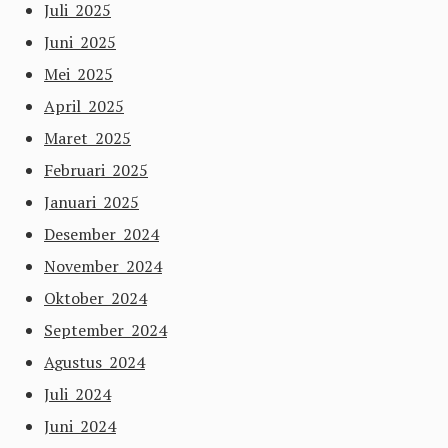
Juli 2025
Juni 2025
Mei 2025
April 2025
Maret 2025
Februari 2025
Januari 2025
Desember 2024
November 2024
Oktober 2024
September 2024
Agustus 2024
Juli 2024
Juni 2024