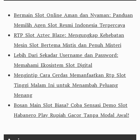
Bermain Slot Online Aman dan Nyaman: Panduan
Memilih Agen Slot Resmi Indonesia Terpercaya
RTP Slot Aztec Blaze: Mengungkap Kehebatan
Mesin Slot Bertema Mistis dan Penuh Misteri
Lebih Dari Sekadar Username dan Password:
Memahami Ekosistem Slot Digital
Mengintip Cara Cerdas Memanfaatkan Rtp Slot
Tinggi Malam Ini untuk Menambah Peluang
Menang
Bosan Main Slot Biasa? Coba Sensasi Demo Slot
Habanero Play Rupiah Gacor Tanpa Modal Awal!