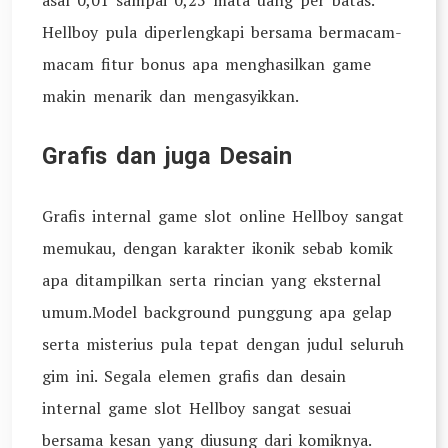
asal 0,01 sampai 0,25 mata uang per batas.
Hellboy pula diperlengkapi bersama bermacam-
macam fitur bonus apa menghasilkan game
makin menarik dan mengasyikkan.
Grafis dan juga Desain
Grafis internal game slot online Hellboy sangat
memukau, dengan karakter ikonik sebab komik
apa ditampilkan serta rincian yang eksternal
umum.Model background punggung apa gelap
serta misterius pula tepat dengan judul seluruh
gim ini. Segala elemen grafis dan desain
internal game slot Hellboy sangat sesuai
bersama kesan yang diusung dari komiknya.