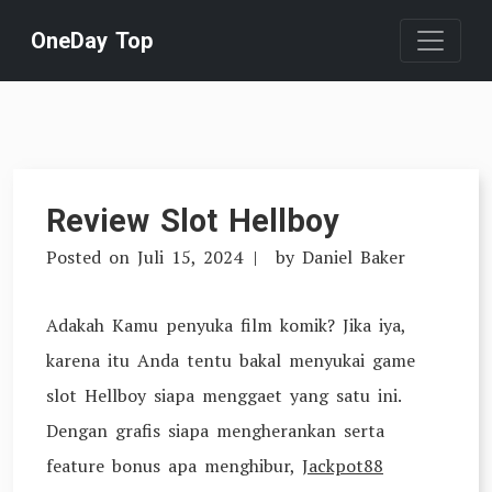
Skip
OneDay Top
to
content
Review Slot Hellboy
Posted on
Juli 15, 2024
by
Daniel Baker
Adakah Kamu penyuka film komik? Jika iya,
karena itu Anda tentu bakal menyukai game
slot Hellboy siapa menggaet yang satu ini.
Dengan grafis siapa mengherankan serta
feature bonus apa menghibur,
Jackpot88