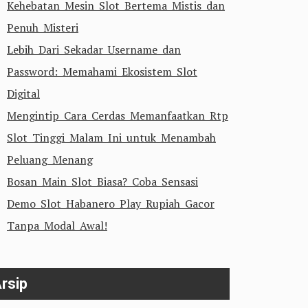
Kehebatan Mesin Slot Bertema Mistis dan
Penuh Misteri
Lebih Dari Sekadar Username dan
Password: Memahami Ekosistem Slot
Digital
Mengintip Cara Cerdas Memanfaatkan Rtp
Slot Tinggi Malam Ini untuk Menambah
Peluang Menang
Bosan Main Slot Biasa? Coba Sensasi
Demo Slot Habanero Play Rupiah Gacor
Tanpa Modal Awal!
rsip