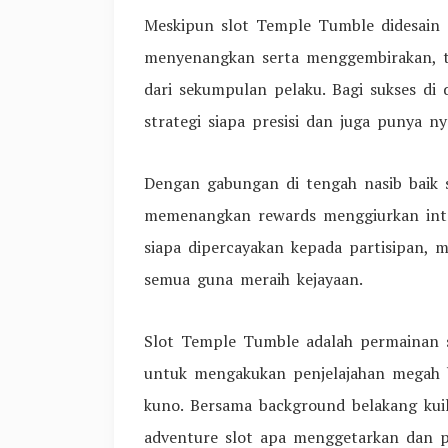
Meskipun slot Temple Tumble didesain
menyenangkan serta menggembirakan, te
dari sekumpulan pelaku. Bagi sukses di
strategi siapa presisi dan juga punya n
Dengan gabungan di tengah nasib baik 
memenangkan rewards menggiurkan inte
siapa dipercayakan kepada partisipan,
semua guna meraih kejayaan.
Slot Temple Tumble adalah permainan 
untuk mengakukan penjelajahan megah b
kuno. Bersama background belakang kuil
adventure slot apa menggetarkan dan p