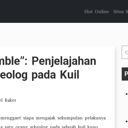
Slot Online
Situs 
Car
ble”: Penjelajahan
un
eolog pada Kuil
P
el Baker
menggaet siapa mengajak sekumpulan pelakunya
a satu orang arkeolog pada sebuah kuil kuno.