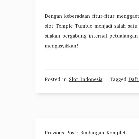
Dengan keberadaan fitur-fitur menggaet 
slot Temple Tumble menjadi salah satu 
silakan bergabung internal petualangan 
mengasyikkan!
Posted in
Slot Indonesia
Tagged
Daft
Navigasi
Previous Post:
Bimbingan Komplet