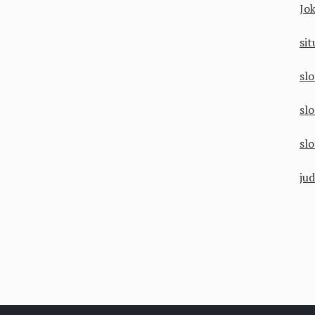
Jo
sit
slo
slo
sl
jud