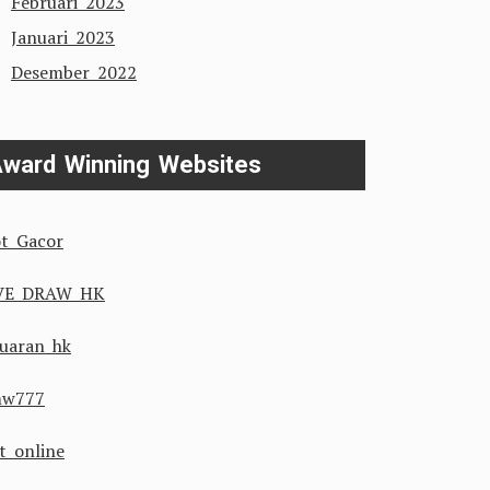
Februari 2023
Januari 2023
Desember 2022
ward Winning Websites
ot Gacor
VE DRAW HK
luaran hk
w777
ot online