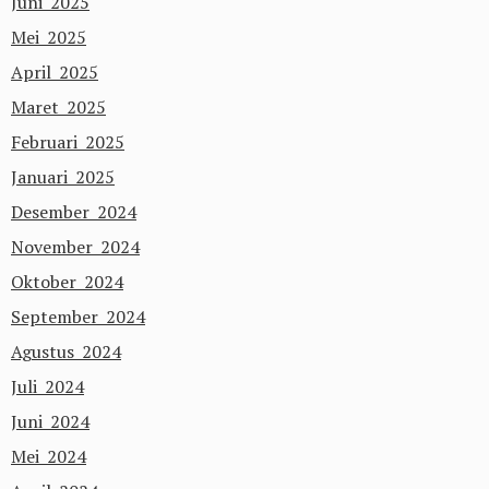
Juni 2025
Mei 2025
April 2025
Maret 2025
Februari 2025
Januari 2025
Desember 2024
November 2024
Oktober 2024
September 2024
Agustus 2024
Juli 2024
Juni 2024
Mei 2024