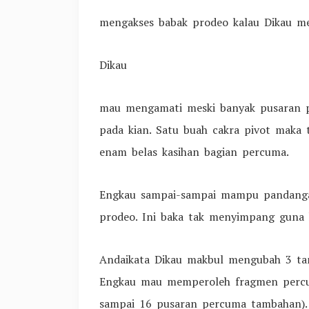
mengakses babak prodeo kalau Dikau me
Dikau
mau mengamati meski banyak pusaran p
pada kian. Satu buah cakra pivot maka
enam belas kasihan bagian percuma.
Engkau sampai-sampai mampu pandanga
prodeo. Ini baka tak menyimpang guna k
Andaikata Dikau makbul mengubah 3 ta
Engkau mau memperoleh fragmen perc
sampai 16 pusaran percuma tambahan). K