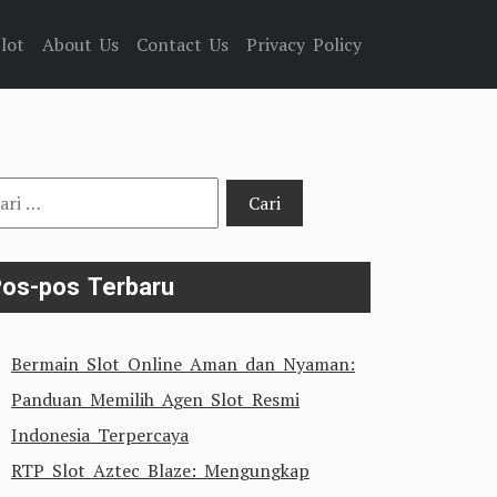
Slot
About Us
Contact Us
Privacy Policy
i
tuk:
os-pos Terbaru
Bermain Slot Online Aman dan Nyaman:
Panduan Memilih Agen Slot Resmi
Indonesia Terpercaya
RTP Slot Aztec Blaze: Mengungkap