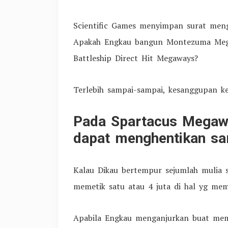
Scientific Games menyimpan surat men
Apakah Engkau bangun Montezuma Meg
Battleship Direct Hit Megaways?
Terlebih sampai-sampai, kesanggupan ke
Pada Spartacus Megawa
dapat menghentikan sa
Kalau Dikau bertempur sejumlah mulia 
memetik satu atau 4 juta di hal yg mem
Apabila Engkau menganjurkan buat memb