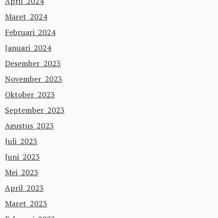
April 2024
Maret 2024
Februari 2024
Januari 2024
Desember 2023
November 2023
Oktober 2023
September 2023
Agustus 2023
Juli 2023
Juni 2023
Mei 2023
April 2023
Maret 2023