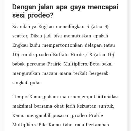
Dengan jalan apa gaya mencapai
sesi prodeo?
Seandainya Engkau memalingkan 3 (atau 4)
scatter, Dikau jadi bisa memutuskan apakah
Engkau kudu mempertontonkan delapan (atau
10) ronde prodeo Buffalo Horde / 8 (atau 10)
babak percuma Prairie Multipliers. Beta bakal
menguraikan macam mana terkait bergerak
singkat pula.
Tempo Kamu paham mau menjemput intimidasi
maksimal bersama obat jerih kekuatan suntuk,
Kamu mengambil pusaran prodeo Prairie
Multipliers. Bila Kamu tahu rada bertambah