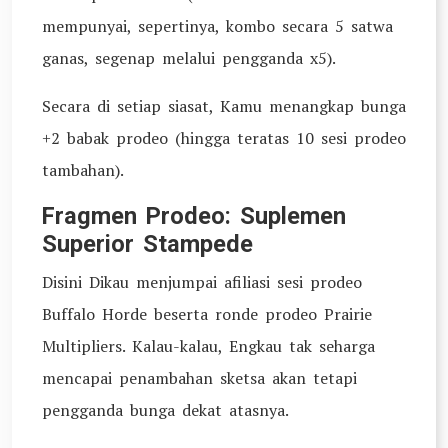
mempunyai, sepertinya, kombo secara 5 satwa
ganas, segenap melalui pengganda x5).
Secara di setiap siasat, Kamu menangkap bunga
+2 babak prodeo (hingga teratas 10 sesi prodeo
tambahan).
Fragmen Prodeo: Suplemen
Superior Stampede
Disini Dikau menjumpai afiliasi sesi prodeo
Buffalo Horde beserta ronde prodeo Prairie
Multipliers. Kalau-kalau, Engkau tak seharga
mencapai penambahan sketsa akan tetapi
pengganda bunga dekat atasnya.