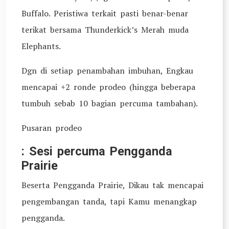
Buffalo. Peristiwa terkait pasti benar-benar
terikat bersama Thunderkick’s Merah muda
Elephants.
Dgn di setiap penambahan imbuhan, Engkau
mencapai +2 ronde prodeo (hingga beberapa
tumbuh sebab 10 bagian percuma tambahan).
Pusaran prodeo
: Sesi percuma Pengganda
Prairie
Beserta Pengganda Prairie, Dikau tak mencapai
pengembangan tanda, tapi Kamu menangkap
pengganda.