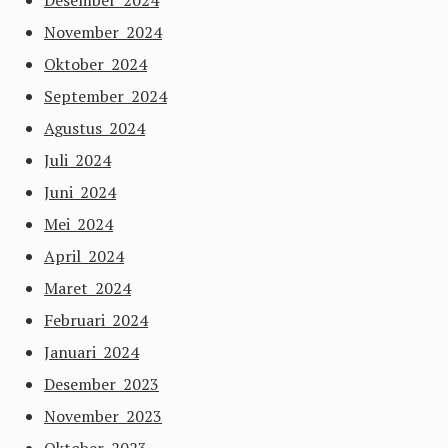
Desember 2024
November 2024
Oktober 2024
September 2024
Agustus 2024
Juli 2024
Juni 2024
Mei 2024
April 2024
Maret 2024
Februari 2024
Januari 2024
Desember 2023
November 2023