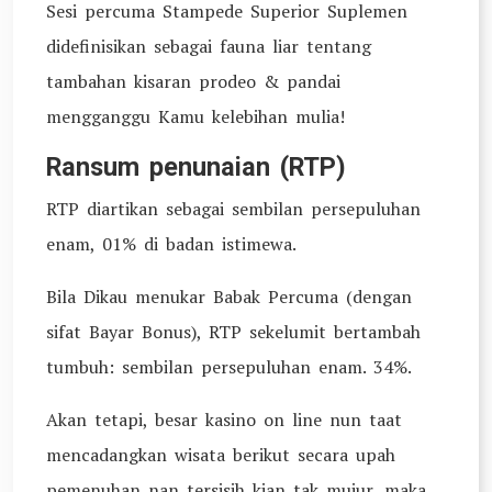
Sesi percuma Stampede Superior Suplemen
didefinisikan sebagai fauna liar tentang
tambahan kisaran prodeo & pandai
mengganggu Kamu kelebihan mulia!
Ransum penunaian (RTP)
RTP diartikan sebagai sembilan persepuluhan
enam, 01% di badan istimewa.
Bila Dikau menukar Babak Percuma (dengan
sifat Bayar Bonus), RTP sekelumit bertambah
tumbuh: sembilan persepuluhan enam. 34%.
Akan tetapi, besar kasino on line nun taat
mencadangkan wisata berikut secara upah
pemenuhan nan tersisih kian tak mujur, maka