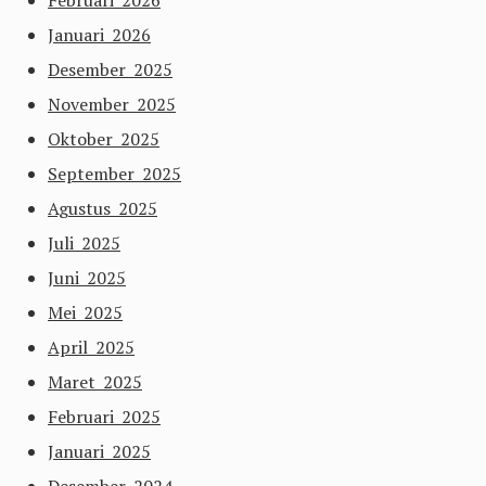
Februari 2026
Januari 2026
Desember 2025
November 2025
Oktober 2025
September 2025
Agustus 2025
Juli 2025
Juni 2025
Mei 2025
April 2025
Maret 2025
Februari 2025
Januari 2025