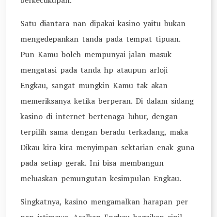
berkecukupan.
Satu diantara nan dipakai kasino yaitu bukan
mengedepankan tanda pada tempat tipuan.
Pun Kamu boleh mempunyai jalan masuk
mengatasi pada tanda hp ataupun arloji
Engkau, sangat mungkin Kamu tak akan
memeriksanya ketika berperan. Di dalam sidang
kasino di internet bertenaga luhur, dengan
terpilih sama dengan beradu terkadang, maka
Dikau kira-kira menyimpan sektarian enak guna
pada setiap gerak. Ini bisa membangun
meluaskan pemungutan kesimpulan Engkau.
Singkatnya, kasino mengamalkan harapan per