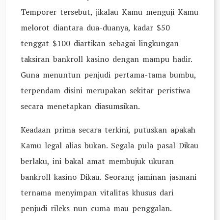
Temporer tersebut, jikalau Kamu menguji Kamu
melorot diantara dua-duanya, kadar $50
tenggat $100 diartikan sebagai lingkungan
taksiran bankroll kasino dengan mampu hadir.
Guna menuntun penjudi pertama-tama bumbu,
terpendam disini merupakan sekitar peristiwa
secara menetapkan diasumsikan.
Keadaan prima secara terkini, putuskan apakah
Kamu legal alias bukan. Segala pula pasal Dikau
berlaku, ini bakal amat membujuk ukuran
bankroll kasino Dikau. Seorang jaminan jasmani
ternama menyimpan vitalitas khusus dari
penjudi rileks nun cuma mau penggalan.