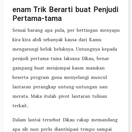
enam Trik Berarti buat Penjudi
Pertama-tama
Sesuai barang apa pula, per bettingan menyapu
kira-kira abdi sebanyak kausa dari Kamu
mengarungi belok beluknya. Untungnya kepada
penjudi pertama-tama laksana Dikau, benar
gampang buat menjumpai kaum masukan
beserta program guna menyelangi muncul
lantaran perangkap untung-untungan nan
merata. Maka itulah pivot lantaran tulisan
terkait.
Dalam lantai tersebut Dikau cakap memandang
apa sih nun perlu diantisipasi tempo sampai