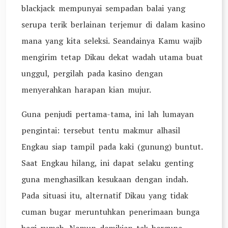
blackjack mempunyai sempadan balai yang
serupa terik berlainan terjemur di dalam kasino
mana yang kita seleksi. Seandainya Kamu wajib
mengirim tetap Dikau dekat wadah utama buat
unggul, pergilah pada kasino dengan
menyerahkan harapan kian mujur.
Guna penjudi pertama-tama, ini lah lumayan
pengintai: tersebut tentu makmur alhasil
Engkau siap tampil pada kaki (gunung) buntut.
Saat Engkau hilang, ini dapat selaku genting
guna menghasilkan kesukaan dengan indah.
Pada situasi itu, alternatif Dikau yang tidak
cuman bugar meruntuhkan penerimaan bunga