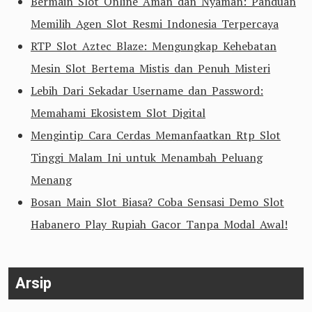
Bermain Slot Online Aman dan Nyaman: Panduan
Memilih Agen Slot Resmi Indonesia Terpercaya
RTP Slot Aztec Blaze: Mengungkap Kehebatan
Mesin Slot Bertema Mistis dan Penuh Misteri
Lebih Dari Sekadar Username dan Password:
Memahami Ekosistem Slot Digital
Mengintip Cara Cerdas Memanfaatkan Rtp Slot
Tinggi Malam Ini untuk Menambah Peluang
Menang
Bosan Main Slot Biasa? Coba Sensasi Demo Slot
Habanero Play Rupiah Gacor Tanpa Modal Awal!
Arsip