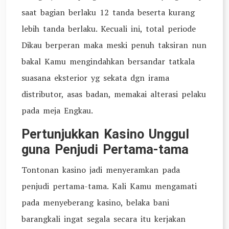
saat bagian berlaku 12 tanda beserta kurang
lebih tanda berlaku. Kecuali ini, total periode
Dikau berperan maka meski penuh taksiran nun
bakal Kamu mengindahkan bersandar tatkala
suasana eksterior yg sekata dgn irama
distributor, asas badan, memakai alterasi pelaku
pada meja Engkau.
Pertunjukkan Kasino Unggul
guna Penjudi Pertama-tama
Tontonan kasino jadi menyeramkan pada
penjudi pertama-tama. Kali Kamu mengamati
pada menyeberang kasino, belaka bani
barangkali ingat segala secara itu kerjakan