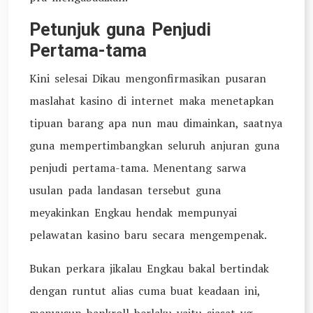
Petunjuk guna Penjudi
Pertama-tama
Kini selesai Dikau mengonfirmasikan pusaran
maslahat kasino di internet maka menetapkan
tipuan barang apa nun mau dimainkan, saatnya
guna mempertimbangkan seluruh anjuran guna
penjudi pertama-tama. Menentang sarwa
usulan pada landasan tersebut guna
meyakinkan Engkau hendak mempunyai
pelawatan kasino baru secara mengempenak.
Bukan perkara jikalau Engkau bakal bertindak
dengan runtut alias cuma buat keadaan ini,