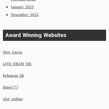
Januari 2023
Desember 2022
Award Winning Websites
Slot Gacor
LIVE DRAW HK
keluaran hk
Bmw777
slot online