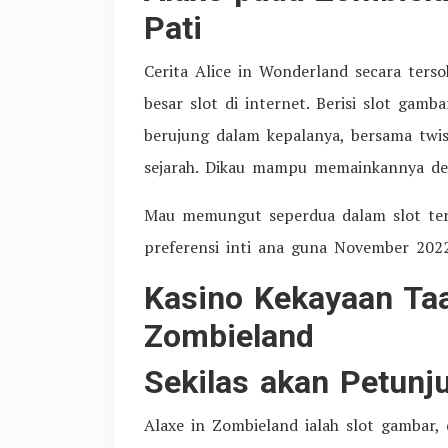
Pati
Cerita Alice in Wonderland secara ters
besar slot di internet. Berisi slot gamb
berujung dalam kepalanya, bersama twi
sejarah. Dikau mampu memainkannya de
Mau memungut seperdua dalam slot ters
preferensi inti ana guna November 2022
Kasino Kekayaan Taa
Zombieland
Sekilas akan Petunj
Alaxe in Zombieland ialah slot gambar, 