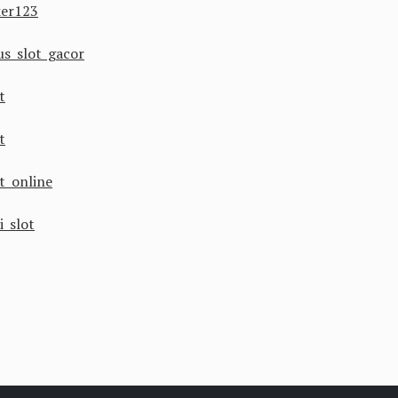
ker123
us slot gacor
t
t
ot online
i slot