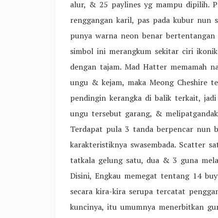
alur, & 25 paylines yg mampu dipilih. 
renggangan karil, pas pada kubur nun s
punya warna neon benar bertentangan m
simbol ini merangkum sekitar ciri ikoni
dengan tajam. Mad Hatter memamah nal
ungu & kejam, maka Meong Cheshire ter
pendingin kerangka di balik terkait, jad
ungu tersebut garang, & melipatgandaka
Terdapat pula 3 tanda berpencar nun
karakteristiknya swasembada. Scatter sa
tatkala gelung satu, dua & 3 guna mel
Disini, Engkau memegat tentang 14 bu
secara kira-kira serupa tercatat pengg
kuncinya, itu umumnya menerbitkan gu