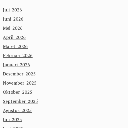
Juli 2026
Juni 2026
Mei 2026
April 2026
Maret 2026
Februari 2026
Januari 2026
Desember 2025
November 2025
Oktober 2025
September 2025
Agustus 2025
Juli 2025