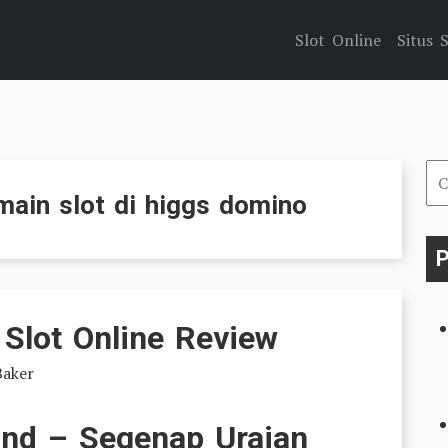
Slot Online
Situs 
Car
ain slot di higgs domino
un
P
 Slot Online Review
Baker
and – Segenap Uraian