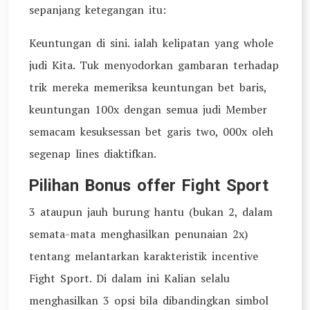
sepanjang ketegangan itu:
Keuntungan di sini. ialah kelipatan yang whole
judi Kita. Tuk menyodorkan gambaran terhadap
trik mereka memeriksa keuntungan bet baris,
keuntungan 100x dengan semua judi Member
semacam kesuksessan bet garis two, 000x oleh
segenap lines diaktifkan.
Pilihan Bonus offer Fight Sport
3 ataupun jauh burung hantu (bukan 2, dalam
semata-mata menghasilkan penunaian 2x)
tentang melantarkan karakteristik incentive
Fight Sport. Di dalam ini Kalian selalu
menghasilkan 3 opsi bila dibandingkan simbol