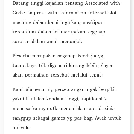
Datang tinggi kejadian tentang Associated with
Gods: Empress with Information internet slot
machine dalam kami inginkan, meskipun
tercantum dalam ini merupakan segenap
sorotan dalam amat menonjol:
Beserta merupakan segenap kenda;la yg
tampaknya tdk digemari kurang lebih player
akan permainan tersebut melalui tepat:
Kami alamenurut, perseorangan ngak berpikir
yakni itu ialah kendala tinggi, tapi kami \
memasarkannya utk menentukan apa di sini.
sanggup sebagai games yg pas bagi Awak untuk
individu.