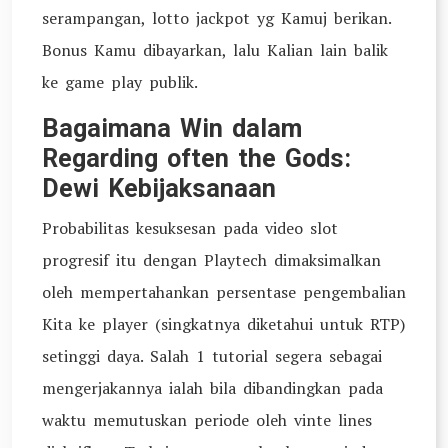
serampangan, lotto jackpot yg Kamuj berikan.
Bonus Kamu dibayarkan, lalu Kalian lain balik
ke game play publik.
Bagaimana Win dalam
Regarding often the Gods:
Dewi Kebijaksanaan
Probabilitas kesuksesan pada video slot
progresif itu dengan Playtech dimaksimalkan
oleh mempertahankan persentase pengembalian
Kita ke player (singkatnya diketahui untuk RTP)
setinggi daya. Salah 1 tutorial segera sebagai
mengerjakannya ialah bila dibandingkan pada
waktu memutuskan periode oleh vinte lines