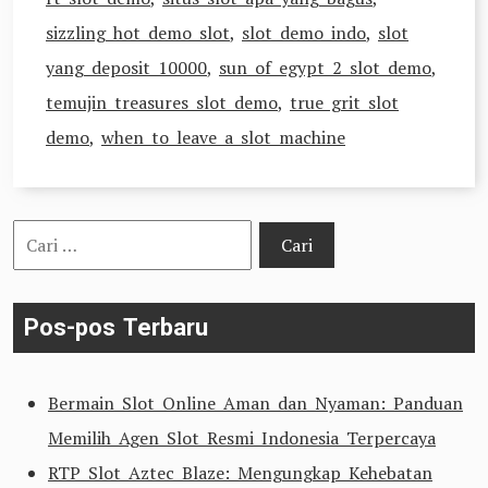
sizzling hot demo slot
,
slot demo indo
,
slot
yang deposit 10000
,
sun of egypt 2 slot demo
,
temujin treasures slot demo
,
true grit slot
demo
,
when to leave a slot machine
Cari
untuk:
Pos-pos Terbaru
Bermain Slot Online Aman dan Nyaman: Panduan
Memilih Agen Slot Resmi Indonesia Terpercaya
RTP Slot Aztec Blaze: Mengungkap Kehebatan