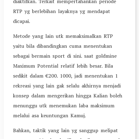
diaktifkan. Terkait mempertahankan periode
RTP yg berlebihan layaknya yg mendapat
dicapai.
Metode yang lain utk memaksimalkan RTP
yaitu bila dibandingkan cuma menentukan
sebagai bermain sport di sini. saat goldmine
Maximum Potential relatif lebih besar. Bila
sedikit dalam €200. 1000, jadi menentukan 1
rekreasi yang lain gak selalu akhirnya menjadi
konsep dalam mengerikan hingga Kalian boleh
menunggu utk menemukan laba maksimum
melalui asa keuntungan Kamuj.
Bahkan, taktik yang lain yg sanggup melipat