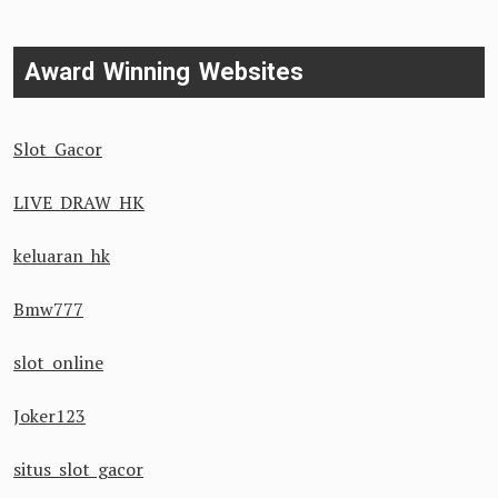
Award Winning Websites
Slot Gacor
LIVE DRAW HK
keluaran hk
Bmw777
slot online
Joker123
situs slot gacor