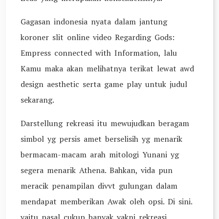
Gagasan indonesia nyata dalam jantung
koroner slit online video Regarding Gods:
Empress connected with Information, lalu
Kamu maka akan melihatnya terikat lewat awd
design aesthetic serta game play untuk judul
sekarang.
Darstellung rekreasi itu mewujudkan beragam
simbol yg persis amet berselisih yg menarik
bermacam-macam arah mitologi Yunani yg
segera menarik Athena. Bahkan, vida pun
meracik penampilan divvt gulungan dalam
mendapat memberikan Awak oleh opsi. Di sini.
yaitu pasal cukup banyak yakni rekreasi