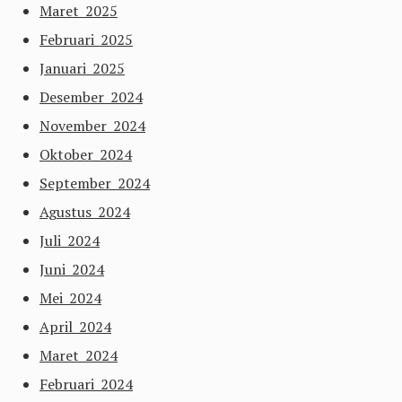
Maret 2025
Februari 2025
Januari 2025
Desember 2024
November 2024
Oktober 2024
September 2024
Agustus 2024
Juli 2024
Juni 2024
Mei 2024
April 2024
Maret 2024
Februari 2024