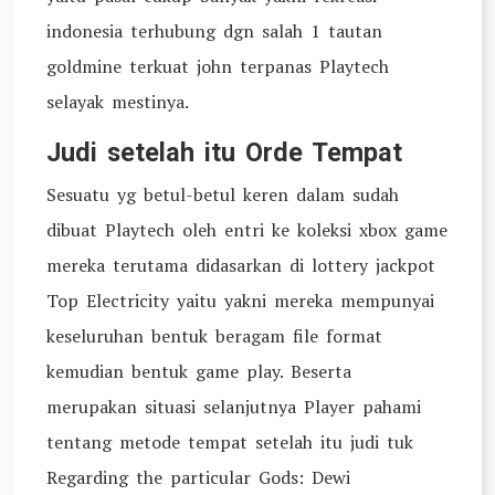
indonesia terhubung dgn salah 1 tautan
goldmine terkuat john terpanas Playtech
selayak mestinya.
Judi setelah itu Orde Tempat
Sesuatu yg betul-betul keren dalam sudah
dibuat Playtech oleh entri ke koleksi xbox game
mereka terutama didasarkan di lottery jackpot
Top Electricity yaitu yakni mereka mempunyai
keseluruhan bentuk beragam file format
kemudian bentuk game play. Beserta
merupakan situasi selanjutnya Player pahami
tentang metode tempat setelah itu judi tuk
Regarding the particular Gods: Dewi