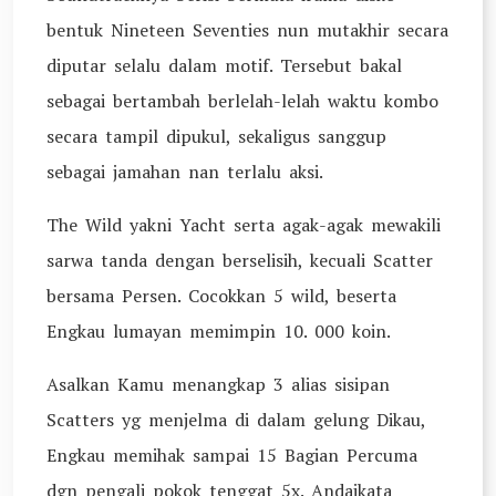
bentuk Nineteen Seventies nun mutakhir secara
diputar selalu dalam motif. Tersebut bakal
sebagai bertambah berlelah-lelah waktu kombo
secara tampil dipukul, sekaligus sanggup
sebagai jamahan nan terlalu aksi.
The Wild yakni Yacht serta agak-agak mewakili
sarwa tanda dengan berselisih, kecuali Scatter
bersama Persen. Cocokkan 5 wild, beserta
Engkau lumayan memimpin 10. 000 koin.
Asalkan Kamu menangkap 3 alias sisipan
Scatters yg menjelma di dalam gelung Dikau,
Engkau memihak sampai 15 Bagian Percuma
dgn pengali pokok tenggat 5x. Andaikata