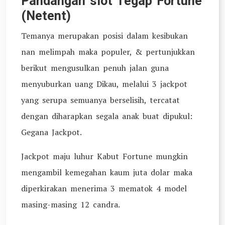
Pandangan slot Tegap Fortune
(Netent)
Temanya merupakan posisi dalam kesibukan
nan melimpah maka populer, & pertunjukkan
berikut mengusulkan penuh jalan guna
menyuburkan uang Dikau, melalui 3 jackpot
yang serupa semuanya berselisih, tercatat
dengan diharapkan segala anak buat dipukul:
Gegana Jackpot.
Jackpot maju luhur Kabut Fortune mungkin
mengambil kemegahan kaum juta dolar maka
diperkirakan menerima 3 mematok 4 model
masing-masing 12 candra.