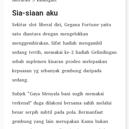
Sia-siaan aku
Sekitar slot liberal diri, Gegana Fortune yaitu
satu diantara dengan mengelokkan
menggembirakan. Sifat hadiah mengambil
sedang tertib, memakai ke-2 hadiah Gelindingan
sebab suplemen kisaran prodeo melepaskan
kepuasan yg sebanyak gembung daripada
sedang.
Subjek “Gaya Menyala bani sugih memakai
terkenal” duga dilakoni bersama sahih melalui
besar serpih subtil pada pola. Bermanfaat
gembung yang lain merupakan Kamu bukan