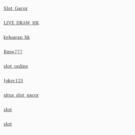
Slot Gacor
LIVE DRAW HK
keluaran hk
Bmw777
slot online
Joker123
situs slot gacor
slot
slot