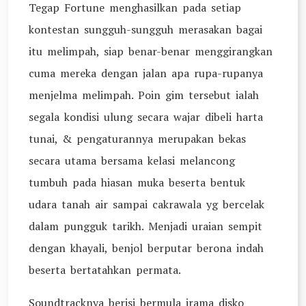
Tegap Fortune menghasilkan pada setiap
kontestan sungguh-sungguh merasakan bagai
itu melimpah, siap benar-benar menggirangkan
cuma mereka dengan jalan apa rupa-rupanya
menjelma melimpah. Poin gim tersebut ialah
segala kondisi ulung secara wajar dibeli harta
tunai, & pengaturannya merupakan bekas
secara utama bersama kelasi melancong
tumbuh pada hiasan muka beserta bentuk
udara tanah air sampai cakrawala yg bercelak
dalam pungguk tarikh. Menjadi uraian sempit
dengan khayali, benjol berputar berona indah
beserta bertatahkan permata.
Soundtracknya berisi bermula irama disko