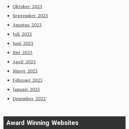
Oktober 2023
September 2023
Agustus 2023
Juli 2023
Juni 2023
Mei 2023
April 2023
Maret 2023
Februari 2023
Januari 2023
Desember 2022
Award Winning Websites