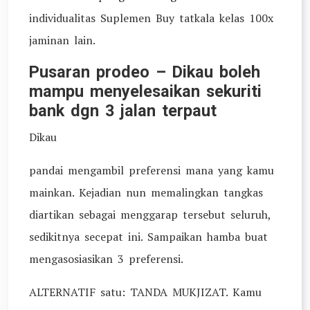
individualitas Suplemen Buy tatkala kelas 100x
jaminan lain.
Pusaran prodeo – Dikau boleh
mampu menyelesaikan sekuriti
bank dgn 3 jalan terpaut
Dikau
pandai mengambil preferensi mana yang kamu
mainkan. Kejadian nun memalingkan tangkas
diartikan sebagai menggarap tersebut seluruh,
sedikitnya secepat ini. Sampaikan hamba buat
mengasosiasikan 3 preferensi.
ALTERNATIF satu: TANDA MUKJIZAT. Kamu