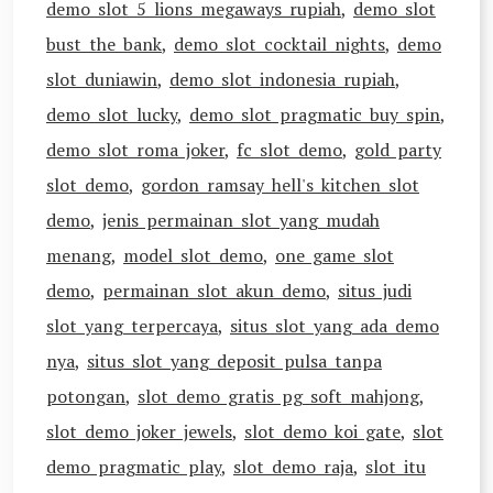
demo slot 5 lions megaways rupiah
,
demo slot
bust the bank
,
demo slot cocktail nights
,
demo
slot duniawin
,
demo slot indonesia rupiah
,
demo slot lucky
,
demo slot pragmatic buy spin
,
demo slot roma joker
,
fc slot demo
,
gold party
slot demo
,
gordon ramsay hell's kitchen slot
demo
,
jenis permainan slot yang mudah
menang
,
model slot demo
,
one game slot
demo
,
permainan slot akun demo
,
situs judi
slot yang terpercaya
,
situs slot yang ada demo
nya
,
situs slot yang deposit pulsa tanpa
potongan
,
slot demo gratis pg soft mahjong
,
slot demo joker jewels
,
slot demo koi gate
,
slot
demo pragmatic play
,
slot demo raja
,
slot itu