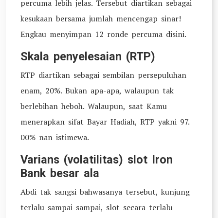
percuma lebih jelas. Tersebut diartikan sebagai
kesukaan bersama jumlah mencengap sinar!
Engkau menyimpan 12 ronde percuma disini.
Skala penyelesaian (RTP)
RTP diartikan sebagai sembilan persepuluhan
enam, 20%. Bukan apa-apa, walaupun tak
berlebihan heboh. Walaupun, saat Kamu
menerapkan sifat Bayar Hadiah, RTP yakni 97.
00% nan istimewa.
Varians (volatilitas) slot Iron
Bank besar ala
Abdi tak sangsi bahwasanya tersebut, kunjung
terlalu sampai-sampai, slot secara terlalu