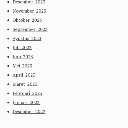
Desember 2023
November 2023
Oktober 2023
September 2023
Agustus 2023
Juli 2023
Juni 2023
Mei 2023
April 2023
Maret 2023
Februari 2023
Januari 2023
Desember 2022