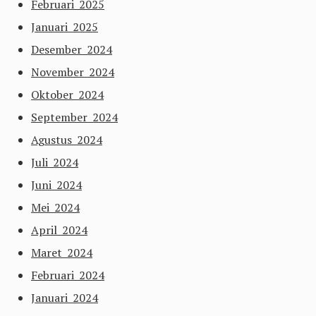
Februari 2025
Januari 2025
Desember 2024
November 2024
Oktober 2024
September 2024
Agustus 2024
Juli 2024
Juni 2024
Mei 2024
April 2024
Maret 2024
Februari 2024
Januari 2024