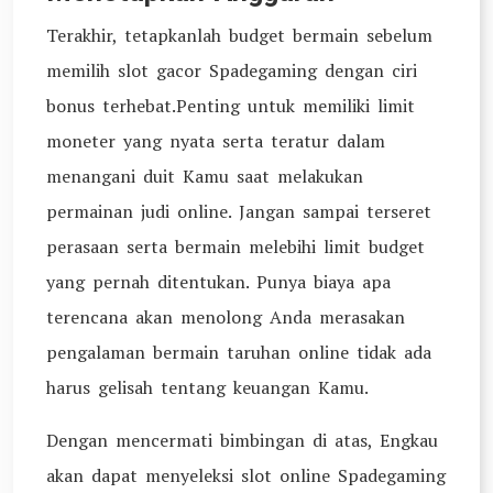
Terakhir, tetapkanlah budget bermain sebelum
memilih slot gacor Spadegaming dengan ciri
bonus terhebat.Penting untuk memiliki limit
moneter yang nyata serta teratur dalam
menangani duit Kamu saat melakukan
permainan judi online. Jangan sampai terseret
perasaan serta bermain melebihi limit budget
yang pernah ditentukan. Punya biaya apa
terencana akan menolong Anda merasakan
pengalaman bermain taruhan online tidak ada
harus gelisah tentang keuangan Kamu.
Dengan mencermati bimbingan di atas, Engkau
akan dapat menyeleksi slot online Spadegaming