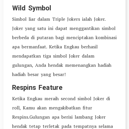
Wild Symbol
Simbol liar dalam Triple Jokers ialah Joker.
Joker yang satu ini dapat menggantikan simbol
berbeda di putaran bagi menciptakan kombinasi
apa bermanfaat. Ketika Engkau berhasil
mendapatkan tiga simbol Joker dalam
gulungan, Anda hendak memenangkan hadiah
hadiah besar yang besar!
Respins Feature
Ketika Engkau meraih second simbol Joker di
roll, Kamu akan mengakibatkan fitur
Respins.Gulungan apa berisi lambang Joker
hendak tetap terletak pada tempatnya selama