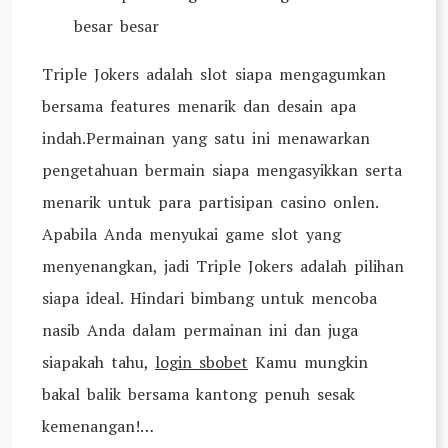
besar besar
Triple Jokers adalah slot siapa mengagumkan
bersama features menarik dan desain apa
indah.Permainan yang satu ini menawarkan
pengetahuan bermain siapa mengasyikkan serta
menarik untuk para partisipan casino onlen.
Apabila Anda menyukai game slot yang
menyenangkan, jadi Triple Jokers adalah pilihan
siapa ideal. Hindari bimbang untuk mencoba
nasib Anda dalam permainan ini dan juga
siapakah tahu,
login sbobet
Kamu mungkin
bakal balik bersama kantong penuh sesak
kemenangan!…