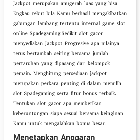
Jackpot merupakan anugerah luas yang bisa
Engkau rebut bila Kamu berhasil mengakibatkan
gabungan lambang tertentu internal game slot
online Spadegaming.Sedikit slot gacor
menyediakan Jackpot Progresive apa nilainya
terus bertambah seiring bersama jumlah
pertaruhan yang dipasang dari kelompok
pemain. Menghitung persediaan jackpot
merupakan perkara penting di dalam memilih
slot Spadegaming serta fitur bonus terbaik.
Tentukan slot gacor apa memberikan
keberuntungan siapa sesuai bersama keinginan
Kamu untuk mengalahkan bonus besar.
Menetapkan Anggaran