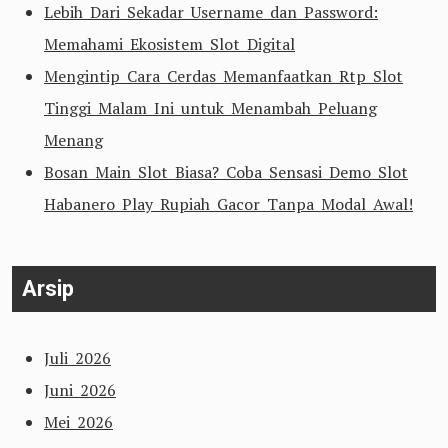
Lebih Dari Sekadar Username dan Password:
Memahami Ekosistem Slot Digital
Mengintip Cara Cerdas Memanfaatkan Rtp Slot
Tinggi Malam Ini untuk Menambah Peluang
Menang
Bosan Main Slot Biasa? Coba Sensasi Demo Slot
Habanero Play Rupiah Gacor Tanpa Modal Awal!
Arsip
Juli 2026
Juni 2026
Mei 2026