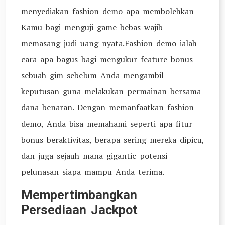
menyediakan fashion demo apa membolehkan
Kamu bagi menguji game bebas wajib
memasang judi uang nyata.Fashion demo ialah
cara apa bagus bagi mengukur feature bonus
sebuah gim sebelum Anda mengambil
keputusan guna melakukan permainan bersama
dana benaran. Dengan memanfaatkan fashion
demo, Anda bisa memahami seperti apa fitur
bonus beraktivitas, berapa sering mereka dipicu,
dan juga sejauh mana gigantic potensi
pelunasan siapa mampu Anda terima.
Mempertimbangkan
Persediaan Jackpot