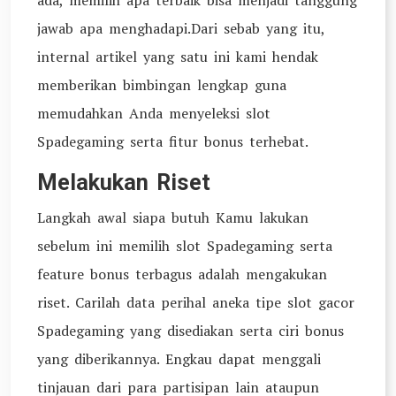
ada, memilih apa terbaik bisa menjadi tanggung
jawab apa menghadapi.Dari sebab yang itu,
internal artikel yang satu ini kami hendak
memberikan bimbingan lengkap guna
memudahkan Anda menyeleksi slot
Spadegaming serta fitur bonus terhebat.
Melakukan Riset
Langkah awal siapa butuh Kamu lakukan
sebelum ini memilih slot Spadegaming serta
feature bonus terbagus adalah mengakukan
riset. Carilah data perihal aneka tipe slot gacor
Spadegaming yang disediakan serta ciri bonus
yang diberikannya. Engkau dapat menggali
tinjauan dari para partisipan lain ataupun