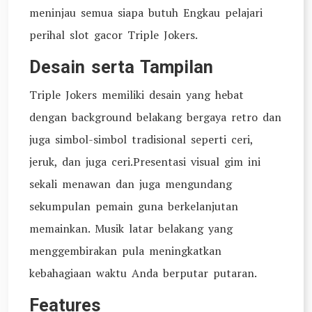
meninjau semua siapa butuh Engkau pelajari
perihal slot gacor Triple Jokers.
Desain serta Tampilan
Triple Jokers memiliki desain yang hebat
dengan background belakang bergaya retro dan
juga simbol-simbol tradisional seperti ceri,
jeruk, dan juga ceri.Presentasi visual gim ini
sekali menawan dan juga mengundang
sekumpulan pemain guna berkelanjutan
memainkan. Musik latar belakang yang
menggembirakan pula meningkatkan
kebahagiaan waktu Anda berputar putaran.
Features