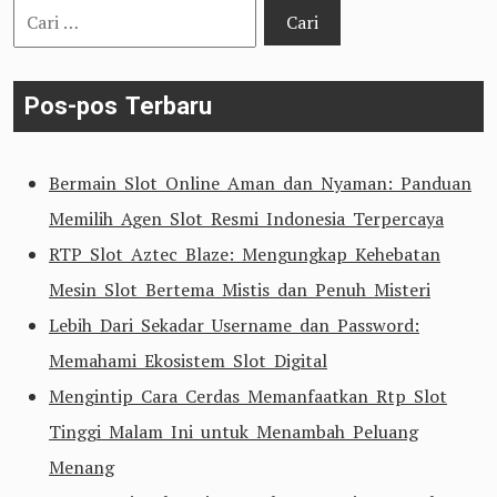
Cari
untuk:
Pos-pos Terbaru
Bermain Slot Online Aman dan Nyaman: Panduan
Memilih Agen Slot Resmi Indonesia Terpercaya
RTP Slot Aztec Blaze: Mengungkap Kehebatan
Mesin Slot Bertema Mistis dan Penuh Misteri
Lebih Dari Sekadar Username dan Password:
Memahami Ekosistem Slot Digital
Mengintip Cara Cerdas Memanfaatkan Rtp Slot
Tinggi Malam Ini untuk Menambah Peluang
Menang