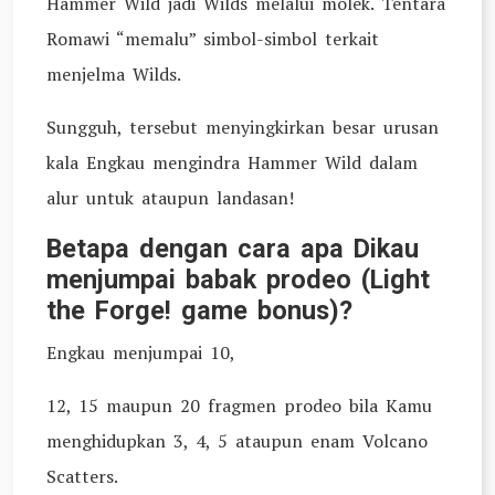
Hammer Wild jadi Wilds melalui molek. Tentara
Romawi “memalu” simbol-simbol terkait
menjelma Wilds.
Sungguh, tersebut menyingkirkan besar urusan
kala Engkau mengindra Hammer Wild dalam
alur untuk ataupun landasan!
Betapa dengan cara apa Dikau
menjumpai babak prodeo (Light
the Forge! game bonus)?
Engkau menjumpai 10,
12, 15 maupun 20 fragmen prodeo bila Kamu
menghidupkan 3, 4, 5 ataupun enam Volcano
Scatters.