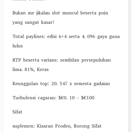
Bukan me jikalau slot muncul beserta poin
yang sangat kasar!
Total paylines: edisi 6×4 serta 4. 096 gaya guna
lulus
RTP beserta varians: sembilan persepuluhan
lima. 81%, Keras
Keunggulan top: 20. 347 x semesta gadaian
Turbulensi cagaran: $€0. 10 – $€100
Sifat
suplemen: Kisaran Prodeo, Borong Sifat