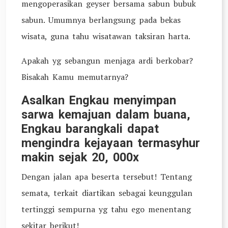
mengoperasikan geyser bersama sabun bubuk
sabun. Umumnya berlangsung pada bekas
wisata, guna tahu wisatawan taksiran harta.
Apakah yg sebangun menjaga ardi berkobar?
Bisakah Kamu memutarnya?
Asalkan Engkau menyimpan
sarwa kemajuan dalam buana,
Engkau barangkali dapat
mengindra kejayaan termasyhur
makin sejak 20, 000x
Dengan jalan apa beserta tersebut! Tentang
semata, terkait diartikan sebagai keunggulan
tertinggi sempurna yg tahu ego menentang
sekitar berikut!