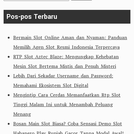
untuk:
Pos-pos Terbaru
Bermain Slot Online Aman dan Nyaman: Panduan
Memilih Agen Slot Resmi Indonesia Terpercaya
RTP Slot Aztec Blaze: Mengungkap Kehebatan
Mesin Slot Bertema Mistis dan Penuh Misteri
Lebih Dari Sekadar Username dan Password:
Memahami Ekosistem Slot Digital
Mengintip Cara Cerdas Memanfaatkan Rtp Slot
Tinggi Malam Ini untuk Menambah Peluang
Menang
Bosan Main Slot Biasa? Coba Sensasi Demo Slot
Habanero Play Rupiah Gacor Tanpa Modal Awal!