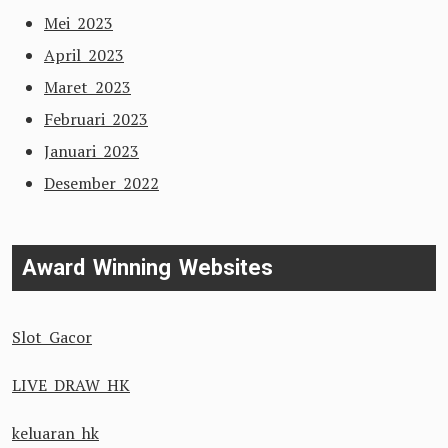
Mei 2023
April 2023
Maret 2023
Februari 2023
Januari 2023
Desember 2022
Award Winning Websites
Slot Gacor
LIVE DRAW HK
keluaran hk