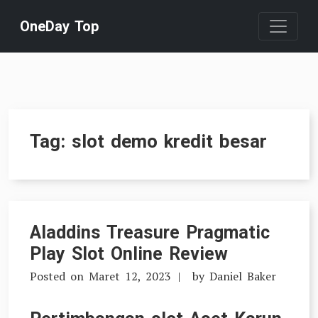
Skip
OneDay Top
to
content
Tag:
slot demo kredit besar
Aladdins Treasure Pragmatic
Play Slot Online Review
Posted on
Maret 12, 2023
by
Daniel Baker