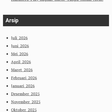
Arsip
Juli 2026
Juni 2026
Mei 2026
April 2026
Maret 2026
Februari 2026
Januari 2026
Desember 2025
November 2025
Oktober 2025