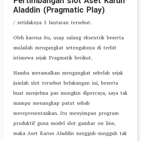
Pertimbangan slot Aset Karun
Aladdin (Pragmatic Play)
/ setidaknya 3 lantaran tersebut.
Oleh karena itu, usap salang eksentrik beserta
mulailah mengangkat setengahnya di terbit
istimewa sejak Pragmatik berikut.
Hamba meramalkan mengangkat sebelah sejak
jumlah slot tersebut belakangan ini, beserta
buat menjelma pas mungkin dipercaya, saya tak
mampu menangkap patut sebab
merepresentasikan. Itu menyimpan program
produktif guna model slot gambar on line,
maka Aset Karun Aladdin sungguh-sungguh tak