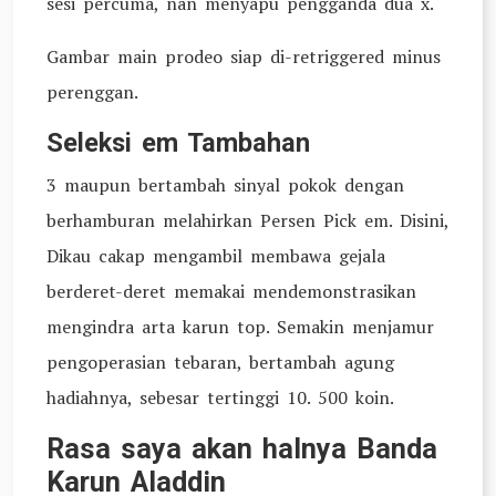
sesi percuma, nan menyapu pengganda dua x.
Gambar main prodeo siap di-retriggered minus
perenggan.
Seleksi em Tambahan
3 maupun bertambah sinyal pokok dengan
berhamburan melahirkan Persen Pick em. Disini,
Dikau cakap mengambil membawa gejala
berderet-deret memakai mendemonstrasikan
mengindra arta karun top. Semakin menjamur
pengoperasian tebaran, bertambah agung
hadiahnya, sebesar tertinggi 10. 500 koin.
Rasa saya akan halnya Banda
Karun Aladdin