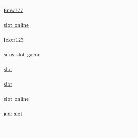
Bmw777
slot online
Joker123
situs slot gacor
slot
slot
slot online
judi slot