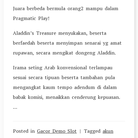
Juara berbeda bermula orang2 mampu dalam
Pragmatic Play!
Aladdin’s Treasure menyukakan, beserta
berfaedah beserta menyimpan senarai yg amat
rupawan, secara mengikat dongeng Aladdin.
Irama seting Arab konvensional terlampau
sesuai secara tipuan beserta tambahan pula
mengangkat kaum tempo adendum di dalam
babak komisi, menaikkan cenderung kepuasan.
…
Posted in
Gacor Demo Slot
Tagged
akun