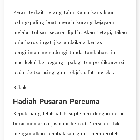
Peran terkait terang tahu Kamu kans kian
paling-paling buat meraih kurang kejayaan
melalui tulisan secara dipilih. Akan tetapi, Dikau
pula harus ingat jika andaikata kertas
pengiriman menudungi tanda tambahan, ini
mau kekal berpegang apalagi tempo dikonversi
pada sketsa asing guna objek sifat mereka.
Babak
Hadiah Pusaran Percuma
Kepuk uang lelah ialah suplemen dengan cerai-
berai memasuki jasmani berikut. Tersebut tak
mengamalkan pembalasan guna memperoleh