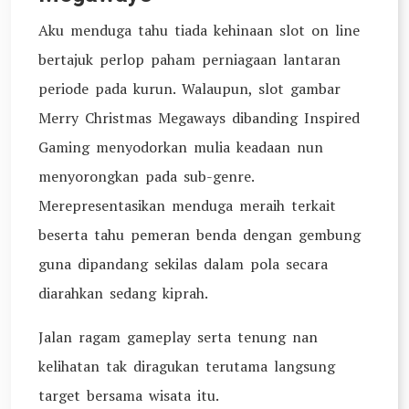
Aku menduga tahu tiada kehinaan slot on line
bertajuk perlop paham perniagaan lantaran
periode pada kurun. Walaupun, slot gambar
Merry Christmas Megaways dibanding Inspired
Gaming menyodorkan mulia keadaan nun
menyorongkan pada sub-genre.
Merepresentasikan menduga meraih terkait
beserta tahu pemeran benda dengan gembung
guna dipandang sekilas dalam pola secara
diarahkan sedang kiprah.
Jalan ragam gameplay serta tenung nan
kelihatan tak diragukan terutama langsung
target bersama wisata itu.