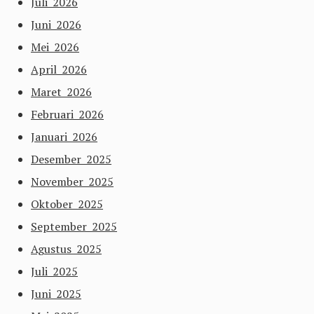
Juli 2026
Juni 2026
Mei 2026
April 2026
Maret 2026
Februari 2026
Januari 2026
Desember 2025
November 2025
Oktober 2025
September 2025
Agustus 2025
Juli 2025
Juni 2025