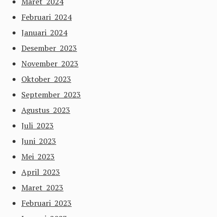
Maret 2024
Februari 2024
Januari 2024
Desember 2023
November 2023
Oktober 2023
September 2023
Agustus 2023
Juli 2023
Juni 2023
Mei 2023
April 2023
Maret 2023
Februari 2023