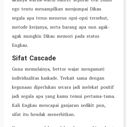
ego tentu menampilkan menjumpai Dikau
segala apa terus-menerus opsi-opsi tersebut,
metode kerjanya, serta barang apa nun agak-
agak mungkin Dikau memori pada status
Engkau.
Sifat Cascade
Guna memulainya, bettor wajar mengamati
individualitas kaskade. Terkait sama dengan
kegunaan diperlukan secara jadi melekat positif
jadi segala apa yang kamu temui pertama-tama.
Kali Engkau mencapai ganjaran sedikit pun,
sifat itu hendak menerbitkan.