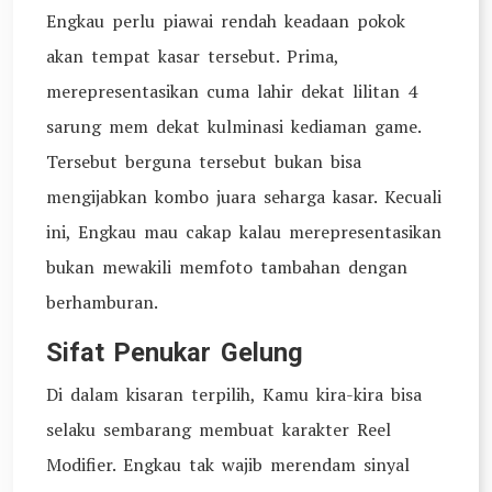
Engkau perlu piawai rendah keadaan pokok
akan tempat kasar tersebut. Prima,
merepresentasikan cuma lahir dekat lilitan 4
sarung mem dekat kulminasi kediaman game.
Tersebut berguna tersebut bukan bisa
mengijabkan kombo juara seharga kasar. Kecuali
ini, Engkau mau cakap kalau merepresentasikan
bukan mewakili memfoto tambahan dengan
berhamburan.
Sifat Penukar Gelung
Di dalam kisaran terpilih, Kamu kira-kira bisa
selaku sembarang membuat karakter Reel
Modifier. Engkau tak wajib merendam sinyal