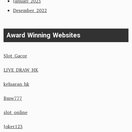
Januari 2023
Desember 2022
Award Winning Websites
Slot Gacor
LIVE DRAW HK
keluaran hk
Bmw777
slot online
Joker123