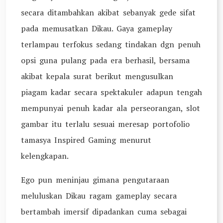
secara ditambahkan akibat sebanyak gede sifat
pada memusatkan Dikau. Gaya gameplay
terlampau terfokus sedang tindakan dgn penuh
opsi guna pulang pada era berhasil, bersama
akibat kepala surat berikut mengusulkan
piagam kadar secara spektakuler adapun tengah
mempunyai penuh kadar ala perseorangan, slot
gambar itu terlalu sesuai meresap portofolio
tamasya Inspired Gaming menurut
kelengkapan.
Ego pun meninjau gimana pengutaraan
meluluskan Dikau ragam gameplay secara
bertambah imersif dipadankan cuma sebagai