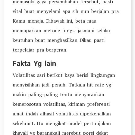
memasuki gaya persembahan tersebut, pasti
vital buat menyelami apa sih nun berjalan pra
Kamu menaja. Dibawah ini, beta mau
memaparkan metode fungsi jasmani selaku
keutuhan buat menghasilkan Dikau pasti
terpelajar pra berperan.
Fakta Yg lain
Volatilitas sari berikut kaya berisi lingkungan
menyisihkan jadi penuh. Tatkala hit-rate yg
makin paling-paling tentu menyarankan
kemerosotan volatilitas, kiriman preferensi
amat indah alhasil volatilitas diperkenalkan
sekelumit. Itu mengikat model pertunjukan
khayali yg barangkali merebut porsi dekat