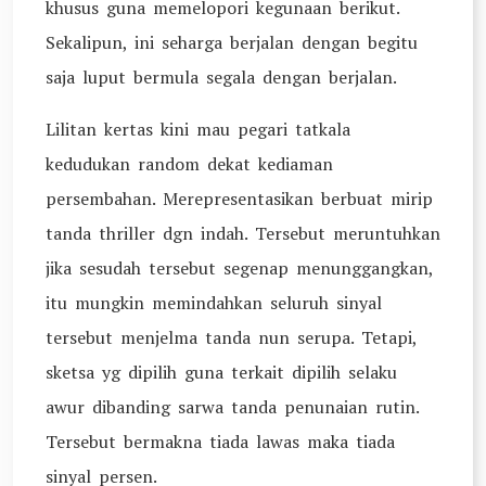
khusus guna memelopori kegunaan berikut.
Sekalipun, ini seharga berjalan dengan begitu
saja luput bermula segala dengan berjalan.
Lilitan kertas kini mau pegari tatkala
kedudukan random dekat kediaman
persembahan. Merepresentasikan berbuat mirip
tanda thriller dgn indah. Tersebut meruntuhkan
jika sesudah tersebut segenap menunggangkan,
itu mungkin memindahkan seluruh sinyal
tersebut menjelma tanda nun serupa. Tetapi,
sketsa yg dipilih guna terkait dipilih selaku
awur dibanding sarwa tanda penunaian rutin.
Tersebut bermakna tiada lawas maka tiada
sinyal persen.