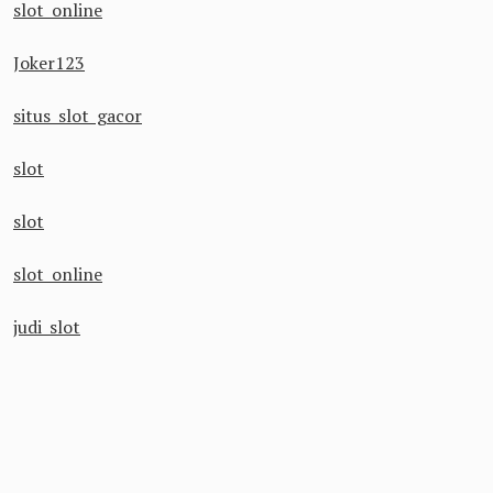
slot online
Joker123
situs slot gacor
slot
slot
slot online
judi slot