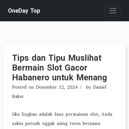
Skip
OneDay Top
to
content
Tips dan Tipu Muslihat
Bermain Slot Gacor
Habanero untuk Menang
Posted on
Desember 12, 2024
by
Daniel
Baker
Jika Engkau adalah fans permainan slot, Anda
yakin pernah nggak asing terus bersama