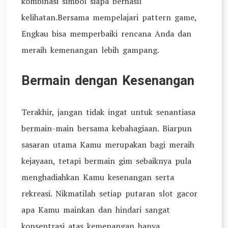
kombinasi simbol siapa berhasil
kelihatan.Bersama mempelajari pattern game,
Engkau bisa memperbaiki rencana Anda dan
meraih kemenangan lebih gampang.
Bermain dengan Kesenangan
Terakhir, jangan tidak ingat untuk senantiasa
bermain-main bersama kebahagiaan. Biarpun
sasaran utama Kamu merupakan bagi meraih
kejayaan, tetapi bermain gim sebaiknya pula
menghadiahkan Kamu kesenangan serta
rekreasi. Nikmatilah setiap putaran slot gacor
apa Kamu mainkan dan hindari sangat
konsentrasi atas kemenangan hanya.