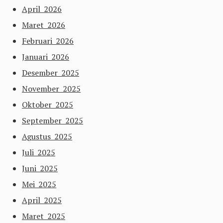
April 2026
Maret 2026
Februari 2026
Januari 2026
Desember 2025
November 2025
Oktober 2025
September 2025
Agustus 2025
Juli 2025
Juni 2025
Mei 2025
April 2025
Maret 2025