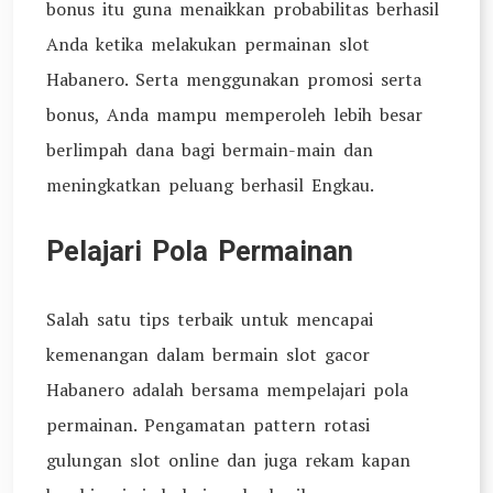
bonus itu guna menaikkan probabilitas berhasil
Anda ketika melakukan permainan slot
Habanero. Serta menggunakan promosi serta
bonus, Anda mampu memperoleh lebih besar
berlimpah dana bagi bermain-main dan
meningkatkan peluang berhasil Engkau.
Pelajari Pola Permainan
Salah satu tips terbaik untuk mencapai
kemenangan dalam bermain slot gacor
Habanero adalah bersama mempelajari pola
permainan. Pengamatan pattern rotasi
gulungan slot online dan juga rekam kapan