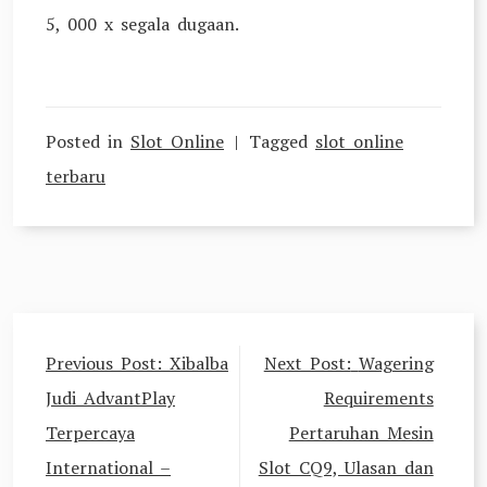
5, 000 x segala dugaan.
Posted in
Slot Online
Tagged
slot online
terbaru
Navigasi
Previous Post:
Xibalba
Next Post:
Wagering
pos
Judi AdvantPlay
Requirements
Terpercaya
Pertaruhan Mesin
International –
Slot CQ9, Ulasan dan