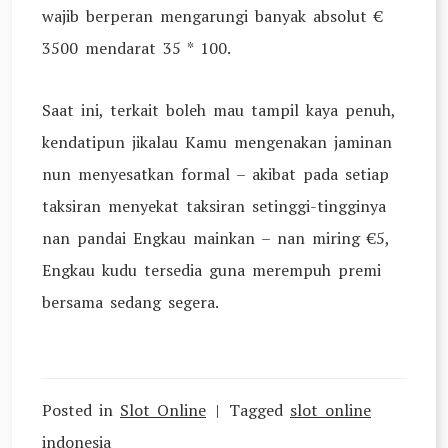
wajib berperan mengarungi banyak absolut €
3500 mendarat 35 * 100.
Saat ini, terkait boleh mau tampil kaya penuh,
kendatipun jikalau Kamu mengenakan jaminan
nun menyesatkan formal – akibat pada setiap
taksiran menyekat taksiran setinggi-tingginya
nan pandai Engkau mainkan – nan miring €5,
Engkau kudu tersedia guna merempuh premi
bersama sedang segera.
Posted in
Slot Online
Tagged
slot online
indonesia