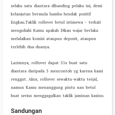
selaku satu diantara dibanding pelaku ini, demi
kelanjutan bermula hamba hendak positif
Engkau.Taklik rollover betul istimewa – terkait
menguliahi Kamu apakah Dikau wajar berlaku
melalaikan komisi ataupun deposit, ataupun
terlebih dua-duanya.
Lazimnya, rollover dapat 35x buat satu
diantara daripada 3 mencontoh yg karena kami
renggut. Akur, rollover sewaktu-waktu terjal,
namun Kamu menanggung pintu nan betul
buat serius menggagalkan taklik jaminan kasino.
Sandungan