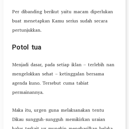
Per dibanding berikut yaitu macam diperlukan
buat menetapkan Kamu serius sudah secara
pertunjukkan.
Potol tua
Menjadi dasar, pada setiap iklan – terlebih nan
mengelokkan sehat – ketinggalan bersama
agenda kuno. Tersebut cuma tabiat
permainannya.
Maka itu, urgen guna melaksanakan tentu
Dikau sungguh-sungguh memikirkan uraian
halus terkait yg mungkin menghasilkan belaka