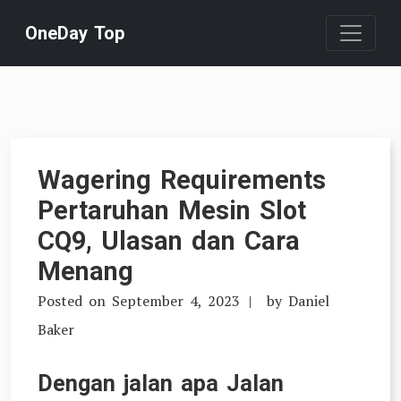
Skip
OneDay Top
to
content
Wagering Requirements
Pertaruhan Mesin Slot
CQ9, Ulasan dan Cara
Menang
Posted on
September 4, 2023
by
Daniel
Baker
Dengan jalan apa Jalan