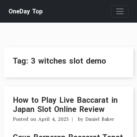
Skip
OneDay Top
to
content
Tag:
3 witches slot demo
How to Play Live Baccarat in
Japan Slot Online Review
Posted on
April 4, 2023
by
Daniel Baker