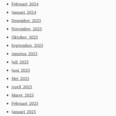
Februari 2024
Januari 2024
Desember 2023
November 2023
Oktober 2023
September 2023
Agustus 2023
Juli 2023
Juni 2023
Mei 2023
April 2023
Maret 2023
Februari 2023
Januari 2023