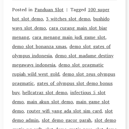
Posted in
Panduan Slot
Tagged
100 super
hot slot demo
,
3 witches slot demo
,
bushido
ways slot demo
,
cara curang main slot biar
menang
,
cara menang main judi game slot
,
demo slot bonanza xmas
,
demo slot gates of
olympus indonesia
,
demo slot madame destiny
megaways indonesia
,
demo slot pragmatic
rupiah wild west gold
,
demo slot zeus olympus
pragmatic
,
gates of olympus slot demo bonus
buy
,
hellcatraz slot demo
,
infectious 5 slot
demo
,
main akun slot demo
,
main game slot
demo
,
router wifi yang ada slot sim card
,
slot
demo admin
,
slot demo gacor parah
,
slot demo