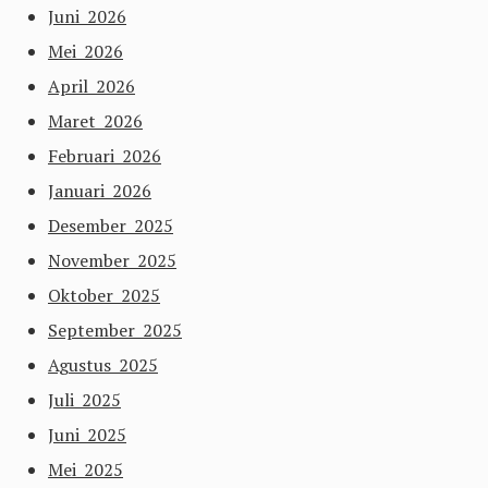
Juni 2026
Mei 2026
April 2026
Maret 2026
Februari 2026
Januari 2026
Desember 2025
November 2025
Oktober 2025
September 2025
Agustus 2025
Juli 2025
Juni 2025
Mei 2025