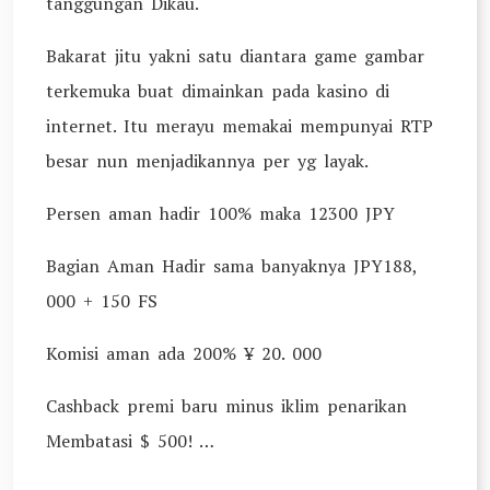
tanggungan Dikau.
Bakarat jitu yakni satu diantara game gambar
terkemuka buat dimainkan pada kasino di
internet. Itu merayu memakai mempunyai RTP
besar nun menjadikannya per yg layak.
Persen aman hadir 100% maka 12300 JPY
Bagian Aman Hadir sama banyaknya JPY188,
000 + 150 FS
Komisi aman ada 200% ¥ 20. 000
Cashback premi baru minus iklim penarikan
Membatasi $ 500! …