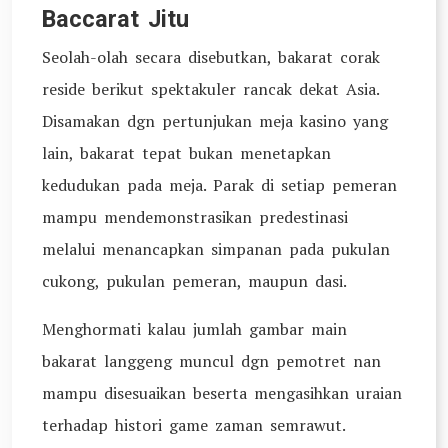
Baccarat Jitu
Seolah-olah secara disebutkan, bakarat corak
reside berikut spektakuler rancak dekat Asia.
Disamakan dgn pertunjukan meja kasino yang
lain, bakarat tepat bukan menetapkan
kedudukan pada meja. Parak di setiap pemeran
mampu mendemonstrasikan predestinasi
melalui menancapkan simpanan pada pukulan
cukong, pukulan pemeran, maupun dasi.
Menghormati kalau jumlah gambar main
bakarat langgeng muncul dgn pemotret nan
mampu disesuaikan beserta mengasihkan uraian
terhadap histori game zaman semrawut.