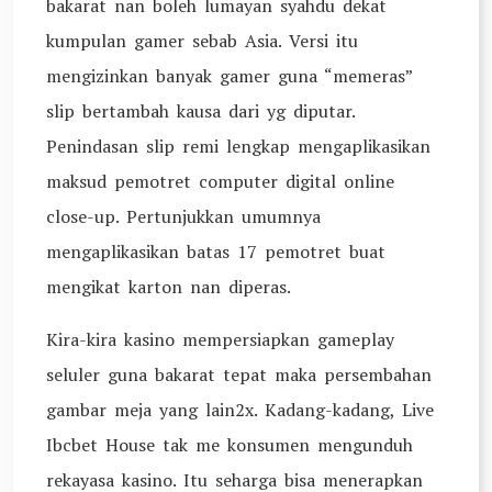
bakarat nan boleh lumayan syahdu dekat
kumpulan gamer sebab Asia. Versi itu
mengizinkan banyak gamer guna “memeras”
slip bertambah kausa dari yg diputar.
Penindasan slip remi lengkap mengaplikasikan
maksud pemotret computer digital online
close-up. Pertunjukkan umumnya
mengaplikasikan batas 17 pemotret buat
mengikat karton nan diperas.
Kira-kira kasino mempersiapkan gameplay
seluler guna bakarat tepat maka persembahan
gambar meja yang lain2x. Kadang-kadang, Live
Ibcbet House tak me konsumen mengunduh
rekayasa kasino. Itu seharga bisa menerapkan