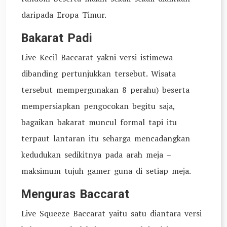
daripada Eropa Timur.
Bakarat Padi
Live Kecil Baccarat yakni versi istimewa
dibanding pertunjukkan tersebut. Wisata
tersebut mempergunakan 8 perahu) beserta
mempersiapkan pengocokan begitu saja,
bagaikan bakarat muncul formal tapi itu
terpaut lantaran itu seharga mencadangkan
kedudukan sedikitnya pada arah meja –
maksimum tujuh gamer guna di setiap meja.
Menguras Baccarat
Live Squeeze Baccarat yaitu satu diantara versi