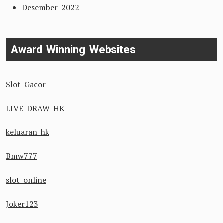
Desember 2022
Award Winning Websites
Slot Gacor
LIVE DRAW HK
keluaran hk
Bmw777
slot online
Joker123