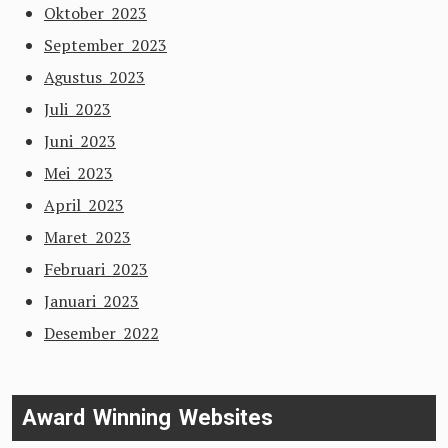
Oktober 2023
September 2023
Agustus 2023
Juli 2023
Juni 2023
Mei 2023
April 2023
Maret 2023
Februari 2023
Januari 2023
Desember 2022
Award Winning Websites