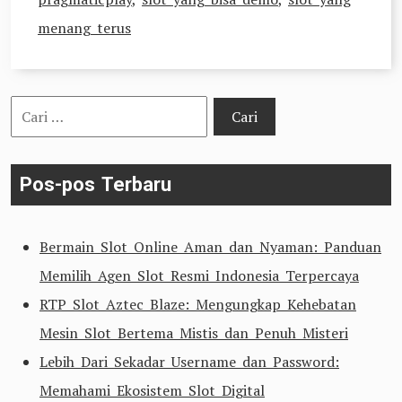
menang terus
Cari
untuk:
Pos-pos Terbaru
Bermain Slot Online Aman dan Nyaman: Panduan
Memilih Agen Slot Resmi Indonesia Terpercaya
RTP Slot Aztec Blaze: Mengungkap Kehebatan
Mesin Slot Bertema Mistis dan Penuh Misteri
Lebih Dari Sekadar Username dan Password:
Memahami Ekosistem Slot Digital