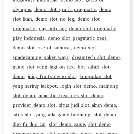
olympus
,
demo slot gratis pragmatic
,
demo
slot ikan
,
demo slot no leg
,
demo slot
pragmatic play anti lag
,
demo slot pragmatic
play indonesia
,
demo slot pragmatic zeus
,
demo slot rise of samurai
,
demo slot
spadegaming poker ways
,
dreamtech slot demo
,
game slot yang lagi on fire
,
hot safari slot
demo
,
juicy fruits demo slot
,
kumpulan slot
yang sering jackpot
,
login slot demo
,
mahjong
slot demo
,
majestic treasures slot demo
,
provider demo slot
,
situs judi slot akun demo
,
situs slot yang ada game booming
,
slot demo
duo fu duo cai
,
slot demo game
,
slot demo
pragmaticplay
,
slot yang bisa demo
,
slot yang