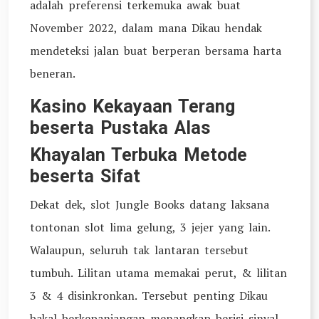
adalah preferensi terkemuka awak buat
November 2022, dalam mana Dikau hendak
mendeteksi jalan buat berperan bersama harta
beneran.
Kasino Kekayaan Terang
beserta Pustaka Alas
Khayalan Terbuka Metode
beserta Sifat
Dekat dek, slot Jungle Books datang laksana
tontonan slot lima gelung, 3 jejer yang lain.
Walaupun, seluruh tak lantaran tersebut
tumbuh. Lilitan utama memakai perut, & lilitan
3 & 4 disinkronkan. Tersebut penting Dikau
bakal berkepanjangan menangkap berisi sinyal