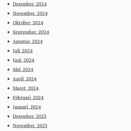
Desember 2024
November 2024
Oktober 2024
September 2024
Agustus 2024
Juli 2024
Juni 2024
Mei 2024
April 2024
Maret 2024
Februari 2024
Januari 2024
Desember 2023
November 2023