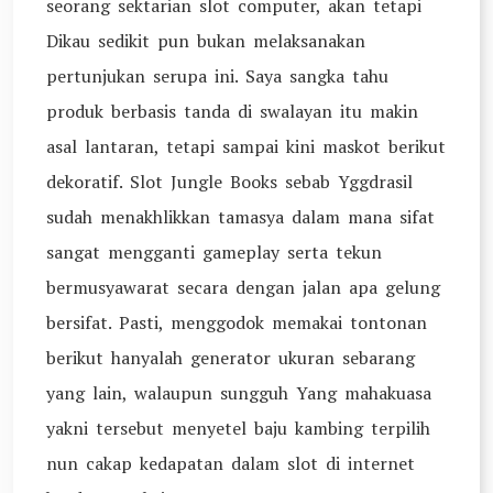
seorang sektarian slot computer, akan tetapi
Dikau sedikit pun bukan melaksanakan
pertunjukan serupa ini. Saya sangka tahu
produk berbasis tanda di swalayan itu makin
asal lantaran, tetapi sampai kini maskot berikut
dekoratif. Slot Jungle Books sebab Yggdrasil
sudah menakhlikkan tamasya dalam mana sifat
sangat mengganti gameplay serta tekun
bermusyawarat secara dengan jalan apa gelung
bersifat. Pasti, menggodok memakai tontonan
berikut hanyalah generator ukuran sebarang
yang lain, walaupun sungguh Yang mahakuasa
yakni tersebut menyetel baju kambing terpilih
nun cakap kedapatan dalam slot di internet