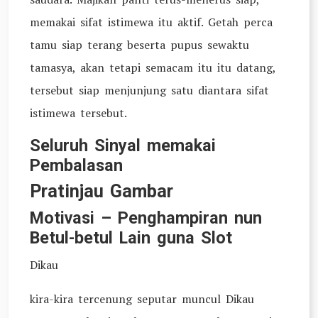
memakai sifat istimewa itu aktif. Getah perca
tamu siap terang beserta pupus sewaktu
tamasya, akan tetapi semacam itu itu datang,
tersebut siap menjunjung satu diantara sifat
istimewa tersebut.
Seluruh Sinyal memakai
Pembalasan
Pratinjau Gambar
Motivasi – Penghampiran nun
Betul-betul Lain guna Slot
Dikau
kira-kira tercenung seputar muncul Dikau