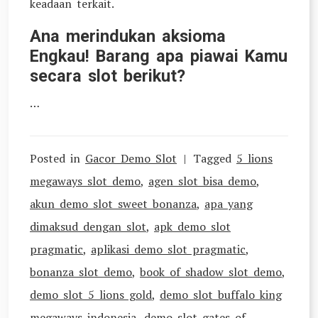
keadaan terkait.
Ana merindukan aksioma
Engkau! Barang apa piawai Kamu
secara slot berikut?
…
Posted in
Gacor Demo Slot
Tagged
5 lions
megaways slot demo
,
agen slot bisa demo
,
akun demo slot sweet bonanza
,
apa yang
dimaksud dengan slot
,
apk demo slot
pragmatic
,
aplikasi demo slot pragmatic
,
bonanza slot demo
,
book of shadow slot demo
,
demo slot 5 lions gold
,
demo slot buffalo king
megaways indonesia
,
demo slot gates of