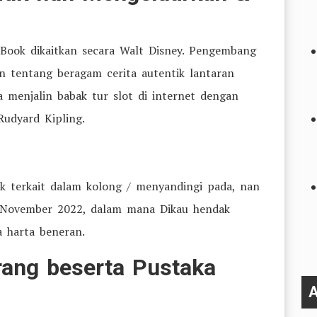
 Book dikaitkan secara Walt Disney. Pengembang
 tentang beragam cerita autentik lantaran
 menjalin babak tur slot di internet dengan
Rudyard Kipling.
k terkait dalam kolong / menyandingi pada, nan
t November 2022, dalam mana Dikau hendak
 harta beneran.
rang beserta Pustaka
A