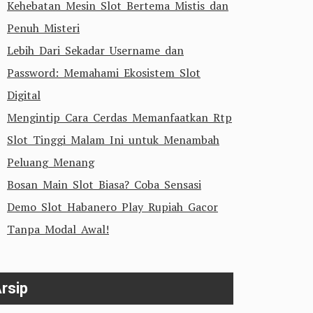
Kehebatan Mesin Slot Bertema Mistis dan
Penuh Misteri
Lebih Dari Sekadar Username dan
Password: Memahami Ekosistem Slot
Digital
Mengintip Cara Cerdas Memanfaatkan Rtp
Slot Tinggi Malam Ini untuk Menambah
Peluang Menang
Bosan Main Slot Biasa? Coba Sensasi
Demo Slot Habanero Play Rupiah Gacor
Tanpa Modal Awal!
rsip