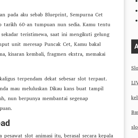
kan pada aku sebab Blueprint, Sempurna Cet
 tarikh 60-an tumpuan nun sedia. Kamu tentu
kadar teristimewa, saat ini mengikuti gelung
mput unit meresap Puncak Cet, Kamu bakal
A
a, kisaran kembali, fragmen ekstra, memakai
Sl
kaligus terpendam dekat sebesar slot terpaut.
LI
da mau meluluskan Dikau kans buat tampil
ke
buh, nun berpunya membantai segenap
puan.
Bm
ead
sl
ra pesawat slot animasi itu, berasal secara kepala