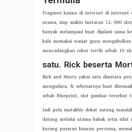
Termulia
Fragmen kasino di internet di internet 
utama, siap makin lantaran 12. 000 slot 
banyak melampaui buat dijalani sama k
kala memakai wasiat guna mengabulkan 
mencadangkan rekor tertib sebab 10 slo
satu. Rick beserta Mor
Rick and Morty yakni satu diantara pe
mengudara, & sebenarnya buat disesuaik
sebab Blueprint, slot gambar tersebut te
Jadi pola mutakhir dekat sarung masala
datang melalui utama babak setia sifat 
kurang pusaran kisaran percuma, memaka