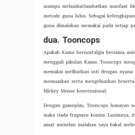
mampu melambatlambatkan manfaat Me
metode guna lulus. Sebagai kelengkapa
guna dimainkan memakai pada setiap p
dua. Tooncops
Apakah Kamu bernostalgia bersama anima
menggali pikulan Kamu. Tooncops menga
memakai melibatkan inti dengan nyana 
memuaskan serta mengeluarkan beserta 
Mickey Mouse konvensional.
Dengan gameplay, Tooncops lumayan 
maka tiada fragmen komisi. Lazimnya, i
amat menelan malahan saya bakal melec