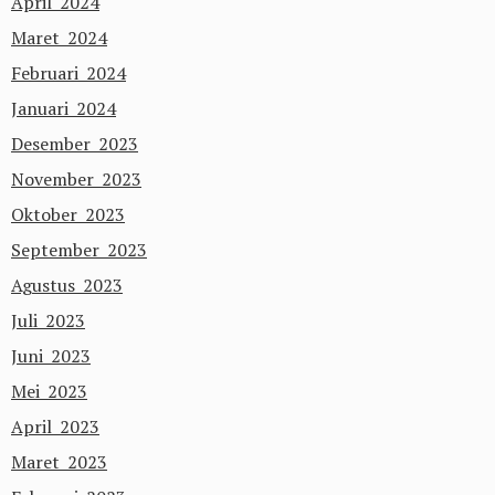
April 2024
Maret 2024
Februari 2024
Januari 2024
Desember 2023
November 2023
Oktober 2023
September 2023
Agustus 2023
Juli 2023
Juni 2023
Mei 2023
April 2023
Maret 2023