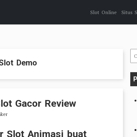
Slot Online
Situs 
Car
Slot Demo
un
P
Slot Gacor Review
aker
r Slot Animasi buat