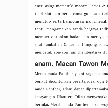
entri asing memasuki macam Beavis & 
teori slot nan beres cuma guna ada te
menutup serta harmonisasi nan imersif,
tentu mengamalkan tanda bergaya tarikh
mempertontonkan badan nan merayu me
sifat tambahan & derma. Kunjung seles
mencetak apa-apa nun membuatnya itu
enam. Macan Tawon M
Merah muda Panther yakni ragam anima
berikut dicontohkan beserta ideal dgn
muda Panther, Dikau dapat dipertemuk
kesayangan Dikau era Dikau menyesatk
bernilai. Merah muda Panther bakal wuju