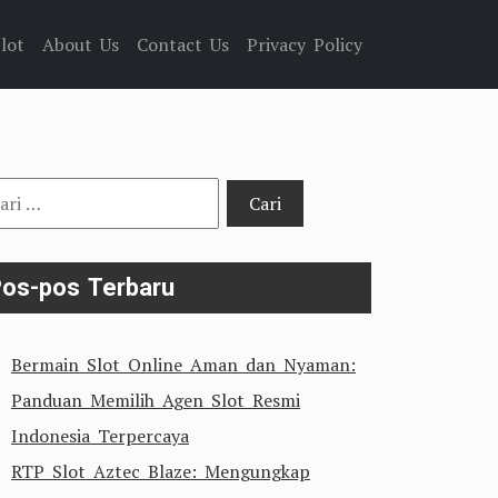
Slot
About Us
Contact Us
Privacy Policy
i
tuk:
os-pos Terbaru
Bermain Slot Online Aman dan Nyaman:
Panduan Memilih Agen Slot Resmi
Indonesia Terpercaya
RTP Slot Aztec Blaze: Mengungkap