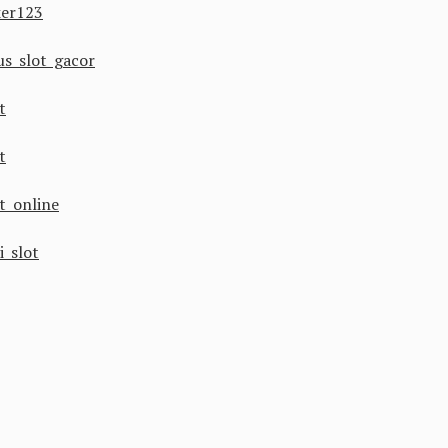
ker123
us slot gacor
t
t
ot online
i slot