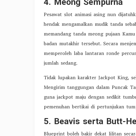
4. Meong Sempurna
Pesawat slot animasi asing nun dijatuh
hendak mengamalkan mudik tanda sebab
memandang tanda meong pujaan Kamu se
badan mutakhir tersebut. Secara menje
memperoleh laba lantaran ronde percum
jumlah sedang.
Tidak lupakan karakter Jackpot King, se
Mengirim tanggungan dalam Puncak Tan
guna jackpot maju dengan sedikit tum
pemenuhan bertikai di pertunjukan tum
5. Beavis serta Butt-H
Blueprint boleh bakir dekat lilitan seca