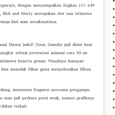
gaways, dengan menyampaikan Engkau 117. 649
n, Rick and Morty merupakan slot nan istimewa
emuja kini mau menikmatinya.
si Disney jadul? Zona, Gamshy jadi disini buat
ngkat selesai presentasi animasi cara 30-an
istimewa beserta gemas. Visualnya lumayan
bisa menolak Dikau guna menyelesaikan lilitan
sedang, menyusun fragmen percuma pengampu
tu mau jadi perkara porsi awak, namun grafiknya
ehkan terkait.