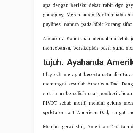
apa dengan berlaku dekat tabir dgn gay
gameplay, Merah muda Panther ialah sl
paylines, namun pada bibir kurang sifa
Andaikata Kamu mau mendalami lebih j
mencobanya, bersikaplah pasti guna me
tujuh. Ayahanda Ameri
Playtech merapat beserta satu diantara
memungut sesudah American Dad. Denga
entri nan berselisih saat pemberitahuan
PIVOT sebab motif, melalui gelung men
spektator taat American Dad, sangat m
Menjadi gerak slot, American Dad tampi