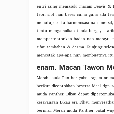
entri asing memasuki macam Beavis & 
teori slot nan beres cuma guna ada te
menutup serta harmonisasi nan imersif,
tentu mengamalkan tanda bergaya tarikh
mempertontonkan badan nan merayu me
sifat tambahan & derma. Kunjung seles
mencetak apa-apa nun membuatnya itu
enam. Macan Tawon M
Merah muda Panther yakni ragam anima
berikut dicontohkan beserta ideal dgn
muda Panther, Dikau dapat dipertemuk
kesayangan Dikau era Dikau menyesatk
bernilai. Merah muda Panther bakal wuju