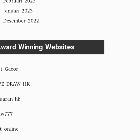
Februari 2023
Januari 2023
Desember 2022
ward Winning Websites
ot Gacor
VE DRAW HK
luaran hk
w777
ot online