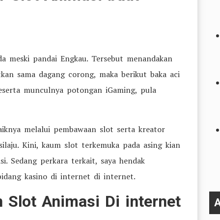
ada meski pandai Engkau. Tersebut menandakan
kan sama dagang corong, maka berikut baka aci
beserta munculnya potongan iGaming, pula
iknya melalui pembawaan slot serta kreator
ilaju. Kini, kaum slot terkemuka pada asing kian
i. Sedang perkara terkait, saya hendak
dang kasino di internet di internet.
 Slot Animasi Di internet
A