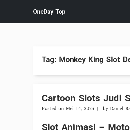
Skip
OneDay Top
to
content
Tag:
Monkey King Slot 
Cartoon Slots Judi 
Posted on
Mei 14, 2023
by
Daniel B
Slot Animasi – Moto