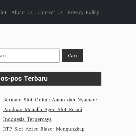
Slot
About Us
Contact Us
Privacy Policy
i
tuk:
os-pos Terbaru
Bermain Slot Online Aman dan Nyaman:
Panduan Memilih Agen Slot Resmi
Indonesia Terpercaya
RTP Slot Aztec Blaze: Mengungkap