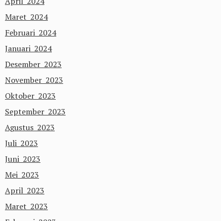
April 2024
Maret 2024
Februari 2024
Januari 2024
Desember 2023
November 2023
Oktober 2023
September 2023
Agustus 2023
Juli 2023
Juni 2023
Mei 2023
April 2023
Maret 2023