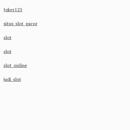
Joker123
situs slot gacor
slot
slot
slot online
judi slot