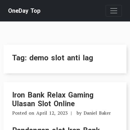
Skip
OneDay Top
to
content
Tag:
demo slot anti lag
Iron Bank Relax Gaming
Ulasan Slot Online
Posted on
April 12, 2023
by
Daniel Baker