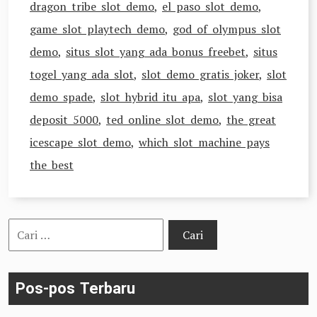
dragon tribe slot demo
,
el paso slot demo
,
game slot playtech demo
,
god of olympus slot
demo
,
situs slot yang ada bonus freebet
,
situs
togel yang ada slot
,
slot demo gratis joker
,
slot
demo spade
,
slot hybrid itu apa
,
slot yang bisa
deposit 5000
,
ted online slot demo
,
the great
icescape slot demo
,
which slot machine pays
the best
Cari
untuk:
Pos-pos Terbaru