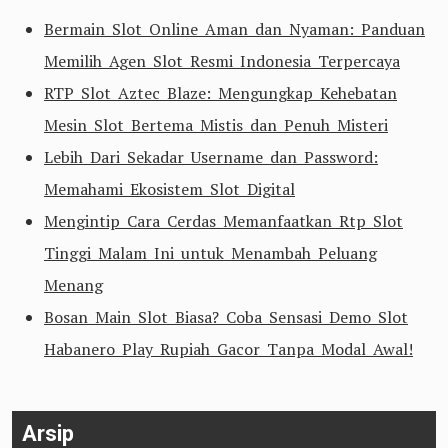
Bermain Slot Online Aman dan Nyaman: Panduan
Memilih Agen Slot Resmi Indonesia Terpercaya
RTP Slot Aztec Blaze: Mengungkap Kehebatan
Mesin Slot Bertema Mistis dan Penuh Misteri
Lebih Dari Sekadar Username dan Password:
Memahami Ekosistem Slot Digital
Mengintip Cara Cerdas Memanfaatkan Rtp Slot
Tinggi Malam Ini untuk Menambah Peluang
Menang
Bosan Main Slot Biasa? Coba Sensasi Demo Slot
Habanero Play Rupiah Gacor Tanpa Modal Awal!
Arsip