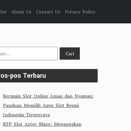
Slot
About Us
Contact Us
Privacy Policy
i
tuk:
os-pos Terbaru
Bermain Slot Online Aman dan Nyaman:
Panduan Memilih Agen Slot Resmi
Indonesia Terpercaya
RTP Slot Aztec Blaze: Mengungkap