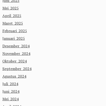
Juni 2025
Mei 2025
April 2025
Maret 2025
Februari 2025
Januari 2025
Desember 2024
November 2024
Oktober 2024
September 2024
Agustus 2024
Juli 2024
Juni 2024
Mei 2024