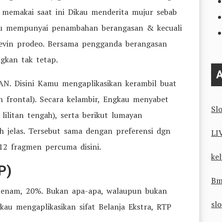
memakai saat ini Dikau menderita mujur sebab
amu mempunyai penambahan berangasan & kecuali
revin prodeo. Bersama pengganda berangasan
ngkan tak tetap.
A
Disini Kamu mengaplikasikan kerambil buat
frontal). Secara kelambir, Engkau menyabet
Sl
ilitan tengah), serta berikut lumayan
jelas. Tersebut sama dengan preferensi dgn
LI
2 fragmen percuma disini.
ke
P)
Bm
enam, 20%. Bukan apa-apa, walaupun bukan
sl
kau mengaplikasikan sifat Belanja Ekstra, RTP