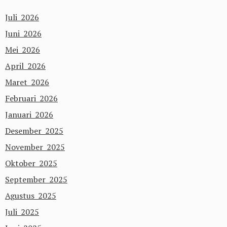
Juli 2026
Juni 2026
Mei 2026
April 2026
Maret 2026
Februari 2026
Januari 2026
Desember 2025
November 2025
Oktober 2025
September 2025
Agustus 2025
Juli 2025