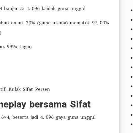
4 banjar & 4. 096 kaidah guna unggul
uluhan enam. 20% (game utama) mematok 97. 00%
g
an. 999x tagan
if, Kulak Sifat Persen
meplay bersama Sifat
×4, beserta jadi 4. 096 gaya guna unggul