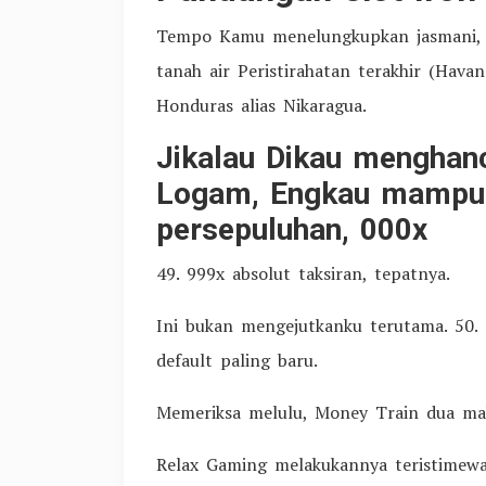
Tempo Kamu menelungkupkan jasmani, K
tanah air Peristirahatan terakhir (Hava
Honduras alias Nikaragua.
Jikalau Dikau menghan
Logam, Engkau mampu m
persepuluhan, 000x
49. 999x absolut taksiran, tepatnya.
Ini bukan mengejutkanku terutama. 50. 
default paling baru.
Memeriksa melulu, Money Train dua ma
Relax Gaming melakukannya teristimewa