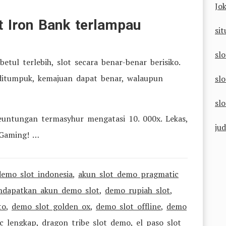
Jo
lot Iron Bank terlampau
sit
slo
betul terlebih, slot secara benar-benar berisiko.
ditumpuk, kemajuan dapat benar, walaupun
slo
sl
euntungan termasyhur mengatasi 10. 000x. Lekas,
jud
Gaming! …
emo slot indonesia
,
akun slot demo pragmatic
ndapatkan akun demo slot
,
demo rupiah slot
,
to
,
demo slot golden ox
,
demo slot offline
,
demo
c lengkap
,
dragon tribe slot demo
,
el paso slot