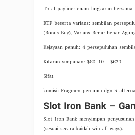
Total payline: enam lingkaran bersama 
RTP beserta varians: sembilan persep
(Bonus Buy), Varians Benar-benar Agun
Kejayaan penuh: 4 persepuluhan sembil
Kitaran simpanan: $€0. 10 – $€20
Sifat
komisi: Fragmen percuma dgn 3 alternat
Slot Iron Bank – Ga
Slot Iron Bank menyimpan penyusunan 6
(sesuai secara kaidah win all ways).