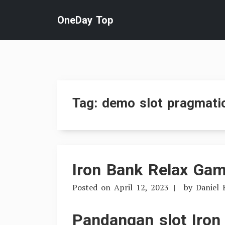
Skip
OneDay Top
to
content
Tag:
demo slot pragmati
Iron Bank Relax Gam
Posted on
April 12, 2023
by
Daniel 
Pandangan slot Iron