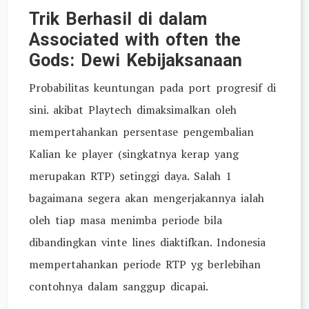
Trik Berhasil di dalam
Associated with often the
Gods: Dewi Kebijaksanaan
Probabilitas keuntungan pada port progresif di
sini. akibat Playtech dimaksimalkan oleh
mempertahankan persentase pengembalian
Kalian ke player (singkatnya kerap yang
merupakan RTP) setinggi daya. Salah 1
bagaimana segera akan mengerjakannya ialah
oleh tiap masa menimba periode bila
dibandingkan vinte lines diaktifkan. Indonesia
mempertahankan periode RTP yg berlebihan
contohnya dalam sanggup dicapai.