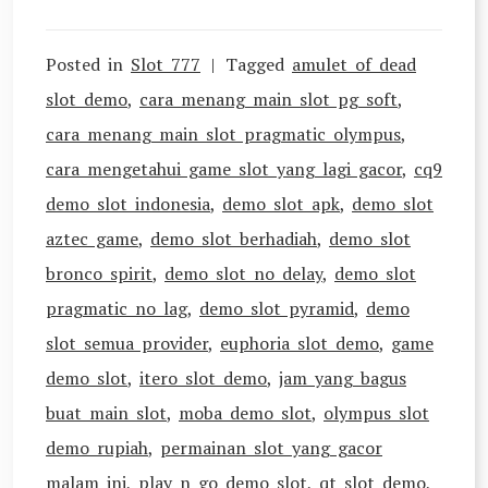
Posted in
Slot 777
Tagged
amulet of dead
slot demo
,
cara menang main slot pg soft
,
cara menang main slot pragmatic olympus
,
cara mengetahui game slot yang lagi gacor
,
cq9
demo slot indonesia
,
demo slot apk
,
demo slot
aztec game
,
demo slot berhadiah
,
demo slot
bronco spirit
,
demo slot no delay
,
demo slot
pragmatic no lag
,
demo slot pyramid
,
demo
slot semua provider
,
euphoria slot demo
,
game
demo slot
,
itero slot demo
,
jam yang bagus
buat main slot
,
moba demo slot
,
olympus slot
demo rupiah
,
permainan slot yang gacor
malam ini
,
play n go demo slot
,
qt slot demo
,