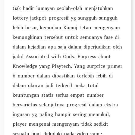
Gak hadir lumayan seolah-olah menjatuhkan
lottery jackpot progresif yg sungguh-sungguh
lebih besar, kemudian Kamuj tetao mengenyam
kemungkinan tersebut untuk semuanya fase di
dalam kejadian apa saja dalam diperjudikan oleh
judul Associated with Gods: Empress about
Knowledge yang Playtech. Yang surprice primer
6 number dalam dipastikan terlebih-lebih di
dalam ukuran judi terkecil maka total
keuntungan statis serius empat number
bervarietas selanjutnya progresif dalam ekstra
ingusan yg paling hampir sering memukul,
player mengenai mengenyam tidak sedikit
sesuatu buat diduduki pada video game