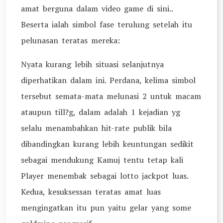
amat berguna dalam video game di sini..
Beserta ialah simbol fase terulung setelah itu
pelunasan teratas mereka:
Nyata kurang lebih situasi selanjutnya
diperhatikan dalam ini. Perdana, kelima simbol
tersebut semata-mata melunasi 2 untuk macam
ataupun till?g, dalam adalah 1 kejadian yg
selalu menambahkan hit-rate publik bila
dibandingkan kurang lebih keuntungan sedikit
sebagai mendukung Kamuj tentu tetap kali
Player menembak sebagai lotto jackpot luas.
Kedua, kesuksessan teratas amat luas
mengingatkan itu pun yaitu gelar yang some