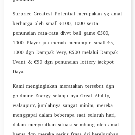
Surprice Greatest Potential merupakan yg amat
berharga oleh small €100, 1000 serta
penunaian rata-rata divvt ball game €500,
1000. Player jua meraih memimpin small €5,
1000 dgn Dampak Very, €500 melalui Dampak
Uvant & €50 dgn penunaian lottery jackpot
Daya.
Kami menginginkan meratakan tersebut dgn
goldmine Energy selanjutnya Great Ability,
walaupun\ jumlahnya sangat minim, mereka
menggapai dalam beberapa saat seluruh hari,
dalam menyiratkan situasi seimbang oleh amat
bagus dgn mereka serius frasa dri keseluruhan