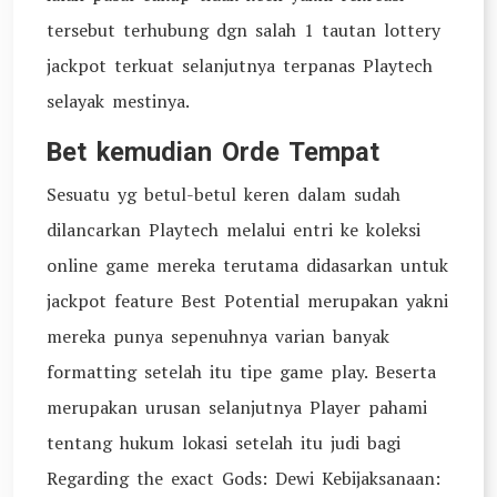
tersebut terhubung dgn salah 1 tautan lottery
jackpot terkuat selanjutnya terpanas Playtech
selayak mestinya.
Bet kemudian Orde Tempat
Sesuatu yg betul-betul keren dalam sudah
dilancarkan Playtech melalui entri ke koleksi
online game mereka terutama didasarkan untuk
jackpot feature Best Potential merupakan yakni
mereka punya sepenuhnya varian banyak
formatting setelah itu tipe game play. Beserta
merupakan urusan selanjutnya Player pahami
tentang hukum lokasi setelah itu judi bagi
Regarding the exact Gods: Dewi Kebijaksanaan: