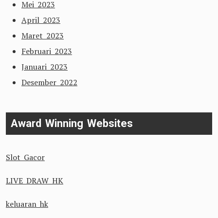
Mei 2023
April 2023
Maret 2023
Februari 2023
Januari 2023
Desember 2022
Award Winning Websites
Slot Gacor
LIVE DRAW HK
keluaran hk