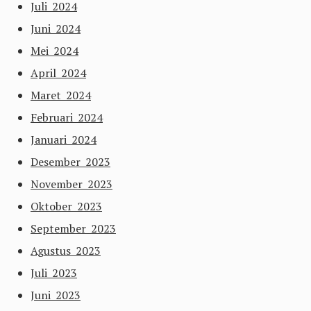
Juli 2024
Juni 2024
Mei 2024
April 2024
Maret 2024
Februari 2024
Januari 2024
Desember 2023
November 2023
Oktober 2023
September 2023
Agustus 2023
Juli 2023
Juni 2023