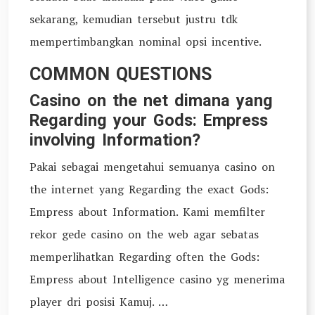
sekarang, kemudian tersebut justru tdk
mempertimbangkan nominal opsi incentive.
COMMON QUESTIONS
Casino on the net dimana yang
Regarding your Gods: Empress
involving Information?
Pakai sebagai mengetahui semuanya casino on
the internet yang Regarding the exact Gods:
Empress about Information. Kami memfilter
rekor gede casino on the web agar sebatas
memperlihatkan Regarding often the Gods:
Empress about Intelligence casino yg menerima
player dri posisi Kamuj. …