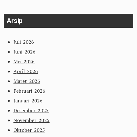
Arsip
Juli 2026
Juni 2026
Mei 2026
April 2026
Maret 2026
Februari 2026
Januari 2026
Desember 2025
November 2025
Oktober 2025