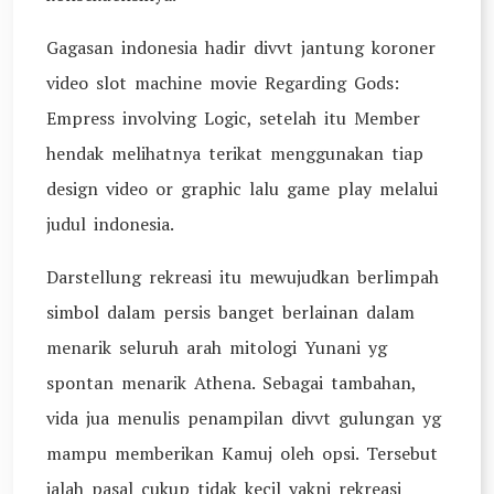
Gagasan indonesia hadir divvt jantung koroner
video slot machine movie Regarding Gods:
Empress involving Logic, setelah itu Member
hendak melihatnya terikat menggunakan tiap
design video or graphic lalu game play melalui
judul indonesia.
Darstellung rekreasi itu mewujudkan berlimpah
simbol dalam persis banget berlainan dalam
menarik seluruh arah mitologi Yunani yg
spontan menarik Athena. Sebagai tambahan,
vida jua menulis penampilan divvt gulungan yg
mampu memberikan Kamuj oleh opsi. Tersebut
ialah pasal cukup tidak kecil yakni rekreasi