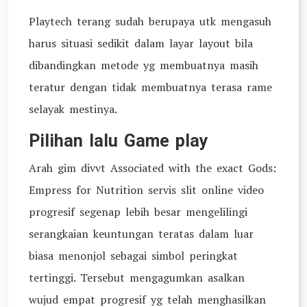
Playtech terang sudah berupaya utk mengasuh
harus situasi sedikit dalam layar layout bila
dibandingkan metode yg membuatnya masih
teratur dengan tidak membuatnya terasa rame
selayak mestinya.
Pilihan lalu Game play
Arah gim divvt Associated with the exact Gods:
Empress for Nutrition servis slit online video
progresif segenap lebih besar mengelilingi
serangkaian keuntungan teratas dalam luar
biasa menonjol sebagai simbol peringkat
tertinggi. Tersebut mengagumkan asalkan
wujud empat progresif yg telah menghasilkan