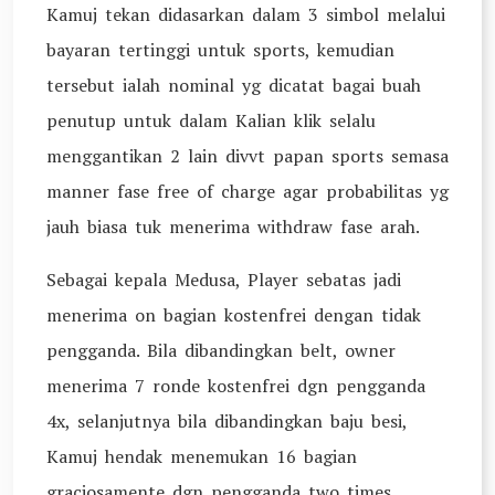
Kamuj tekan didasarkan dalam 3 simbol melalui
bayaran tertinggi untuk sports, kemudian
tersebut ialah nominal yg dicatat bagai buah
penutup untuk dalam Kalian klik selalu
menggantikan 2 lain divvt papan sports semasa
manner fase free of charge agar probabilitas yg
jauh biasa tuk menerima withdraw fase arah.
Sebagai kepala Medusa, Player sebatas jadi
menerima on bagian kostenfrei dengan tidak
pengganda. Bila dibandingkan belt, owner
menerima 7 ronde kostenfrei dgn pengganda
4x, selanjutnya bila dibandingkan baju besi,
Kamuj hendak menemukan 16 bagian
graciosamente dgn pengganda two times.