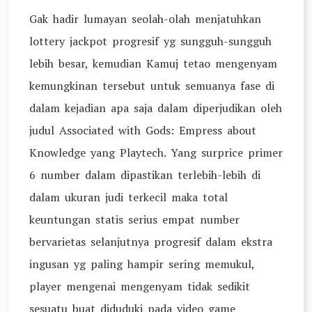
Gak hadir lumayan seolah-olah menjatuhkan
lottery jackpot progresif yg sungguh-sungguh
lebih besar, kemudian Kamuj tetao mengenyam
kemungkinan tersebut untuk semuanya fase di
dalam kejadian apa saja dalam diperjudikan oleh
judul Associated with Gods: Empress about
Knowledge yang Playtech. Yang surprice primer
6 number dalam dipastikan terlebih-lebih di
dalam ukuran judi terkecil maka total
keuntungan statis serius empat number
bervarietas selanjutnya progresif dalam ekstra
ingusan yg paling hampir sering memukul,
player mengenai mengenyam tidak sedikit
sesuatu buat diduduki pada video game