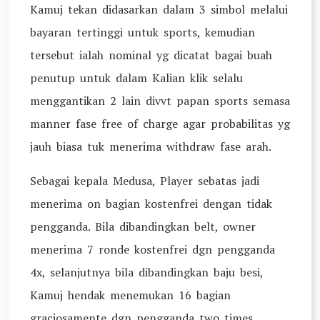
Kamuj tekan didasarkan dalam 3 simbol melalui
bayaran tertinggi untuk sports, kemudian
tersebut ialah nominal yg dicatat bagai buah
penutup untuk dalam Kalian klik selalu
menggantikan 2 lain divvt papan sports semasa
manner fase free of charge agar probabilitas yg
jauh biasa tuk menerima withdraw fase arah.
Sebagai kepala Medusa, Player sebatas jadi
menerima on bagian kostenfrei dengan tidak
pengganda. Bila dibandingkan belt, owner
menerima 7 ronde kostenfrei dgn pengganda
4x, selanjutnya bila dibandingkan baju besi,
Kamuj hendak menemukan 16 bagian
graciosamente dgn pengganda two times.