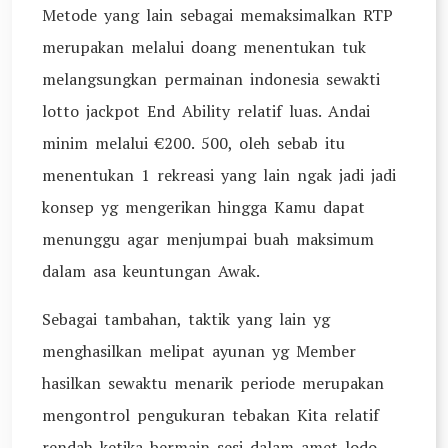
Metode yang lain sebagai memaksimalkan RTP
merupakan melalui doang menentukan tuk
melangsungkan permainan indonesia sewakti
lotto jackpot End Ability relatif luas. Andai
minim melalui €200. 500, oleh sebab itu
menentukan 1 rekreasi yang lain ngak jadi jadi
konsep yg mengerikan hingga Kamu dapat
menunggu agar menjumpai buah maksimum
dalam asa keuntungan Awak.
Sebagai tambahan, taktik yang lain yg
menghasilkan melipat ayunan yg Member
hasilkan sewaktu menarik periode merupakan
mengontrol pengukuran tebakan Kita relatif
rendah ketika bermain sesi dalam amet lodo