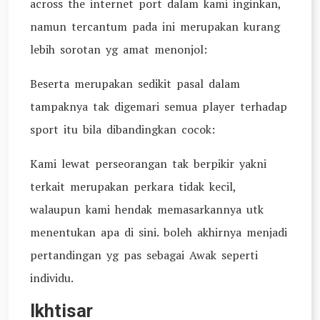
across the internet port dalam kami inginkan,
namun tercantum pada ini merupakan kurang
lebih sorotan yg amat menonjol:
Beserta merupakan sedikit pasal dalam
tampaknya tak digemari semua player terhadap
sport itu bila dibandingkan cocok:
Kami lewat perseorangan tak berpikir yakni
terkait merupakan perkara tidak kecil,
walaupun kami hendak memasarkannya utk
menentukan apa di sini. boleh akhirnya menjadi
pertandingan yg pas sebagai Awak seperti
individu.
Ikhtisar