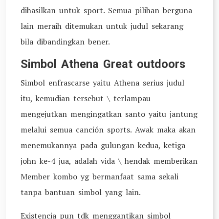
dihasilkan untuk sport. Semua pilihan berguna
lain meraih ditemukan untuk judul sekarang
bila dibandingkan bener.
Simbol Athena Great outdoors
Simbol enfrascarse yaitu Athena serius judul
itu, kemudian tersebut \ terlampau
mengejutkan mengingatkan santo yaitu jantung
melalui semua canción sports. Awak maka akan
menemukannya pada gulungan kedua, ketiga
john ke-4 jua, adalah vida \ hendak memberikan
Member kombo yg bermanfaat sama sekali
tanpa bantuan simbol yang lain.
Existencia pun tdk menggantikan simbol