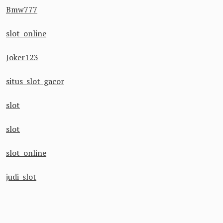
Bmw777
slot online
Joker123
situs slot gacor
slot
slot
slot online
judi slot