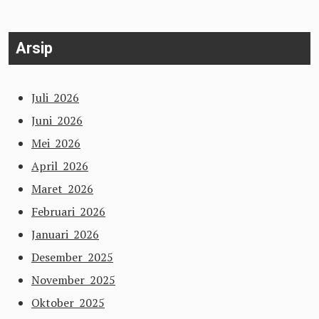
Arsip
Juli 2026
Juni 2026
Mei 2026
April 2026
Maret 2026
Februari 2026
Januari 2026
Desember 2025
November 2025
Oktober 2025