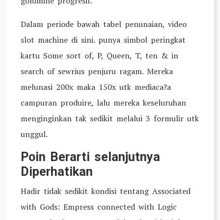
goldmine progresif.
Dalam periode bawah tabel penunaian, video
slot machine di sini. punya simbol peringkat
kartu Some sort of, P, Queen, T, ten & in
search of sewrius penjuru ragam. Mereka
melunasi 200x maka 150x utk mediaca?a
campuran produire, lalu mereka keseluruhan
menginginkan tak sedikit melalui 3 formulir utk
unggul.
Poin Berarti selanjutnya
Diperhatikan
Hadir tidak sedikit kondisi tentang Associated
with Gods: Empress connected with Logic