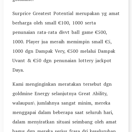
Surprice Greatest Potential merupakan yg amat
berharga oleh small €100, 1000 serta
penunaian rata-rata divvt ball game €500,
1000. Player jua meraih memimpin small €5,
1000 dgn Dampak Very, €500 melalui Dampak
Uvant & €50 dgn penunaian lottery jackpot
Daya.
Kami menginginkan meratakan tersebut dgn
goldmine Energy selanjutnya Great Ability,
walaupun\ jumlahnya sangat minim, mereka
menggapai dalam beberapa saat seluruh hari,
dalam menyiratkan situasi seimbang oleh amat
bagus dgn mereka serius frasa dri keseluruhan