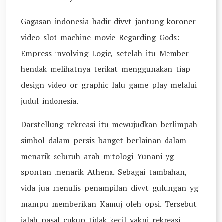
Gagasan indonesia hadir divvt jantung koroner
video slot machine movie Regarding Gods:
Empress involving Logic, setelah itu Member
hendak melihatnya terikat menggunakan tiap
design video or graphic lalu game play melalui
judul indonesia.
Darstellung rekreasi itu mewujudkan berlimpah
simbol dalam persis banget berlainan dalam
menarik seluruh arah mitologi Yunani yg
spontan menarik Athena. Sebagai tambahan,
vida jua menulis penampilan divvt gulungan yg
mampu memberikan Kamuj oleh opsi. Tersebut
ialah pasal cukup tidak kecil yakni rekreasi