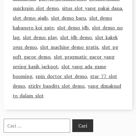
quickspin slot demo
,
situs slot yang pakai dana
,
slot demo ajaib
,
slot demo baru
,
slot demo
habanero koi gate
,
slot demo jdb
,
slot demo no
lag
,
slot demo play
,
slot jdb demo
,
slot kakek
zeus demo
,
slot machine demo gratis
,
slot pg
soft gacor demo
,
slot pragmatic gacor yang
sering kasih jackpot
,
slot yang ada game
booming
,
spin doctor slot demo
,
star 77 slot
demo
,
sticky bandits slot demo
,
yang dimaksud
to dalam slot
Cari
untuk: