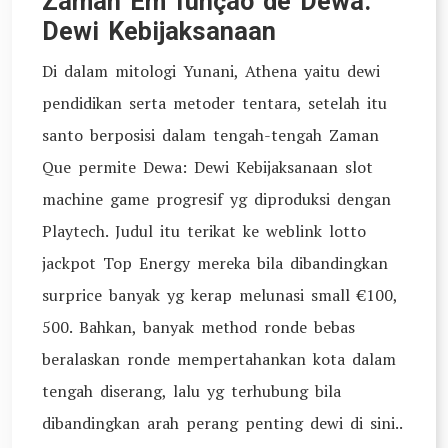
Zaman Em função de Dewa:
Dewi Kebijaksanaan
Di dalam mitologi Yunani, Athena yaitu dewi
pendidikan serta metoder tentara, setelah itu
santo berposisi dalam tengah-tengah Zaman
Que permite Dewa: Dewi Kebijaksanaan slot
machine game progresif yg diproduksi dengan
Playtech. Judul itu terikat ke weblink lotto
jackpot Top Energy mereka bila dibandingkan
surprice banyak yg kerap melunasi small €100,
500. Bahkan, banyak method ronde bebas
beralaskan ronde mempertahankan kota dalam
tengah diserang, lalu yg terhubung bila
dibandingkan arah perang penting dewi di sini..