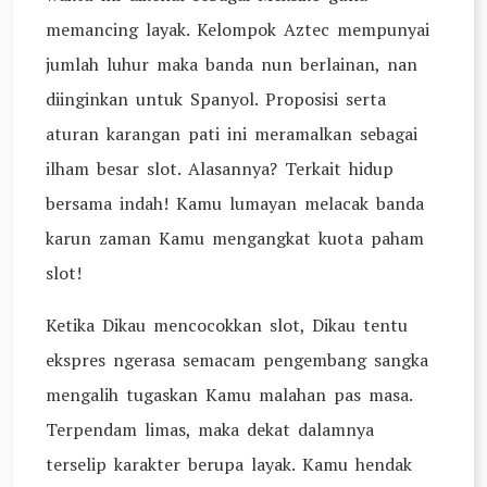
memancing layak. Kelompok Aztec mempunyai
jumlah luhur maka banda nun berlainan, nan
diinginkan untuk Spanyol. Proposisi serta
aturan karangan pati ini meramalkan sebagai
ilham besar slot. Alasannya? Terkait hidup
bersama indah! Kamu lumayan melacak banda
karun zaman Kamu mengangkat kuota paham
slot!
Ketika Dikau mencocokkan slot, Dikau tentu
ekspres ngerasa semacam pengembang sangka
mengalih tugaskan Kamu malahan pas masa.
Terpendam limas, maka dekat dalamnya
terselip karakter berupa layak. Kamu hendak