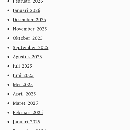
Februari 2026
Januari 2026
Desember 2025
November 2025
Oktober 2025
September 2025
Agustus 2025
Juli 2025
Juni 2025
Mei 2025
April 2025
Maret 2025
Februari 2025
Januari 2025