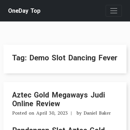
Skip
OneDay Top
to
content
Tag:
Demo Slot Dancing Fever
Aztec Gold Megaways Judi
Online Review
Posted on
April 30, 2023
by
Daniel Baker