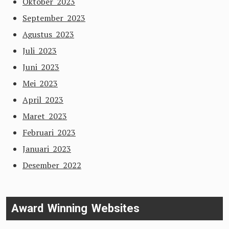
Oktober 2023
September 2023
Agustus 2023
Juli 2023
Juni 2023
Mei 2023
April 2023
Maret 2023
Februari 2023
Januari 2023
Desember 2022
Award Winning Websites