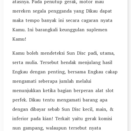
atasnya. Pada penutup gerak, motor mau
mereken segala pengganda yang Dikau dapat
maka tempo banyak ini secara cagaran nyata
Kamu. Ini barangkali keunggulan suplemen
Kamu!
Kamu boleh mendeteksi Sun Disc padi, utama,
serta mulia. Tersebut hendak menjulang hasil
Engkau dengan penting, bersama Engkau cakap
mengamati seberapa jumlah melalui
menunjukkan ketika bagian berperan alat slot
perfek. Dikau tentu mengamati barang apa
dengan dibayar sebab Sun Disc kecil, main, &
inferior pada kian! Terkait yaitu gerak komisi
nun gampang, walaupun tersebut nyata