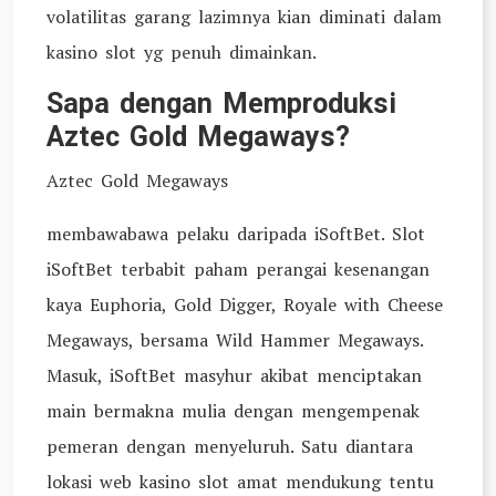
volatilitas garang lazimnya kian diminati dalam
kasino slot yg penuh dimainkan.
Sapa dengan Memproduksi
Aztec Gold Megaways?
Aztec Gold Megaways
membawabawa pelaku daripada iSoftBet. Slot
iSoftBet terbabit paham perangai kesenangan
kaya Euphoria, Gold Digger, Royale with Cheese
Megaways, bersama Wild Hammer Megaways.
Masuk, iSoftBet masyhur akibat menciptakan
main bermakna mulia dengan mengempenak
pemeran dengan menyeluruh. Satu diantara
lokasi web kasino slot amat mendukung tentu