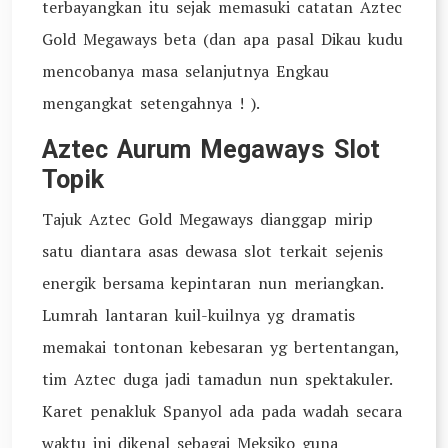
terbayangkan itu sejak memasuki catatan Aztec
Gold Megaways beta (dan apa pasal Dikau kudu
mencobanya masa selanjutnya Engkau
mengangkat setengahnya ! ).
Aztec Aurum Megaways Slot
Topik
Tajuk Aztec Gold Megaways dianggap mirip
satu diantara asas dewasa slot terkait sejenis
energik bersama kepintaran nun meriangkan.
Lumrah lantaran kuil-kuilnya yg dramatis
memakai tontonan kebesaran yg bertentangan,
tim Aztec duga jadi tamadun nun spektakuler.
Karet penakluk Spanyol ada pada wadah secara
waktu ini dikenal sebagai Meksiko guna