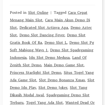
Posted in
Slot Online
Tagged
Cara Cepat
Menang Main Slot
,
Cara Main Akun Demo Di
Slot
,
Dedicated Slot Artinya Apa
,
Demo Aztec
Slot
,
Demo Slot Dancing Fever
,
Demo Slot
Gratis Book Of Ra
,
Demo Slot L
,
Demo Slot Pg
Soft Mahjong Ways 1
,
Demo Slot Spadegaming
Indonesia
,
Idn Slot Demo Medusa
,
Land Of
Zenith Slot Demo
,
Main Demo Game Slot
,
Princess Starlight Slot Demo
,
Situs Togel Yang
Ada Game Slot
,
Slot Demo Bonanza Xmas
,
Slot
Demo Idn Play
,
Slot Demo Joker
,
Slot Yang
Dikasih Modal Awal
,
Spadegaming Demo Slot
Terbaru
,
Togel Yang Ada Slot
,
Wanted Dead Or