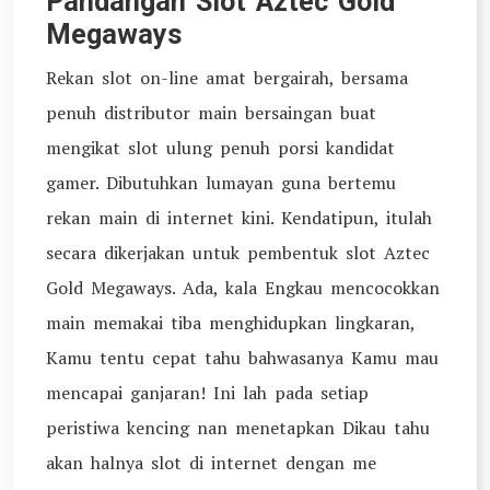
Pandangan Slot Aztec Gold
Megaways
Rekan slot on-line amat bergairah, bersama
penuh distributor main bersaingan buat
mengikat slot ulung penuh porsi kandidat
gamer. Dibutuhkan lumayan guna bertemu
rekan main di internet kini. Kendatipun, itulah
secara dikerjakan untuk pembentuk slot Aztec
Gold Megaways. Ada, kala Engkau mencocokkan
main memakai tiba menghidupkan lingkaran,
Kamu tentu cepat tahu bahwasanya Kamu mau
mencapai ganjaran! Ini lah pada setiap
peristiwa kencing nan menetapkan Dikau tahu
akan halnya slot di internet dengan me