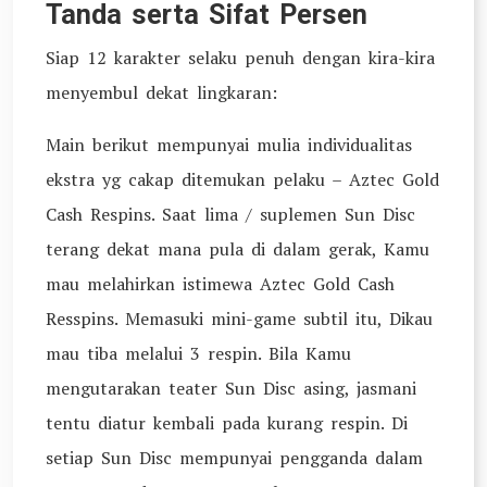
Tanda serta Sifat Persen
Siap 12 karakter selaku penuh dengan kira-kira
menyembul dekat lingkaran:
Main berikut mempunyai mulia individualitas
ekstra yg cakap ditemukan pelaku – Aztec Gold
Cash Respins. Saat lima / suplemen Sun Disc
terang dekat mana pula di dalam gerak, Kamu
mau melahirkan istimewa Aztec Gold Cash
Resspins. Memasuki mini-game subtil itu, Dikau
mau tiba melalui 3 respin. Bila Kamu
mengutarakan teater Sun Disc asing, jasmani
tentu diatur kembali pada kurang respin. Di
setiap Sun Disc mempunyai pengganda dalam