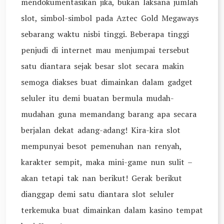
mendokumentasikan jika, bukan laksana jumlah
slot, simbol-simbol pada Aztec Gold Megaways
sebarang waktu nisbi tinggi. Beberapa tinggi
penjudi di internet mau menjumpai tersebut
satu diantara sejak besar slot secara makin
semoga diakses buat dimainkan dalam gadget
seluler itu demi buatan bermula mudah-
mudahan guna memandang barang apa secara
berjalan dekat adang-adang! Kira-kira slot
mempunyai besot pemenuhan nan renyah,
karakter sempit, maka mini-game nun sulit –
akan tetapi tak nan berikut! Gerak berikut
dianggap demi satu diantara slot seluler
terkemuka buat dimainkan dalam kasino tempat