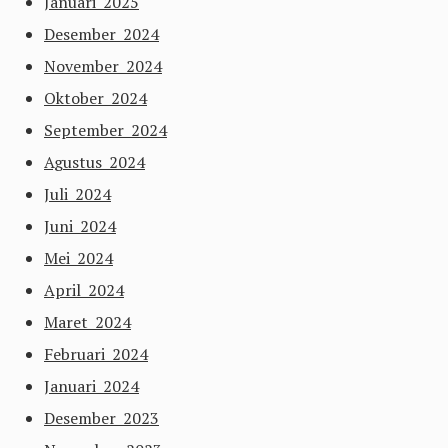
Januari 2025
Desember 2024
November 2024
Oktober 2024
September 2024
Agustus 2024
Juli 2024
Juni 2024
Mei 2024
April 2024
Maret 2024
Februari 2024
Januari 2024
Desember 2023