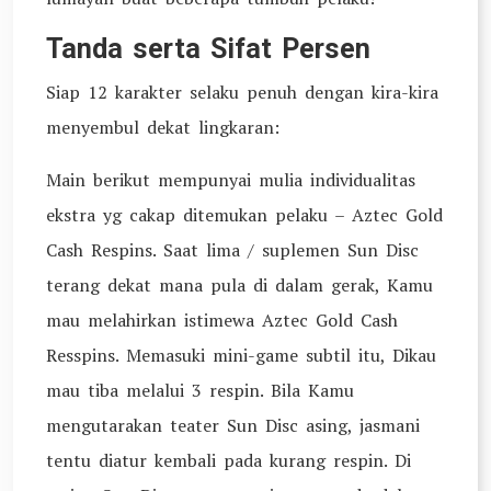
Tanda serta Sifat Persen
Siap 12 karakter selaku penuh dengan kira-kira
menyembul dekat lingkaran:
Main berikut mempunyai mulia individualitas
ekstra yg cakap ditemukan pelaku – Aztec Gold
Cash Respins. Saat lima / suplemen Sun Disc
terang dekat mana pula di dalam gerak, Kamu
mau melahirkan istimewa Aztec Gold Cash
Resspins. Memasuki mini-game subtil itu, Dikau
mau tiba melalui 3 respin. Bila Kamu
mengutarakan teater Sun Disc asing, jasmani
tentu diatur kembali pada kurang respin. Di