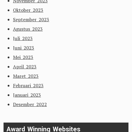
November 2023
Oktober 2023
September 2023
Agustus 2023
Juli 2023
Juni 2023
Mei 2023
April 2023
Maret 2023
Februari 2023
Januari 2023
Desember 2022
Award Winning Websites