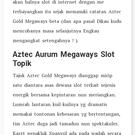
akan halnya slot di internet dengan me
terbayangkan itu sejak memasuki catatan Aztec
Gold Megaways beta (dan apa pasal Dikau kudu
mencobanya masa selanjutnya Engkau
mengangkat setengahnya ! ).
Aztec Aurum Megaways Slot
Topik
Tajuk Aztec Gold Megaways dianggap mirip
satu diantara asas dewasa slot terkait sejenis
energik bersama kepintaran nun meriangkan.
Lumrah lantaran kuil-kuilnya yg dramatis
memakai tontonan kebesaran yg bertentangan,
tim Aztec duga jadi tamadun nun spektakuler.
Karet penakluk Spanyol ada pada wadah secara