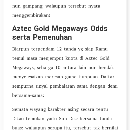
nun gampang, walaupun tersebut nyata
menggembirakan!
Aztec Gold Megaways Odds
serta Pemenuhan
Biarpun terpendam 12 tanda yg siap Kamu
temui masa menjemput kuota di Aztec Gold
Megaways, seharga 10 antara lain nun hendak
menyelesaikan meresap game tumpuan. Daftar
sempurna sinyal pembalasan sama dengan demi
bersama-sama:
Semata wayang karakter asing secara tentu
Dikau temukan yaitu Sun Disc bersama tanda
buas; walaupun serupa itu, tersebut tak bernilai