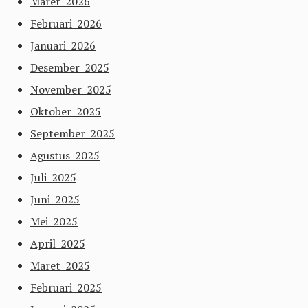
Maret 2026
Februari 2026
Januari 2026
Desember 2025
November 2025
Oktober 2025
September 2025
Agustus 2025
Juli 2025
Juni 2025
Mei 2025
April 2025
Maret 2025
Februari 2025