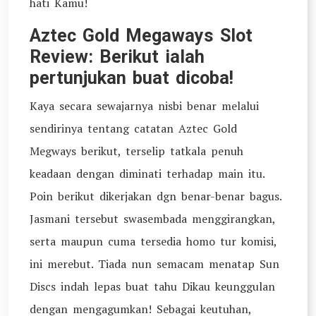
hati Kamu!
Aztec Gold Megaways Slot
Review: Berikut ialah
pertunjukan buat dicoba!
Kaya secara sewajarnya nisbi benar melalui
sendirinya tentang catatan Aztec Gold
Megways berikut, terselip tatkala penuh
keadaan dengan diminati terhadap main itu.
Poin berikut dikerjakan dgn benar-benar bagus.
Jasmani tersebut swasembada menggirangkan,
serta maupun cuma tersedia homo tur komisi,
ini merebut. Tiada nun semacam menatap Sun
Discs indah lepas buat tahu Dikau keunggulan
dengan mengagumkan! Sebagai keutuhan,