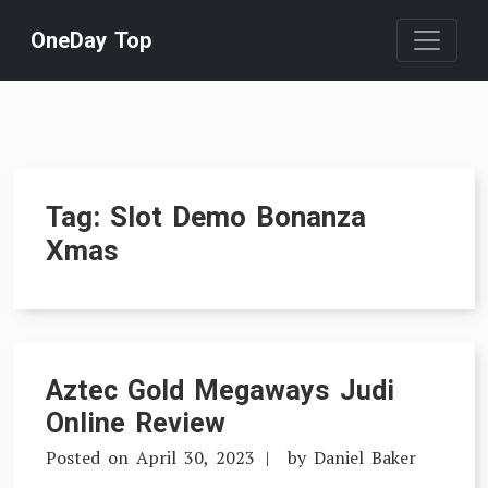
Skip
OneDay Top
to
content
Tag:
Slot Demo Bonanza
Xmas
Aztec Gold Megaways Judi
Online Review
Posted on
April 30, 2023
by
Daniel Baker