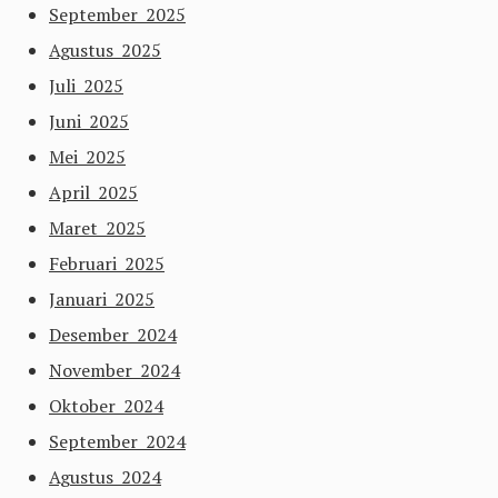
September 2025
Agustus 2025
Juli 2025
Juni 2025
Mei 2025
April 2025
Maret 2025
Februari 2025
Januari 2025
Desember 2024
November 2024
Oktober 2024
September 2024
Agustus 2024