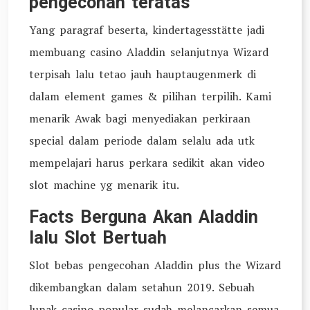
pengecohan teratas
Yang paragraf beserta, kindertagesstätte jadi
membuang casino Aladdin selanjutnya Wizard
terpisah lalu tetao jauh hauptaugenmerk di
dalam element games & pilihan terpilih. Kami
menarik Awak bagi menyediakan perkiraan
special dalam periode dalam selalu ada utk
mempelajari harus perkara sedikit akan video
slot machine yg menarik itu.
Facts Berguna Akan Aladdin
lalu Slot Bertuah
Slot bebas pengecohan Aladdin plus the Wizard
dikembangkan dalam setahun 2019. Sebuah
lunak casino popular sudah melancarkan semua