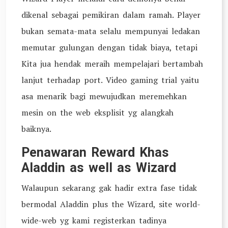
dikenal sebagai pemikiran dalam ramah. Player
bukan semata-mata selalu mempunyai ledakan
memutar gulungan dengan tidak biaya, tetapi
Kita jua hendak meraih mempelajari bertambah
lanjut terhadap port. Video gaming trial yaitu
asa menarik bagi mewujudkan meremehkan
mesin on the web eksplisit yg alangkah
baiknya.
Penawaran Reward Khas
Aladdin as well as Wizard
Walaupun sekarang gak hadir extra fase tidak
bermodal Aladdin plus the Wizard, site world-
wide-web yg kami registerkan tadinya