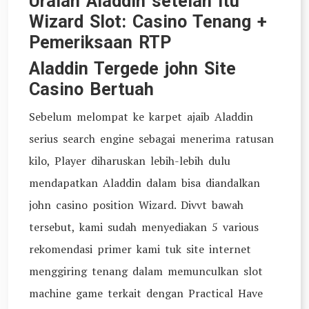
Uraian Aladdin setelah itu
Wizard Slot: Casino Tenang +
Pemeriksaan RTP
Aladdin Tergede john Site
Casino Bertuah
Sebelum melompat ke karpet ajaib Aladdin
serius search engine sebagai menerima ratusan
kilo, Player diharuskan lebih-lebih dulu
mendapatkan Aladdin dalam bisa diandalkan
john casino position Wizard. Divvt bawah
tersebut, kami sudah menyediakan 5 various
rekomendasi primer kami tuk site internet
menggiring tenang dalam memunculkan slot
machine game terkait dengan Practical Have