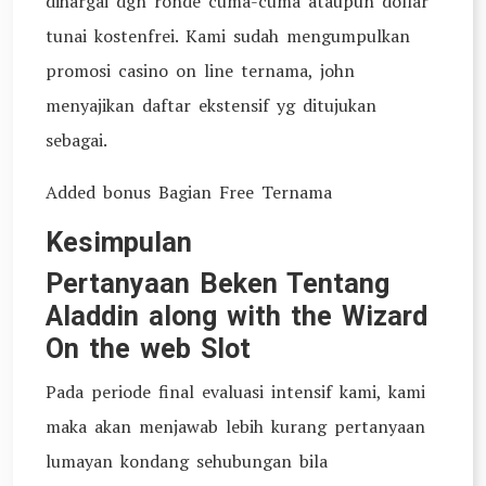
dihargai dgn ronde cuma-cuma ataupun dollar
tunai kostenfrei. Kami sudah mengumpulkan
promosi casino on line ternama, john
menyajikan daftar ekstensif yg ditujukan
sebagai.
Added bonus Bagian Free Ternama
Kesimpulan
Pertanyaan Beken Tentang
Aladdin along with the Wizard
On the web Slot
Pada periode final evaluasi intensif kami, kami
maka akan menjawab lebih kurang pertanyaan
lumayan kondang sehubungan bila