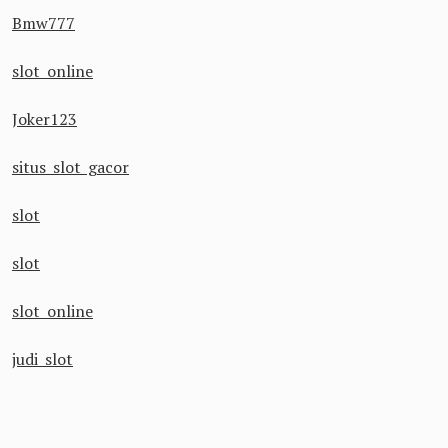
Bmw777
slot online
Joker123
situs slot gacor
slot
slot
slot online
judi slot