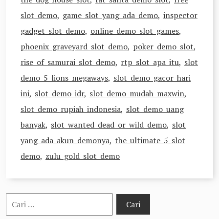
slot demo
,
game slot yang ada demo
,
inspector
gadget slot demo
,
online demo slot games
,
phoenix graveyard slot demo
,
poker demo slot
,
rise of samurai slot demo
,
rtp slot apa itu
,
slot
demo 5 lions megaways
,
slot demo gacor hari
ini
,
slot demo idr
,
slot demo mudah maxwin
,
slot demo rupiah indonesia
,
slot demo uang
banyak
,
slot wanted dead or wild demo
,
slot
yang ada akun demonya
,
the ultimate 5 slot
demo
,
zulu gold slot demo
Cari
untuk: