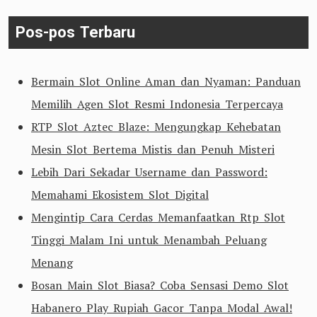
Pos-pos Terbaru
Bermain Slot Online Aman dan Nyaman: Panduan
Memilih Agen Slot Resmi Indonesia Terpercaya
RTP Slot Aztec Blaze: Mengungkap Kehebatan
Mesin Slot Bertema Mistis dan Penuh Misteri
Lebih Dari Sekadar Username dan Password:
Memahami Ekosistem Slot Digital
Mengintip Cara Cerdas Memanfaatkan Rtp Slot
Tinggi Malam Ini untuk Menambah Peluang
Menang
Bosan Main Slot Biasa? Coba Sensasi Demo Slot
Habanero Play Rupiah Gacor Tanpa Modal Awal!