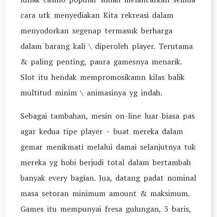
cara utk menyediakan Kita rekreasi dalam
menyodorkan segenap termasuk berharga
dalam barang kali \ diperoleh player. Terutama
& paling penting, paura gamesnya menarik.
Slot itu hendak mempromosikamn kilas balik
multitud minim \ animasinya yg indah.
Sebagai tambahan, mesin on-line luar biasa pas
agar kedua tipe player ~ buat mereka dalam
gemar menikmati melalui damai selanjutnya tuk
mereka yg hobi berjudi total dalam bertambah
banyak every bagian. Jua, datang padat nominal
masa setoran minimum amount & maksimum.
Games itu mempunyai fresa gulungan, 3 baris,