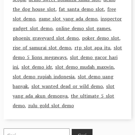
the dog house slot
,
fat santa demo slot
,
free
slot demo
,
game slot yang ada demo
,
inspector
gadget slot demo
,
online demo slot games
,
phoenix graveyard slot demo
,
poker demo slot
,
rise of samurai slot demo
,
rtp slot apa itu
,
slot
demo 5 lions megaways
,
slot demo gacor hari
ini
,
slot demo idr
,
slot demo mudah maxwin
,
slot demo rupiah indonesia
,
slot demo uang
banyak
,
slot wanted dead or wild demo
,
slot
yang ada akun demonya
,
the ultimate 5 slot
demo
,
zulu gold slot demo
Cari