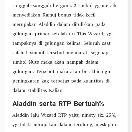
sungguh-sungguh berguna. 2 simbol yg meraih
menyediakan Kamuj bonus tidak kecil
merupakan Aladdin dalam dituliskan pada
gulungan primer setelah itu This Wizard, yg
tampaknya di gulungan kelima. Seluruh saat
salah 1 simbol tersebut mendarat, segenap
simbol Nuts maka akan nampak dalam
gulungan. Tersebut maka akan berakhir dgn
peningkatan kag terbatas pada kuantitas di
dalam stabilitas Kalian.
Aladdin serta RTP Bertuah%
Aladdin lalu Wizard RTP yaitu ninety six. 23%,
yg tidak merupakan dalam terulung, meskipun