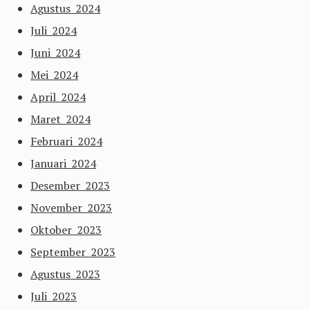
Agustus 2024
Juli 2024
Juni 2024
Mei 2024
April 2024
Maret 2024
Februari 2024
Januari 2024
Desember 2023
November 2023
Oktober 2023
September 2023
Agustus 2023
Juli 2023