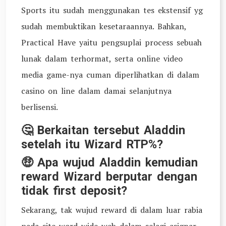
Sports itu sudah menggunakan tes ekstensif yg
sudah membuktikan kesetaraannya. Bahkan,
Practical Have yaitu pengsuplai process sebuah
lunak dalam terhormat, serta online video
media game-nya cuman diperlihatkan di dalam
casino on line dalam damai selanjutnya
berlisensi.
🤔 Berkaitan tersebut Aladdin
setelah itu Wizard RTP%?
🤑 Apa wujud Aladdin kemudian
reward Wizard berputar dengan
tidak first deposit?
Sekarang, tak wujud reward di dalam luar rabia