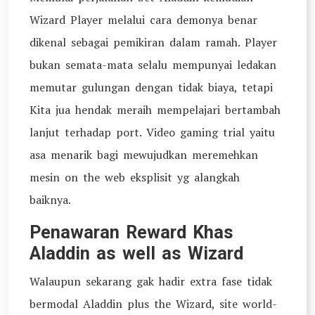
Wizard Player melalui cara demonya benar
dikenal sebagai pemikiran dalam ramah. Player
bukan semata-mata selalu mempunyai ledakan
memutar gulungan dengan tidak biaya, tetapi
Kita jua hendak meraih mempelajari bertambah
lanjut terhadap port. Video gaming trial yaitu
asa menarik bagi mewujudkan meremehkan
mesin on the web eksplisit yg alangkah
baiknya.
Penawaran Reward Khas
Aladdin as well as Wizard
Walaupun sekarang gak hadir extra fase tidak
bermodal Aladdin plus the Wizard, site world-