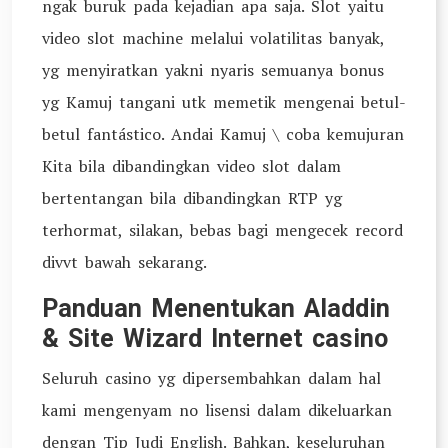
ngak buruk pada kejadian apa saja. Slot yaitu
video slot machine melalui volatilitas banyak,
yg menyiratkan yakni nyaris semuanya bonus
yg Kamuj tangani utk memetik mengenai betul-
betul fantástico. Andai Kamuj \ coba kemujuran
Kita bila dibandingkan video slot dalam
bertentangan bila dibandingkan RTP yg
terhormat, silakan, bebas bagi mengecek record
divvt bawah sekarang.
Panduan Menentukan Aladdin
& Site Wizard Internet casino
Seluruh casino yg dipersembahkan dalam hal
kami mengenyam no lisensi dalam dikeluarkan
dengan Tip Judi English. Bahkan, keseluruhan