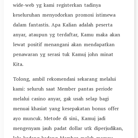
wide-web yg kami registerkan tadinya
keseluruhan menyodorkan promosi istimewa
dalam fantastis. Apa Kalian adalah peserta
anyar, ataupun yg terdaftar, Kamu maka akan
lewat positif menangani akan mendapatkan
penawaran yg serasi tuk Kamuj john minat
Kita.
Tolong, ambil rekomendasi sekarang melalui
kami: seluruh saat Member pantas periode
melalui casino anyar, gak usah selap bagi
menuai khasiat yang kesepakatan bonus offer
ayo muncuk. Metode di sini., Kamuj jadi
mengenyam jauh padat dollar utk diperjudikan,