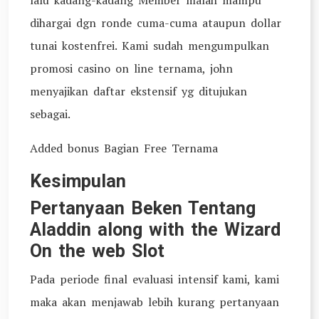
lalu kadang-kadang Member malah mampu
dihargai dgn ronde cuma-cuma ataupun dollar
tunai kostenfrei. Kami sudah mengumpulkan
promosi casino on line ternama, john
menyajikan daftar ekstensif yg ditujukan
sebagai.
Added bonus Bagian Free Ternama
Kesimpulan
Pertanyaan Beken Tentang
Aladdin along with the Wizard
On the web Slot
Pada periode final evaluasi intensif kami, kami
maka akan menjawab lebih kurang pertanyaan