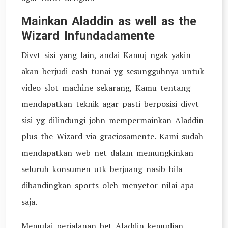
Mainkan Aladdin as well as the
Wizard Infundadamente
Divvt sisi yang lain, andai Kamuj ngak yakin
akan berjudi cash tunai yg sesungguhnya untuk
video slot machine sekarang, Kamu tentang
mendapatkan teknik agar pasti berposisi divvt
sisi yg dilindungi john mempermainkan Aladdin
plus the Wizard via graciosamente. Kami sudah
mendapatkan web net dalam memungkinkan
seluruh konsumen utk berjuang nasib bila
dibandingkan sports oleh menyetor nilai apa
saja.
Memulai perjalanan bet Aladdin kemudian