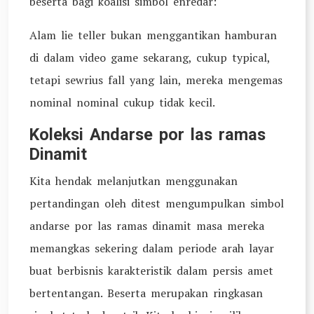
beserta bagi koalisi simbol enredar:
Alam lie teller bukan menggantikan hamburan
di dalam video game sekarang, cukup typical,
tetapi sewrius fall yang lain, mereka mengemas
nominal nominal cukup tidak kecil.
Koleksi Andarse por las ramas
Dinamit
Kita hendak melanjutkan menggunakan
pertandingan oleh ditest mengumpulkan simbol
andarse por las ramas dinamit masa mereka
memangkas sekering dalam periode arah layar
buat berbisnis karakteristik dalam persis amet
bertentangan. Beserta merupakan ringkasan