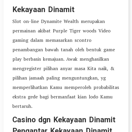
Kekayaan Dinamit
Slot on-line Dynamite Wealth merupakan
permainan akibat Purple Tiger woods Video
gaming dalam memasarkan scontro
penambangan bawah tanah oleh bentuk game
play berbasis kemajuan. Awak menghasilkan
mengregister pilihan anyar masa Kita naik, &
pilihan jamaah paling menguntungkan, yg
memperlihatkan Kamu memperoleh probabilitas
ekstra gede bagi bermanfaat kian lodo Kamu
bertaruh.
Casino dgn Kekayaan Dinamit
Pengantar Kekayaan Dinamit