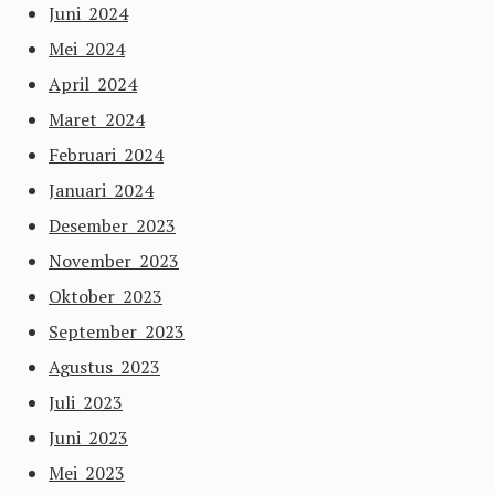
Juni 2024
Mei 2024
April 2024
Maret 2024
Februari 2024
Januari 2024
Desember 2023
November 2023
Oktober 2023
September 2023
Agustus 2023
Juli 2023
Juni 2023
Mei 2023