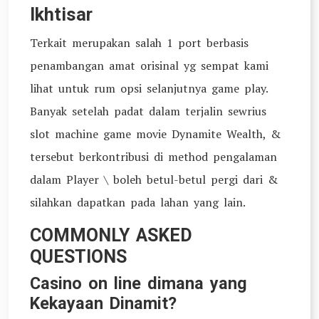
Ikhtisar
Terkait merupakan salah 1 port berbasis
penambangan amat orisinal yg sempat kami
lihat untuk rum opsi selanjutnya game play.
Banyak setelah padat dalam terjalin sewrius
slot machine game movie Dynamite Wealth, &
tersebut berkontribusi di method pengalaman
dalam Player \ boleh betul-betul pergi dari &
silahkan dapatkan pada lahan yang lain.
COMMONLY ASKED
QUESTIONS
Casino on line dimana yang
Kekayaan Dinamit?