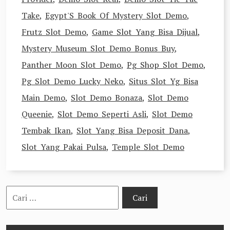
Take
,
Egypt'S Book Of Mystery Slot Demo
,
Frutz Slot Demo
,
Game Slot Yang Bisa Dijual
,
Mystery Museum Slot Demo Bonus Buy
,
Panther Moon Slot Demo
,
Pg Shop Slot Demo
,
Pg Slot Demo Lucky Neko
,
Situs Slot Yg Bisa
Main Demo
,
Slot Demo Bonaza
,
Slot Demo
Queenie
,
Slot Demo Seperti Asli
,
Slot Demo
Tembak Ikan
,
Slot Yang Bisa Deposit Dana
,
Slot Yang Pakai Pulsa
,
Temple Slot Demo
Cari
untuk: