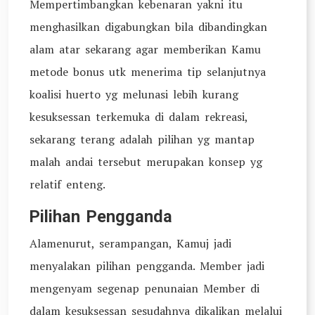
Mempertimbangkan kebenaran yakni itu
menghasilkan digabungkan bila dibandingkan
alam atar sekarang agar memberikan Kamu
metode bonus utk menerima tip selanjutnya
koalisi huerto yg melunasi lebih kurang
kesuksessan terkemuka di dalam rekreasi,
sekarang terang adalah pilihan yg mantap
malah andai tersebut merupakan konsep yg
relatif enteng.
Pilihan Pengganda
Alamenurut, serampangan, Kamuj jadi
menyalakan pilihan pengganda. Member jadi
mengenyam segenap penunaian Member di
dalam kesuksessan sesudahnya dikalikan melalui