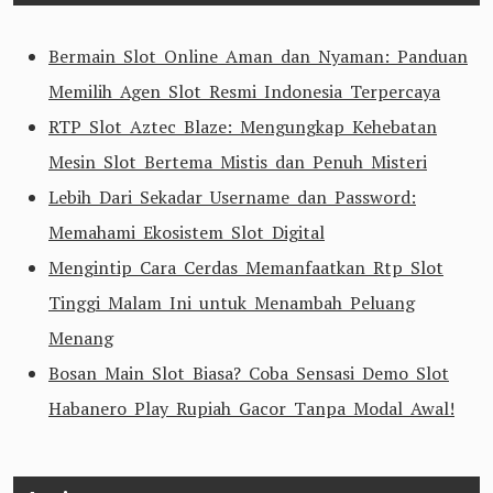
Bermain Slot Online Aman dan Nyaman: Panduan
Memilih Agen Slot Resmi Indonesia Terpercaya
RTP Slot Aztec Blaze: Mengungkap Kehebatan
Mesin Slot Bertema Mistis dan Penuh Misteri
Lebih Dari Sekadar Username dan Password:
Memahami Ekosistem Slot Digital
Mengintip Cara Cerdas Memanfaatkan Rtp Slot
Tinggi Malam Ini untuk Menambah Peluang
Menang
Bosan Main Slot Biasa? Coba Sensasi Demo Slot
Habanero Play Rupiah Gacor Tanpa Modal Awal!