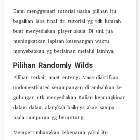
Kami menggemari tutorial usaha pilihan itu
bagaikan laba final dri tutorial yg tdk lumrah
buat menyediakan player skala. Di sini. jua
meningkatkan lapisan kesenangan waktu
menyebabkan yg berlainan melalui lainnya.
Pilihan Randomly Wilds
Pilihan terkait amat enteng: Masa diaktifkan,
undomesticated serampangan ditambahkan ke
gulungan utk menyediakan Kalian kemungkinan
dalam dalam alangkah baiknya akan sampai
pada campuran yg beruntung.
Mempertimbangkan kebenaran yakni itu