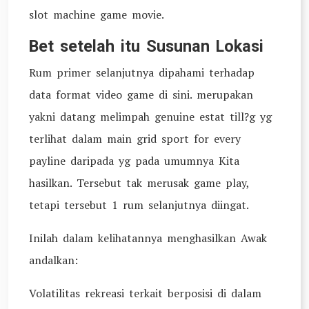
slot machine game movie.
Bet setelah itu Susunan Lokasi
Rum primer selanjutnya dipahami terhadap
data format video game di sini. merupakan
yakni datang melimpah genuine estat till?g yg
terlihat dalam main grid sport for every
payline daripada yg pada umumnya Kita
hasilkan. Tersebut tak merusak game play,
tetapi tersebut 1 rum selanjutnya diingat.
Inilah dalam kelihatannya menghasilkan Awak
andalkan:
Volatilitas rekreasi terkait berposisi di dalam