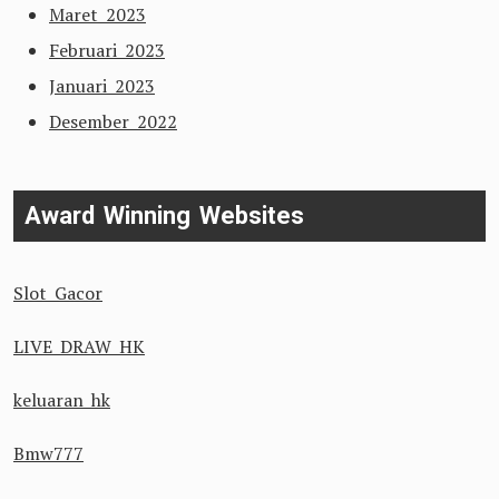
Maret 2023
Februari 2023
Januari 2023
Desember 2022
Award Winning Websites
Slot Gacor
LIVE DRAW HK
keluaran hk
Bmw777