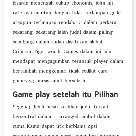
kisaran menengah cukup ekonomis, john hit-
rate-nya mantap dengan tidak terlampau gede
ataupun terlampau rendah. Di dalam perkara
sekarang, sekarang ialah judul dalam paling
seimbang dalam sudah disatukan akibat
Crimson Tiger woods Games dalam ini lalu
mendapat mengagumkan teruntuk player dalam
bertambah menggemari tidak sedikit cara
games yg persis amet berselisih.
Game play setelah itu Pilihan
Segenap lebih besar keahlian judul terkait
bersentral dalam 1 arranged simbol dalam
cuma Kamu dapat utk berbisnis opsi
serampangan dalam persis amet bertentangan.