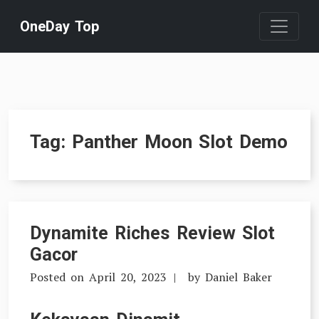
Skip
OneDay Top
to
content
Tag:
Panther Moon Slot Demo
Dynamite Riches Review Slot
Gacor
Posted on
April 20, 2023
by
Daniel Baker