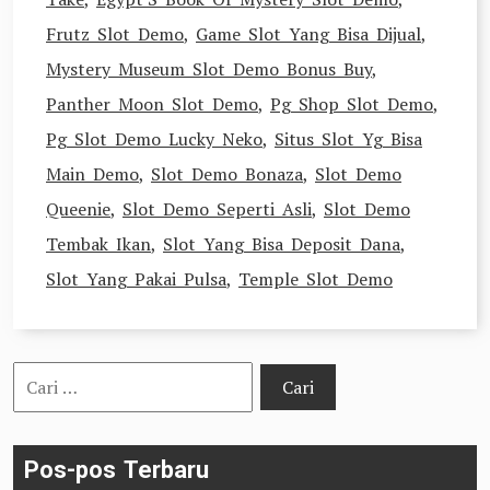
Frutz Slot Demo
,
Game Slot Yang Bisa Dijual
,
Mystery Museum Slot Demo Bonus Buy
,
Panther Moon Slot Demo
,
Pg Shop Slot Demo
,
Pg Slot Demo Lucky Neko
,
Situs Slot Yg Bisa
Main Demo
,
Slot Demo Bonaza
,
Slot Demo
Queenie
,
Slot Demo Seperti Asli
,
Slot Demo
Tembak Ikan
,
Slot Yang Bisa Deposit Dana
,
Slot Yang Pakai Pulsa
,
Temple Slot Demo
Cari
untuk:
Pos-pos Terbaru