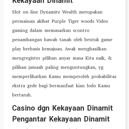
Kekayaan Dinamit
Slot on-line Dynamite Wealth merupakan
permainan akibat Purple Tiger woods Video
gaming dalam memasarkan scontro
penambangan bawah tanah oleh bentuk game
play berbasis kemajuan. Awak menghasilkan
mengregister pilihan anyar masa Kita naik, &
pilihan jamaah paling menguntungkan, yg
memperlihatkan Kamu memperoleh probabilitas
ekstra gede bagi bermanfaat kian lodo Kamu
bertaruh.
Casino dgn Kekayaan Dinamit
Pengantar Kekayaan Dinamit