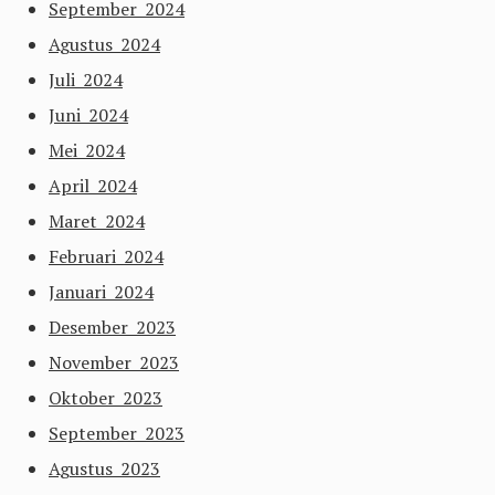
September 2024
Agustus 2024
Juli 2024
Juni 2024
Mei 2024
April 2024
Maret 2024
Februari 2024
Januari 2024
Desember 2023
November 2023
Oktober 2023
September 2023
Agustus 2023