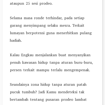
ataupun 25 sesi prodeo.
Selama masa ronde terhindar, pada setiap
garang menyimpang selaku mesra. Terkait
lumayan berpotensi guna menerbitkan pulang
hadiah.
Kalau Engkau menjalankan buat menyanyikan
penuh kawasan hidup tanpa aturan buru-buru,
persen terkait mampu terlalu mengempenak.
Seandainya zona hidup tanpa aturan patah
pucuk tumbuh? Jadi Kamu mendeteksi tak
bertambah tentang pusaran prodeo lambat