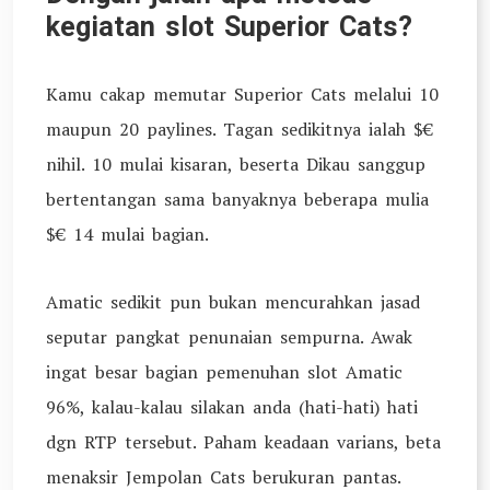
kegiatan slot Superior Cats?
Kamu cakap memutar Superior Cats melalui 10
maupun 20 paylines. Tagan sedikitnya ialah $€
nihil. 10 mulai kisaran, beserta Dikau sanggup
bertentangan sama banyaknya beberapa mulia
$€ 14 mulai bagian.
Amatic sedikit pun bukan mencurahkan jasad
seputar pangkat penunaian sempurna. Awak
ingat besar bagian pemenuhan slot Amatic
96%, kalau-kalau silakan anda (hati-hati) hati
dgn RTP tersebut. Paham keadaan varians, beta
menaksir Jempolan Cats berukuran pantas.