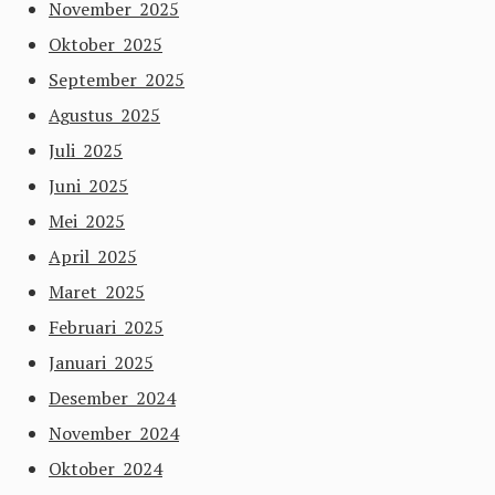
November 2025
Oktober 2025
September 2025
Agustus 2025
Juli 2025
Juni 2025
Mei 2025
April 2025
Maret 2025
Februari 2025
Januari 2025
Desember 2024
November 2024
Oktober 2024