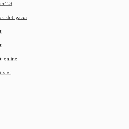
ker123
us slot gacor
t
t
ot online
i slot