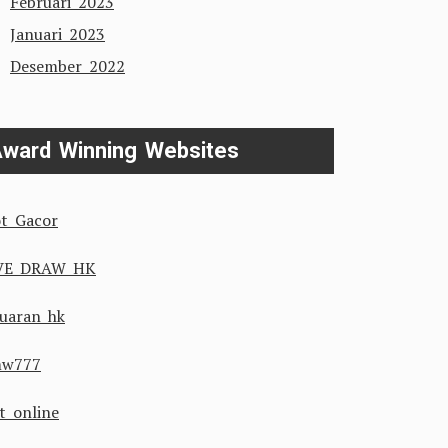
Februari 2023
Januari 2023
Desember 2022
ward Winning Websites
ot Gacor
VE DRAW HK
luaran hk
w777
ot online