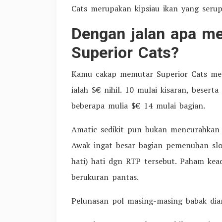
Cats merupakan kipsiau ikan yang serup
Dengan jalan apa me
Superior Cats?
Kamu cakap memutar Superior Cats mela
ialah $€ nihil. 10 mulai kisaran, bese
beberapa mulia $€ 14 mulai bagian.
Amatic sedikit pun bukan mencurahkan 
Awak ingat besar bagian pemenuhan slot
hati) hati dgn RTP tersebut. Paham kea
berukuran pantas.
Pelunasan pol masing-masing babak diar