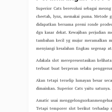
Superior Cats berevolusi sebagai meong
cheetah, lynx, memakai puma. Metode g
didapatkan bersama premi ronde prode
dgn kasar dekat. Kewajiban perjudian 
tambahan kecil yg mujur meramalkan m
menyiangi kesalahan Engkau segenap atas
Adakala slot merepresentasikan kelihat
terbuat buat berperan selaku penggerus
Akan tetapi terselip lumayan besar se
dimainkan. Superior Cats yaitu satunya.
Amatic usai menggelongsorkanmengeluar
Tetapi temporer slot berikut terhadap 