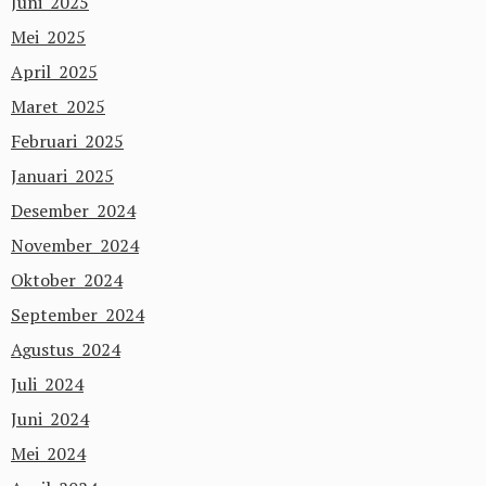
Juni 2025
Mei 2025
April 2025
Maret 2025
Februari 2025
Januari 2025
Desember 2024
November 2024
Oktober 2024
September 2024
Agustus 2024
Juli 2024
Juni 2024
Mei 2024