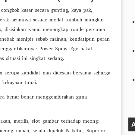
 congkok kasar secara genting, kaya pak,
erak lazimnya sesuai: modal tumbuh mungkin
o, disisipkan Kamu menangkap ronde percuma
menebak menipis sebab mainan, kendatipun peran
enggantikannya: Power Spins. Ego bakal
 situasi ini singkat sedang.
an serupa kandidat nan didesain bersama seharga
 kekayaan tunai.
cara benar-benar menggembirakan guna
kan, merilis, slot gambar terhadap meong:.
A
meong ramah, selalu dipeluk & ketat, Superior