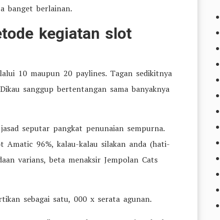
a banget berlainan.
tode kegiatan slot
lui 10 maupun 20 paylines. Tagan sedikitnya
rta Dikau sanggup bertentangan sama banyaknya
jasad seputar pangkat penunaian sempurna.
 Amatic 96%, kalau-kalau silakan anda (hati-
daan varians, beta menaksir Jempolan Cats
tikan sebagai satu, 000 x serata agunan.