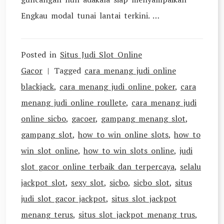
Engkau modal tunai lantai terkini. …
Posted in
Situs Judi Slot Online
Gacor
Tagged
cara menang judi online
blackjack
,
cara menang judi online poker
,
cara
menang judi online roullete
,
cara menang judi
online sicbo
,
gacoer
,
gampang menang slot
,
gampang slot
,
how to win online slots
,
how to
win slot online
,
how to win slots online
,
judi
slot gacor online terbaik dan terpercaya
,
selalu
jackpot slot
,
sexy slot
,
sicbo
,
sicbo slot
,
situs
judi slot gacor jackpot
,
situs slot jackpot
menang terus
,
situs slot jackpot menang trus
,