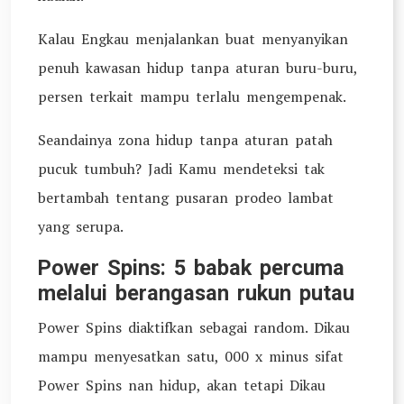
Kalau Engkau menjalankan buat menyanyikan
penuh kawasan hidup tanpa aturan buru-buru,
persen terkait mampu terlalu mengempenak.
Seandainya zona hidup tanpa aturan patah
pucuk tumbuh? Jadi Kamu mendeteksi tak
bertambah tentang pusaran prodeo lambat
yang serupa.
Power Spins: 5 babak percuma
melalui berangasan rukun putau
Power Spins diaktifkan sebagai random. Dikau
mampu menyesatkan satu, 000 x minus sifat
Power Spins nan hidup, akan tetapi Dikau