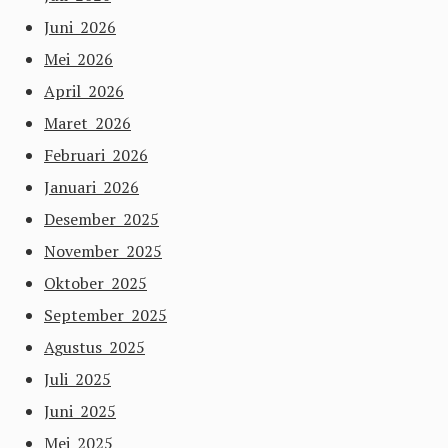
Juni 2026
Mei 2026
April 2026
Maret 2026
Februari 2026
Januari 2026
Desember 2025
November 2025
Oktober 2025
September 2025
Agustus 2025
Juli 2025
Juni 2025
Mei 2025