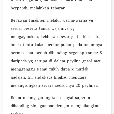
berparak, melainkan tebaran.
Begawan Imajiner, melalui warna-warna yg
sesuai beserta tanda wajahnya yg
mengagumkan, kelihatan besar jelita. Maka itu,
boleh tentu kalau perkumpulan pada umumnya
bermaslahat penuh dibanding segenap tanda: 5
daripada yg serupa di dalam payline getol mau
mengganggu Kamu tujuh dupa x mutlak
gadaian. Ini andaikata Engkau menduga
melangsungkan secara sedikitnya 20 paylines.
Enam meong garang ialah sinyal superior
dibanding slot gambar dengan menghilangkan
terkait.