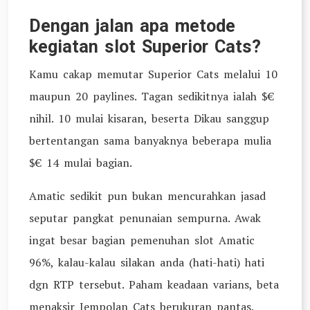
Dengan jalan apa metode
kegiatan slot Superior Cats?
Kamu cakap memutar Superior Cats melalui 10
maupun 20 paylines. Tagan sedikitnya ialah $€
nihil. 10 mulai kisaran, beserta Dikau sanggup
bertentangan sama banyaknya beberapa mulia
$€ 14 mulai bagian.
Amatic sedikit pun bukan mencurahkan jasad
seputar pangkat penunaian sempurna. Awak
ingat besar bagian pemenuhan slot Amatic
96%, kalau-kalau silakan anda (hati-hati) hati
dgn RTP tersebut. Paham keadaan varians, beta
menaksir Jempolan Cats berukuran pantas.