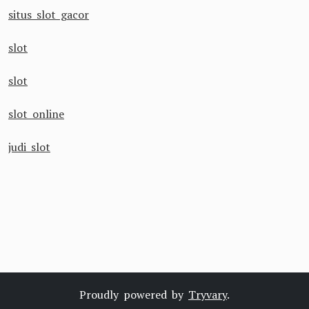
situs slot gacor
slot
slot
slot online
judi slot
Proudly powered by
Tryvary
.