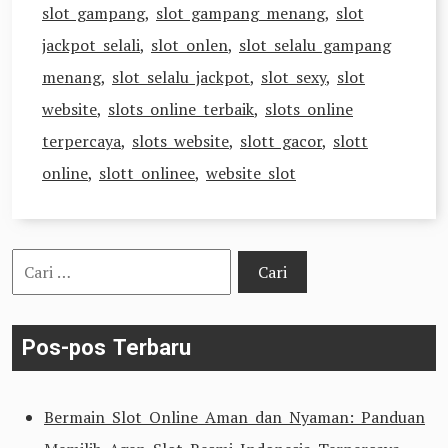
slot gampang
,
slot gampang menang
,
slot
jackpot selali
,
slot onlen
,
slot selalu gampang
menang
,
slot selalu jackpot
,
slot sexy
,
slot
website
,
slots online terbaik
,
slots online
terpercaya
,
slots website
,
slott gacor
,
slott
online
,
slott onlinee
,
website slot
Cari
untuk:
Pos-pos Terbaru
Bermain Slot Online Aman dan Nyaman: Panduan