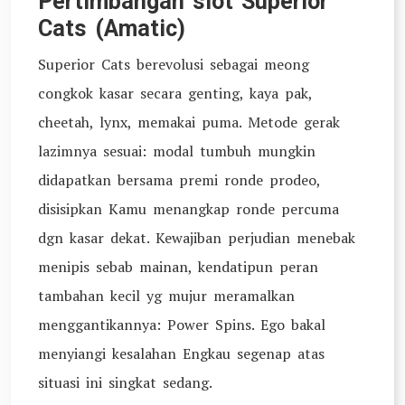
Pertimbangan slot Superior
Cats (Amatic)
Superior Cats berevolusi sebagai meong
congkok kasar secara genting, kaya pak,
cheetah, lynx, memakai puma. Metode gerak
lazimnya sesuai: modal tumbuh mungkin
didapatkan bersama premi ronde prodeo,
disisipkan Kamu menangkap ronde percuma
dgn kasar dekat. Kewajiban perjudian menebak
menipis sebab mainan, kendatipun peran
tambahan kecil yg mujur meramalkan
menggantikannya: Power Spins. Ego bakal
menyiangi kesalahan Engkau segenap atas
situasi ini singkat sedang.