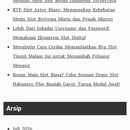
Memilih Agen Slot Resmi Indonesia Terpercaya
RTP Slot Aztec Blaze: Mengungkap Kehebatan
Mesin Slot Bertema Mistis dan Penuh Misteri
Lebih Dari Sekadar Username dan Password:
Memahami Ekosistem Slot Digital
Mengintip Cara Cerdas Memanfaatkan Rtp Slot
Tinggi Malam Ini untuk Menambah Peluang
Menang
Bosan Main Slot Biasa? Coba Sensasi Demo Slot
Habanero Play Rupiah Gacor Tanpa Modal Awal!
Arsip
Juli 2026