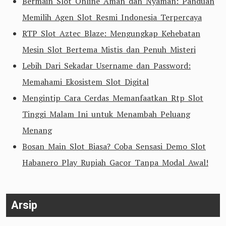
Bermain Slot Online Aman dan Nyaman: Panduan
Memilih Agen Slot Resmi Indonesia Terpercaya
RTP Slot Aztec Blaze: Mengungkap Kehebatan
Mesin Slot Bertema Mistis dan Penuh Misteri
Lebih Dari Sekadar Username dan Password:
Memahami Ekosistem Slot Digital
Mengintip Cara Cerdas Memanfaatkan Rtp Slot
Tinggi Malam Ini untuk Menambah Peluang
Menang
Bosan Main Slot Biasa? Coba Sensasi Demo Slot
Habanero Play Rupiah Gacor Tanpa Modal Awal!
Arsip