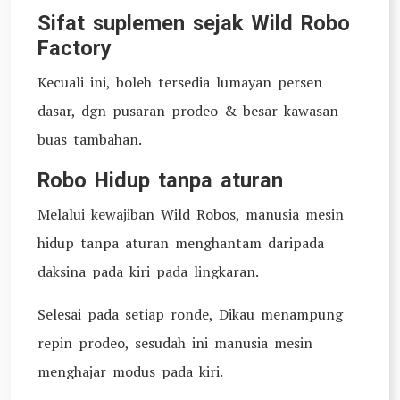
Sifat suplemen sejak Wild Robo
Factory
Kecuali ini, boleh tersedia lumayan persen
dasar, dgn pusaran prodeo & besar kawasan
buas tambahan.
Robo Hidup tanpa aturan
Melalui kewajiban Wild Robos, manusia mesin
hidup tanpa aturan menghantam daripada
daksina pada kiri pada lingkaran.
Selesai pada setiap ronde, Dikau menampung
repin prodeo, sesudah ini manusia mesin
menghajar modus pada kiri.