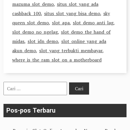
mazuma slot demo
,
situs slot yang ada
cashback 100
,
situs slot yang bisa demo
,
sky
queen slot demo
,
slot apa
,
slot demo anti lag
,
slot demo no ngelag
,
slot demo the hand of
midas
,
slot idn demo
,
slot online yang ada
akun demo
,
slot yang terbukti membayar
,
where is the ram slot on a motherboard
Cari
untuk:
Pos-pos Terbaru