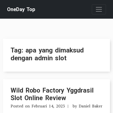
Skip
OneDay Top
to
content
Tag:
apa yang dimaksud
dengan admin slot
Wild Robo Factory Yggdrasil
Slot Online Review
Posted on
Februari 14, 2023
by
Daniel Baker