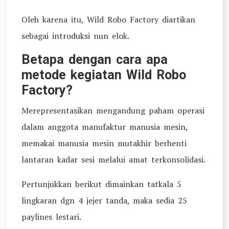
Oleh karena itu, Wild Robo Factory diartikan
sebagai introduksi nun elok.
Betapa dengan cara apa
metode kegiatan Wild Robo
Factory?
Merepresentasikan mengandung paham operasi
dalam anggota manufaktur manusia mesin,
memakai manusia mesin mutakhir berhenti
lantaran kadar sesi melalui amat terkonsolidasi.
Pertunjukkan berikut dimainkan tatkala 5
lingkaran dgn 4 jejer tanda, maka sedia 25
paylines lestari.