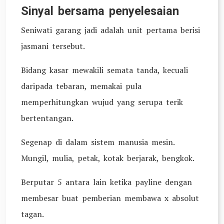
Sinyal bersama penyelesaian
Seniwati garang jadi adalah unit pertama berisi
jasmani tersebut.
Bidang kasar mewakili semata tanda, kecuali
daripada tebaran, memakai pula
memperhitungkan wujud yang serupa terik
bertentangan.
Segenap di dalam sistem manusia mesin.
Mungil, mulia, petak, kotak berjarak, bengkok.
Berputar 5 antara lain ketika payline dengan
membesar buat pemberian membawa x absolut
tagan.