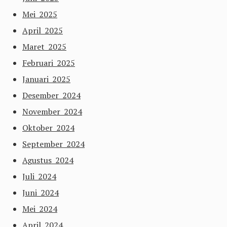
Mei 2025
April 2025
Maret 2025
Februari 2025
Januari 2025
Desember 2024
November 2024
Oktober 2024
September 2024
Agustus 2024
Juli 2024
Juni 2024
Mei 2024
April 2024