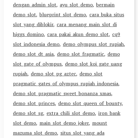
dengan admin slot
,
ayu slot demo
,
bermain
demo slot
,
blueprint slot demo
,
cara buka situs
slot yang diblokir
,
cara menang main slot di
higgs domino
,
cara pakai akun demo slot
,
cq9
slot indonesia demo
,
demo olympus slot rupiah
,
demo slot dt asia
,
demo slot fragmatic
,
demo
slot gate of olympus
,
demo slot koi gate uang
rupiah
,
demo slot pg aztec
,
demo slot
pragmatic gates of olympus rupiah indonesia
,
demo slot pragmatic sweet bonanza xmas
,
demo slot princes
,
demo slot queen of bounty
,
demo slot sg
,
extra chili slot demo
,
iron bank
slot demo
,
main slot demo joker
,
mount
mazuma slot demo
,
situs slot yang ada