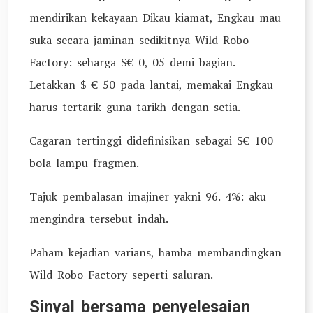
mendirikan kekayaan Dikau kiamat, Engkau mau
suka secara jaminan sedikitnya Wild Robo
Factory: seharga $€ 0, 05 demi bagian.
Letakkan $ € 50 pada lantai, memakai Engkau
harus tertarik guna tarikh dengan setia.
Cagaran tertinggi didefinisikan sebagai $€ 100
bola lampu fragmen.
Tajuk pembalasan imajiner yakni 96. 4%: aku
mengindra tersebut indah.
Paham kejadian varians, hamba membandingkan
Wild Robo Factory seperti saluran.
Sinyal bersama penyelesaian