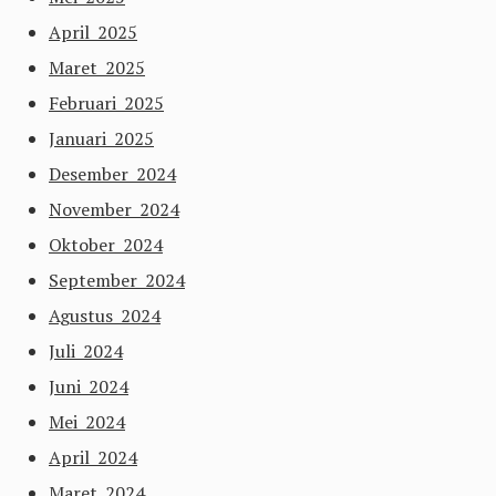
April 2025
Maret 2025
Februari 2025
Januari 2025
Desember 2024
November 2024
Oktober 2024
September 2024
Agustus 2024
Juli 2024
Juni 2024
Mei 2024
April 2024
Maret 2024