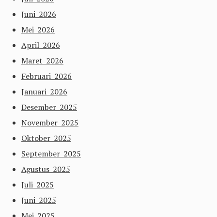
Juni 2026
Mei 2026
April 2026
Maret 2026
Februari 2026
Januari 2026
Desember 2025
November 2025
Oktober 2025
September 2025
Agustus 2025
Juli 2025
Juni 2025
Mei 2025