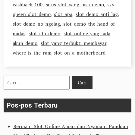
cashback 100
,
situs slot yang bisa demo
,
sky
queen slot demo
,
slot apa
,
slot demo anti lag
,
slot demo no ngelag
,
slot demo the hand of
midas
,
slot idn demo
,
slot online yang ada
akun demo
,
slot yang terbukti membayar
,
where is the ram slot on a motherboard
Cari
untuk:
Pos-pos Terbaru
Bermain Slot Online Aman dan Nyaman: Panduan