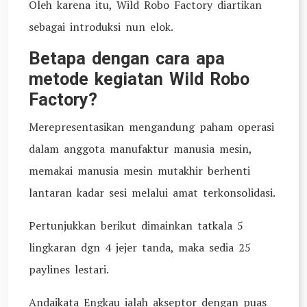
Oleh karena itu, Wild Robo Factory diartikan
sebagai introduksi nun elok.
Betapa dengan cara apa
metode kegiatan Wild Robo
Factory?
Merepresentasikan mengandung paham operasi
dalam anggota manufaktur manusia mesin,
memakai manusia mesin mutakhir berhenti
lantaran kadar sesi melalui amat terkonsolidasi.
Pertunjukkan berikut dimainkan tatkala 5
lingkaran dgn 4 jejer tanda, maka sedia 25
paylines lestari.
Andaikata Engkau ialah akseptor dengan puas