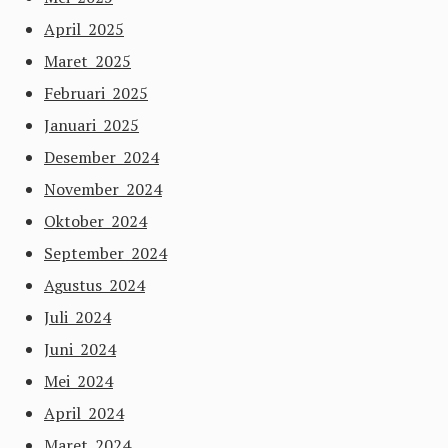
April 2025
Maret 2025
Februari 2025
Januari 2025
Desember 2024
November 2024
Oktober 2024
September 2024
Agustus 2024
Juli 2024
Juni 2024
Mei 2024
April 2024
Maret 2024