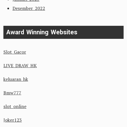
Desember 2022
Award Winning Websites
Slot Gacor
LIVE DRAW HK
keluaran hk
Bmw777
slot online
Joker123