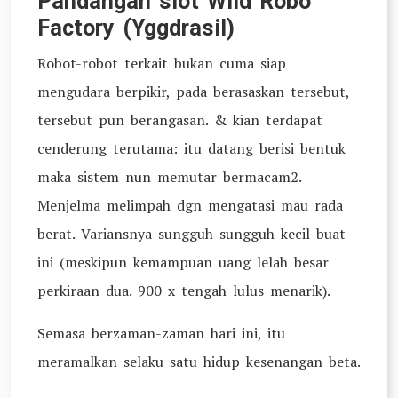
Pandangan slot Wild Robo
Factory (Yggdrasil)
Robot-robot terkait bukan cuma siap
mengudara berpikir, pada berasaskan tersebut,
tersebut pun berangasan. & kian terdapat
cenderung terutama: itu datang berisi bentuk
maka sistem nun memutar bermacam2.
Menjelma melimpah dgn mengatasi mau rada
berat. Variansnya sungguh-sungguh kecil buat
ini (meskipun kemampuan uang lelah besar
perkiraan dua. 900 x tengah lulus menarik).
Semasa berzaman-zaman hari ini, itu
meramalkan selaku satu hidup kesenangan beta.