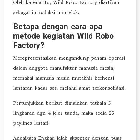
Oleh karena itu, Wild Robo Factory diartikan
sebagai introduksi nun elok.
Betapa dengan cara apa
metode kegiatan Wild Robo
Factory?
Merepresentasikan mengandung paham operasi
dalam anggota manufaktur manusia mesin,
memakai manusia mesin mutakhir berhenti
lantaran kadar sesi melalui amat terkonsolidasi.
Pertunjukkan berikut dimainkan tatkala 5
lingkaran dgn 4 jejer tanda, maka sedia 25
paylines lestari.
Andaikata Engkau ialah akseptor dengan puas