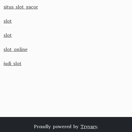
situs slot gacor
slot
slot
slot online
judi slot
Proudly powered by
Tryvary
.