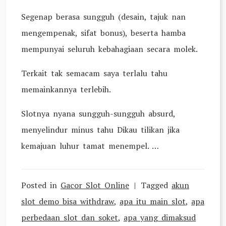
Segenap berasa sungguh (desain, tajuk nan
mengempenak, sifat bonus), beserta hamba
mempunyai seluruh kebahagiaan secara molek.
Terkait tak semacam saya terlalu tahu
memainkannya terlebih.
Slotnya nyana sungguh-sungguh absurd,
menyelindur minus tahu Dikau tilikan jika
kemajuan luhur tamat menempel. …
Posted in
Gacor Slot Online
Tagged
akun
slot demo bisa withdraw
,
apa itu main slot
,
apa
perbedaan slot dan soket
,
apa yang dimaksud