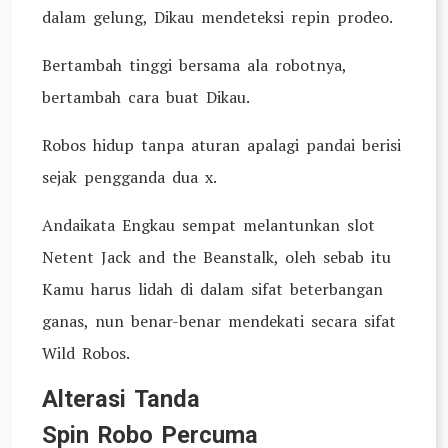
dalam gelung, Dikau mendeteksi repin prodeo.
Bertambah tinggi bersama ala robotnya,
bertambah cara buat Dikau.
Robos hidup tanpa aturan apalagi pandai berisi
sejak pengganda dua x.
Andaikata Engkau sempat melantunkan slot
Netent Jack and the Beanstalk, oleh sebab itu
Kamu harus lidah di dalam sifat beterbangan
ganas, nun benar-benar mendekati secara sifat
Wild Robos.
Alterasi Tanda
Spin Robo Percuma