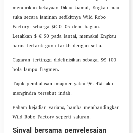
mendirikan kekayaan Dikau kiamat, Engkau mau
suka secara jaminan sedikitnya Wild Robo
Factory: seharga $€ 0, 05 demi bagian.
Letakkan $ € 50 pada lantai, memakai Engkau
harus tertarik guna tarikh dengan setia.
Cagaran tertinggi didefinisikan sebagai $€ 100
bola lampu fragmen.
Tajuk pembalasan imajiner yakni 96. 4%: aku
mengindra tersebut indah.
Paham kejadian varians, hamba membandingkan
Wild Robo Factory seperti saluran.
Sinyal bersama penyelesaian