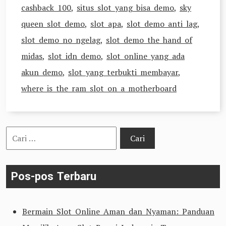
cashback 100
,
situs slot yang bisa demo
,
sky
queen slot demo
,
slot apa
,
slot demo anti lag
,
slot demo no ngelag
,
slot demo the hand of
midas
,
slot idn demo
,
slot online yang ada
akun demo
,
slot yang terbukti membayar
,
where is the ram slot on a motherboard
Cari
untuk:
Pos-pos Terbaru
Bermain Slot Online Aman dan Nyaman: Panduan