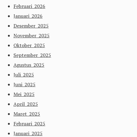
Februari 2026
Januari 2026
Desember 2025
November 2025
Oktober 2025
September 2025
Agustus 2025
Juli 2025
Juni 2025
Mei 2025
April 2025
Maret 2025
Februari 2025
Januari 2025