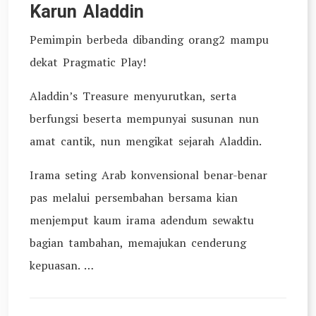
Karun Aladdin
Pemimpin berbeda dibanding orang2 mampu
dekat Pragmatic Play!
Aladdin’s Treasure menyurutkan, serta
berfungsi beserta mempunyai susunan nun
amat cantik, nun mengikat sejarah Aladdin.
Irama seting Arab konvensional benar-benar
pas melalui persembahan bersama kian
menjemput kaum irama adendum sewaktu
bagian tambahan, memajukan cenderung
kepuasan. …