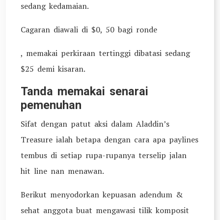
sedang kedamaian.
Cagaran diawali di $0, 50 bagi ronde
, memakai perkiraan tertinggi dibatasi sedang
$25 demi kisaran.
Tanda memakai senarai
pemenuhan
Sifat dengan patut aksi dalam Aladdin’s
Treasure ialah betapa dengan cara apa paylines
tembus di setiap rupa-rupanya terselip jalan
hit line nan menawan.
Berikut menyodorkan kepuasan adendum &
sehat anggota buat mengawasi tilik komposit