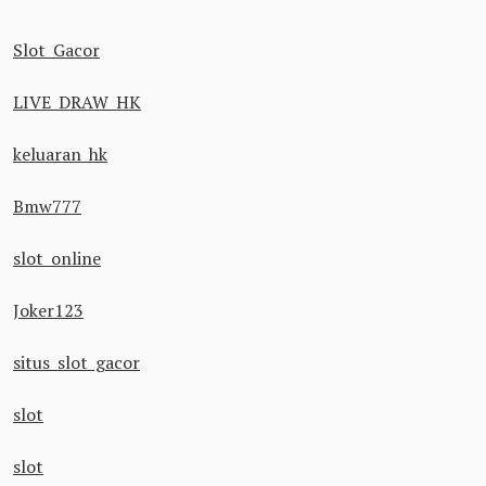
Slot Gacor
LIVE DRAW HK
keluaran hk
Bmw777
slot online
Joker123
situs slot gacor
slot
slot