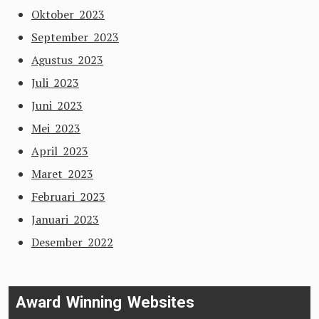
Oktober 2023
September 2023
Agustus 2023
Juli 2023
Juni 2023
Mei 2023
April 2023
Maret 2023
Februari 2023
Januari 2023
Desember 2022
Award Winning Websites