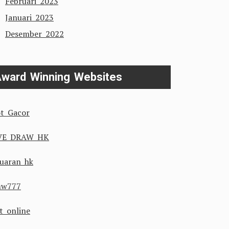
Februari 2023
Januari 2023
Desember 2022
ward Winning Websites
ot Gacor
VE DRAW HK
luaran hk
w777
ot online