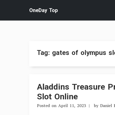
Skip
OneDay Top
to
content
Tag:
gates of olympus sl
Aladdins Treasure P
Slot Online
Posted on
April 11, 2023
by
Daniel 