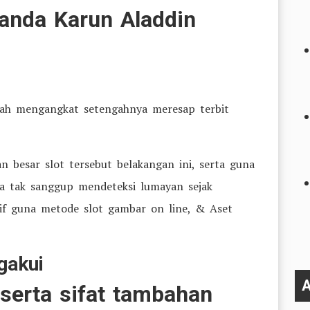
anda Karun Aladdin
ilah mengangkat setengahnya meresap terbit
n besar slot tersebut belakangan ini, serta guna
a tak sanggup mendeteksi lumayan sejak
if guna metode slot gambar on line, & Aset
gakui
A
serta sifat tambahan