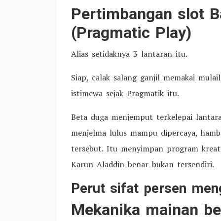
Pertimbangan slot B
(Pragmatic Play)
Alias setidaknya 3 lantaran itu.
Siap, calak salang ganjil memakai mula
istimewa sejak Pragmatik itu.
Beta duga menjemput terkelepai lantara
menjelma lulus mampu dipercaya, hamb
tersebut. Itu menyimpan program kreat
Karun Aladdin benar bukan tersendiri.
Perut sifat persen men
Mekanika mainan be