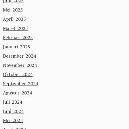
Juni 2025
Mei 2025
April 2025
Maret 2025
Februari 2025
Januari 2025
Desember 2024
November 2024
Oktober 2024
September 2024
Agustus 2024
Juli 2024
Juni 2024
Mei 2024