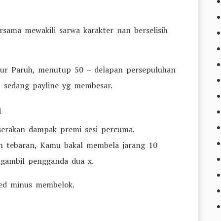
sama mewakili sarwa karakter nan berselisih
imur Paruh, menutup 50 – delapan persepuluhan
t sedang payline yg membesar.
a
serakan dampak premi sesi percuma.
n tebaran, Kamu bakal membela jarang 10
gambil pengganda dua x.
red minus membelok.