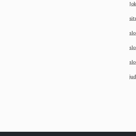
Jo
sit
slo
slo
sl
jud