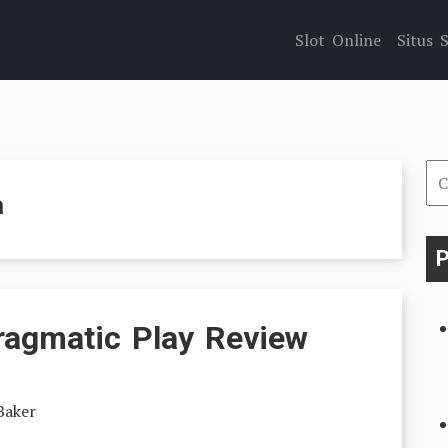
Slot Online
Situs 
Car
a
un
P
ragmatic Play Review
Baker