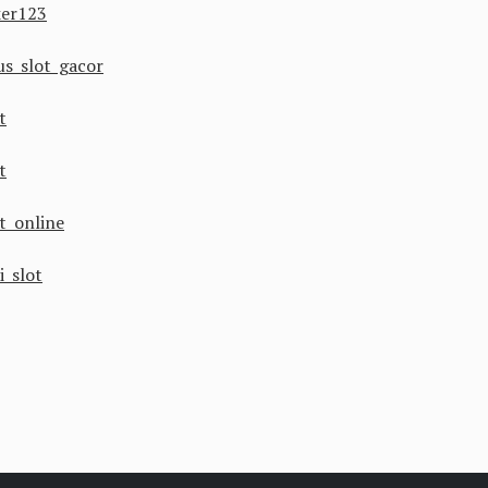
ker123
us slot gacor
t
t
ot online
i slot