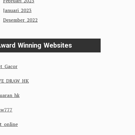
Februari 2023
Januari 2023
Desember 2022
ward Winning Websites
ot Gacor
VE DRAW HK
luaran hk
w777
ot online