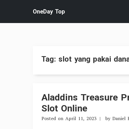
Skip
OneDay Top
to
content
Tag:
slot yang pakai dan
Aladdins Treasure P
Slot Online
Posted on
April 11, 2023
by
Daniel 