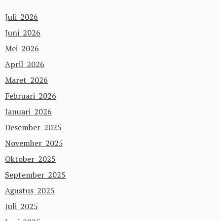
Juli 2026
Juni 2026
Mei 2026
April 2026
Maret 2026
Februari 2026
Januari 2026
Desember 2025
November 2025
Oktober 2025
September 2025
Agustus 2025
Juli 2025